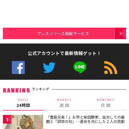
プレスリリース掲載サービス
公式アカウントで最新情報ゲット！
ランキング
RANKING
DAILY
WEEKLY
MONTHLY
24時間
週 間
月 間
『豊臣兄弟！』お市と柴田勝家、自刃しての最
1
期と「辞世の句」…運命を共にした２人の悲劇