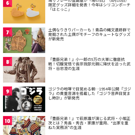
鳩サブレーの豊島屋が『鳩の日』（8月10日）
6
限定グッズ詳細を発表！今年はシリコンポーチ
「はとっこ」
土偶なりきりパーカーも！青森の縄文遺跡群で
7
発掘された土偶がモチーフのキュートなグッズ
が新発売
『豊臣兄弟！』小一郎の5万の大軍に徹底抗
8
戦！切腹覚悟で長宗我部元親に降伏を迫った武
将・谷忠澄の生涯
ゴジラの咆哮で目覚める朝…1954年公開『ゴジ
9
ラ』の貴重音源を搭載した「ゴジラ音声目覚ま
し時計」が新発売
『豊臣兄弟！』で萩原護が演じる武将・小堀正
10
次とは？秀長・秀吉・家康が重用、“出家を重
ねた実務派”の生涯