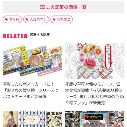
この記事の画像一覧
塗り絵
大正ロマン
竹久夢二
関連する記事
RELATED
着彩したらポストカードに！
季節の草花や和のモチーフ、伝
「おとなの塗り絵」シリーズに
統文様が満載『-花和柄ぬり絵シ
ポストカード型が新登場
リーズ- 美しい和柄と四季の花 ぬ
り絵ブック』が新発売