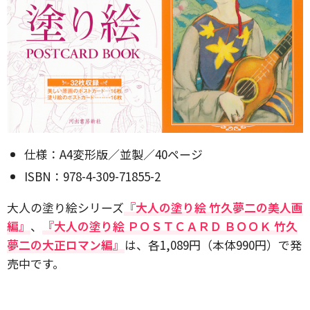
仕様：A4変形版／並製／40ページ
ISBN：978-4-309-71855-2
大人の塗り絵シリーズ
『大人の塗り絵 竹久夢二の美人画
編』
、
『大人の塗り絵 ＰＯＳＴＣＡＲＤ ＢＯＯＫ 竹久
夢二の大正ロマン編』
は、各1,089円（本体990円）で発
売中です。