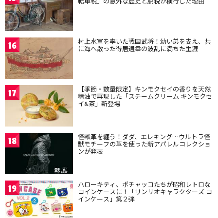
転車税」の意外な歴史と脱税が横行した理由
村上水軍を率いた戦国武将！幼い弟を支え、共
16
に海へ散った得居通幸の波乱に満ちた生涯
【季節・数量限定】キンモクセイの香りを天然
17
精油で再現した「スチームクリーム キンモクセ
イ&茶」新登場
怪獣革を纏う！ダダ、エレキング…ウルトラ怪
18
獣モチーフの革を使った新アパレルコレクショ
ンが発表
ハローキティ、ポチャッコたちが昭和レトロな
19
コインケースに！「サンリオキャラクターズ コ
インケース」第２弾