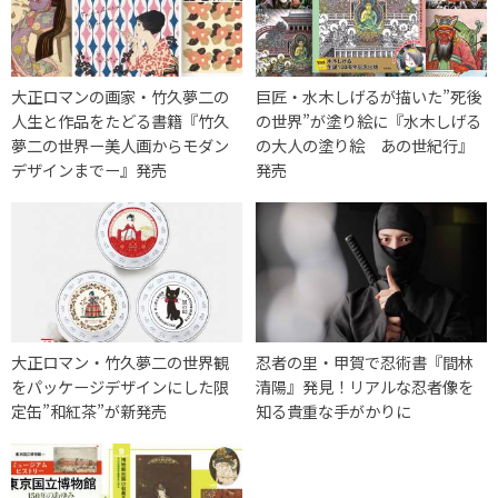
大正ロマンの画家・竹久夢二の
巨匠・水木しげるが描いた”死後
人生と作品をたどる書籍『竹久
の世界”が塗り絵に『水木しげる
夢二の世界ー美人画からモダン
の大人の塗り絵 あの世紀行』
デザインまでー』発売
発売
大正ロマン・竹久夢二の世界観
忍者の里・甲賀で忍術書『間林
をパッケージデザインにした限
清陽』発見！リアルな忍者像を
定缶”和紅茶”が新発売
知る貴重な手がかりに