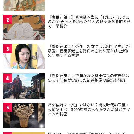
【豊臣兄弟！】秀吉は本当に「女狂い」だった
2
のか？ 天下人を彩った11人の側室たちを時系列
で一挙紹介
『豊臣兄弟！』茶々＝悪女はほぼ創作？秀吉が
3
溺愛、豊臣家滅亡を背負わされた茶々(井上和)
の壮絶すぎる生涯
『豊臣兄弟！』で描かれた織田信長の道普請は
4
史実？信長が実施した街道整備の施策を紹介
あの装飾は「炎」ではない？縄文時代の国宝・
5
火焔型土器、5000年前の人々が刻んだ謎とデザ
インの秘密