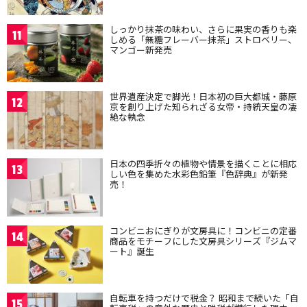
しっかり抹茶の味わい、さらに果実の香りも楽
11
しめる「無糖フレーバー抹茶」ストロベリー、
マンゴー新発売
世界遺産決定で脚光！日本初の巨大都城・藤原
12
京を創り上げた知られざる女帝・持統天皇の凄
絶な執念
日本の四季折々の植物や情景を描くことに相応
13
しい色を集めた水彩色鉛筆『色辞典』が新発
売！
コンビニおにぎりが文房具に！コンビニの定番
14
商品をモチーフにした文房具シリーズ『ジムマ
ート』誕生
自転車を持つだけで税金？ 昭和まで続いた「自
15