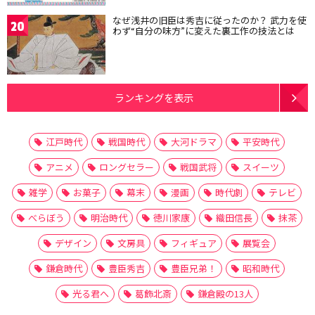
なぜ浅井の旧臣は秀吉に従ったのか？ 武力を使
20
わず“自分の味方”に変えた裏工作の技法とは
ランキングを表示
江戸時代
戦国時代
大河ドラマ
平安時代
アニメ
ロングセラー
戦国武将
スイーツ
雑学
お菓子
幕末
漫画
時代劇
テレビ
べらぼう
明治時代
徳川家康
織田信長
抹茶
デザイン
文房具
フィギュア
展覧会
鎌倉時代
豊臣秀吉
豊臣兄弟！
昭和時代
光る君へ
葛飾北斎
鎌倉殿の13人