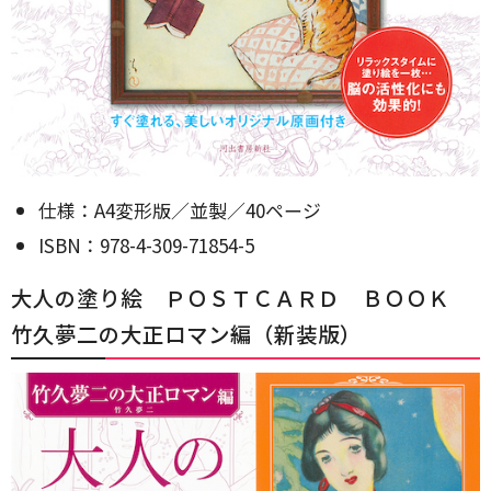
仕様：A4変形版／並製／40ページ
ISBN：978-4-309-71854-5
大人の塗り絵 ＰＯＳＴＣＡＲＤ ＢＯＯＫ
竹久夢二の大正ロマン編（新装版）