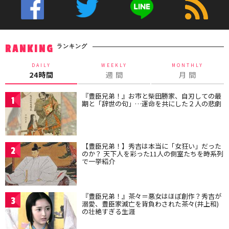
ランキング
RANKING
DAILY
WEEKLY
MONTHLY
24時間
週 間
月 間
『豊臣兄弟！』お市と柴田勝家、自刃しての最
1
期と「辞世の句」…運命を共にした２人の悲劇
【豊臣兄弟！】秀吉は本当に「女狂い」だった
2
のか？ 天下人を彩った11人の側室たちを時系列
で一挙紹介
『豊臣兄弟！』茶々＝悪女はほぼ創作？秀吉が
3
溺愛、豊臣家滅亡を背負わされた茶々(井上和)
の壮絶すぎる生涯