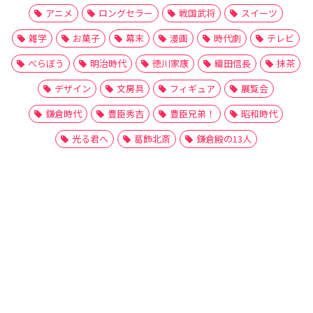
アニメ
ロングセラー
戦国武将
スイーツ
雑学
お菓子
幕末
漫画
時代劇
テレビ
べらぼう
明治時代
徳川家康
織田信長
抹茶
デザイン
文房具
フィギュア
展覧会
鎌倉時代
豊臣秀吉
豊臣兄弟！
昭和時代
光る君へ
葛飾北斎
鎌倉殿の13人