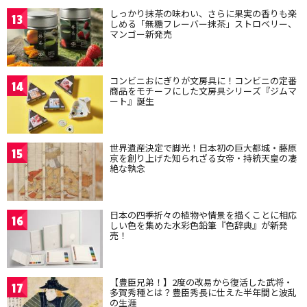
しっかり抹茶の味わい、さらに果実の香りも楽
13
しめる「無糖フレーバー抹茶」ストロベリー、
マンゴー新発売
コンビニおにぎりが文房具に！コンビニの定番
14
商品をモチーフにした文房具シリーズ『ジムマ
ート』誕生
世界遺産決定で脚光！日本初の巨大都城・藤原
15
京を創り上げた知られざる女帝・持統天皇の凄
絶な執念
日本の四季折々の植物や情景を描くことに相応
16
しい色を集めた水彩色鉛筆『色辞典』が新発
売！
【豊臣兄弟！】2度の改易から復活した武将・
17
多賀秀種とは？豊臣秀長に仕えた半年間と波乱
の生涯