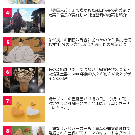
『豊臣兄弟！』で描かれた織田信長の道普請は
4
史実？信長が実施した街道整備の施策を紹介
なぜ浅井の旧臣は秀吉に従ったのか？ 武力を使
5
わず“自分の味方”に変えた裏工作の技法とは
あの装飾は「炎」ではない？縄文時代の国宝・
6
火焔型土器、5000年前の人々が刻んだ謎とデザ
インの秘密
鳩サブレーの豊島屋が『鳩の日』（8月10日）
7
限定グッズ詳細を発表！今年はシリコンポーチ
「はとっこ」
土偶なりきりパーカーも！青森の縄文遺跡群で
8
発掘された土偶がモチーフのキュートなグッズ