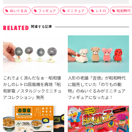
ぬいぐるみ
フィギュア
ミニチュア
レトロ
昭和時代
関連する記事
RELATED
これでよく涼んだなぁ…昭和懐
人形の老舗「吉徳」が昭和時代
かしのレトロ扇風機を再現「昭
に販売していた「のりもの動
和家電 ノスタルジックミニチュ
物」のぬいぐるみがミニチュア
アコレクション」発売
フィギュアになったよ！