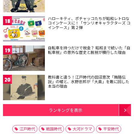
ハローキティ、ポチャッコたちが昭和レトロな
18
コインケースに！「サンリオキャラクターズ コ
インケース」第２弾
自転車を持つだけで税金？ 昭和まで続いた「自
19
転車税」の意外な歴史と脱税が横行した理由
教科書と違う！江戸時代の田沼意次「賄賂伝
20
説」の嘘と、水野忠邦が「大奥」を敵に回した
本当の理由
ランキングを表示
江戸時代
戦国時代
大河ドラマ
平安時代