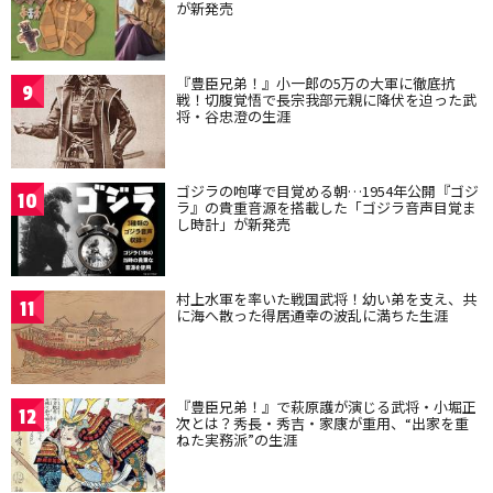
が新発売
『豊臣兄弟！』小一郎の5万の大軍に徹底抗
9
戦！切腹覚悟で長宗我部元親に降伏を迫った武
将・谷忠澄の生涯
ゴジラの咆哮で目覚める朝…1954年公開『ゴジ
10
ラ』の貴重音源を搭載した「ゴジラ音声目覚ま
し時計」が新発売
村上水軍を率いた戦国武将！幼い弟を支え、共
11
に海へ散った得居通幸の波乱に満ちた生涯
『豊臣兄弟！』で萩原護が演じる武将・小堀正
12
次とは？秀長・秀吉・家康が重用、“出家を重
ねた実務派”の生涯