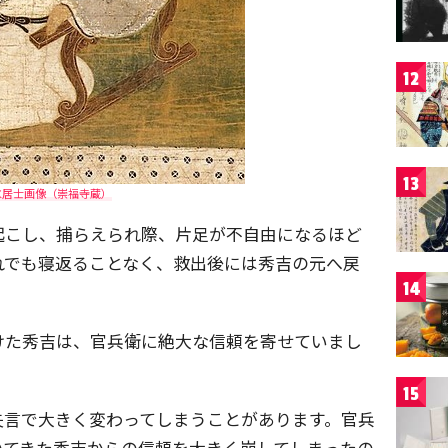
12
13
水居士画像（崇福寺蔵）
起こし、捕らえられ際、片足が不自由になるほど
れでも寝返ることなく、救出後には秀吉の元へ戻
14
けた秀吉は、官兵衛に絶大な信頼を寄せていまし
15
失言で大きく変わってしまうことがあります。官兵
いてきた秀吉からの信頼を大きく崩してしまったの