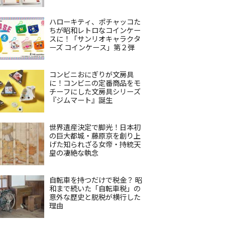
ハローキティ、ポチャッコた
ちが昭和レトロなコインケー
スに！「サンリオキャラクタ
ーズ コインケース」第２弾
コンビニおにぎりが文房具
に！コンビニの定番商品をモ
チーフにした文房具シリーズ
『ジムマート』誕生
世界遺産決定で脚光！日本初
の巨大都城・藤原京を創り上
げた知られざる女帝・持統天
皇の凄絶な執念
自転車を持つだけで税金？ 昭
和まで続いた「自転車税」の
意外な歴史と脱税が横行した
理由