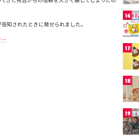
16
が告知されたときに発せられました。
ぞ…
17
18
19