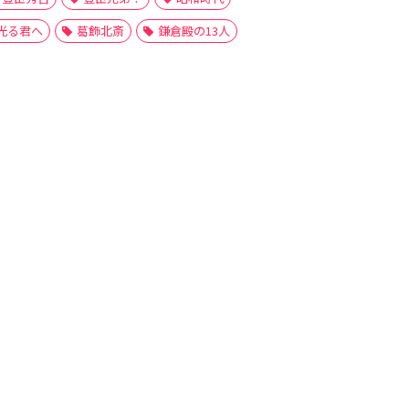
光る君へ
葛飾北斎
鎌倉殿の13人