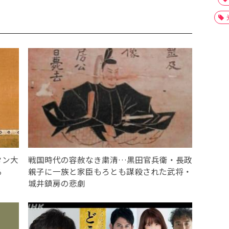
タン大
戦国時代の容赦なき粛清…黒田官兵衛・長政
る
親子に一族と家臣もろとも謀殺された武将・
城井鎮房の悲劇