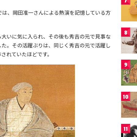
7
』では、岡田准一さんによる熱演を記憶している方
8
ら大いに気に入られ、その後も秀吉の元で見事な
した。その活躍ぶりは、同じく秀吉の元で活躍し
称されていたほどです。
9
10
11