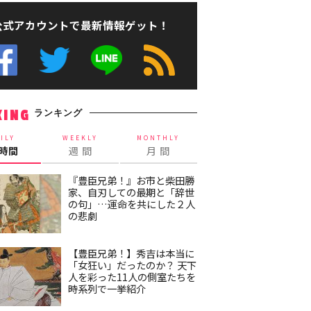
公式アカウントで最新情報ゲット！
ランキング
KING
ILY
WEEKLY
MONTHLY
4時間
週 間
月 間
『豊臣兄弟！』お市と柴田勝
家、自刃しての最期と「辞世
の句」…運命を共にした２人
の悲劇
【豊臣兄弟！】秀吉は本当に
「女狂い」だったのか？ 天下
人を彩った11人の側室たちを
時系列で一挙紹介