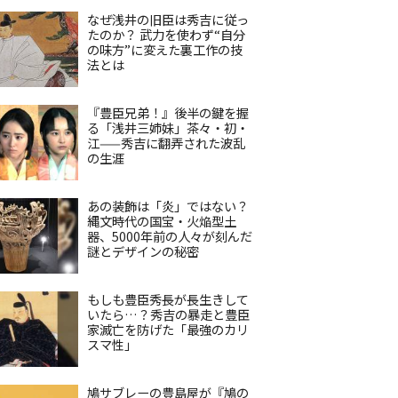
なぜ浅井の旧臣は秀吉に従っ
たのか？ 武力を使わず“自分
の味方”に変えた裏工作の技
法とは
『豊臣兄弟！』後半の鍵を握
る「浅井三姉妹」茶々・初・
江——秀吉に翻弄された波乱
の生涯
あの装飾は「炎」ではない？
縄文時代の国宝・火焔型土
器、5000年前の人々が刻んだ
謎とデザインの秘密
もしも豊臣秀長が長生きして
いたら…？秀吉の暴走と豊臣
家滅亡を防げた「最強のカリ
スマ性」
鳩サブレーの豊島屋が『鳩の