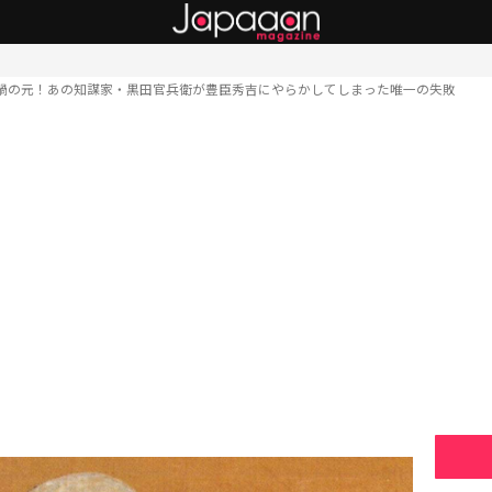
禍の元！あの知謀家・黒田官兵衛が豊臣秀吉にやらかしてしまった唯一の失敗