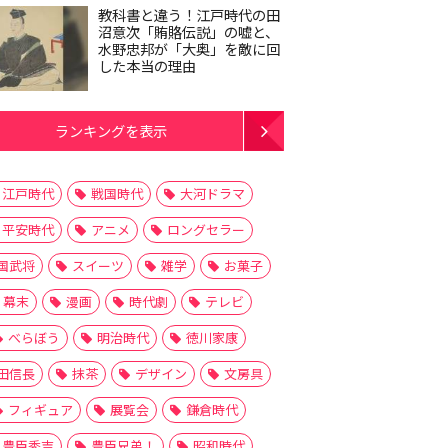
教科書と違う！江戸時代の田
沼意次「賄賂伝説」の嘘と、
水野忠邦が「大奥」を敵に回
した本当の理由
ランキングを表示
江戸時代
戦国時代
大河ドラマ
平安時代
アニメ
ロングセラー
国武将
スイーツ
雑学
お菓子
幕末
漫画
時代劇
テレビ
べらぼう
明治時代
徳川家康
田信長
抹茶
デザイン
文房具
フィギュア
展覧会
鎌倉時代
豊臣秀吉
豊臣兄弟！
昭和時代