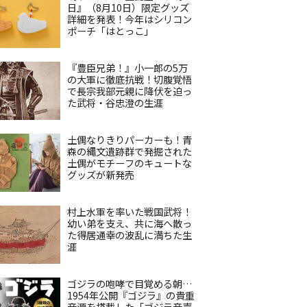
日』（8月10日）限定グッズ
詳細を発表！今年はシリコン
ポーチ「はとっこ」
『豊臣兄弟！』小一郎の5万
の大軍に徹底抗戦！切腹覚悟
で長宗我部元親に降伏を迫っ
た武将・谷忠澄の生涯
土偶なりきりパーカーも！青
森の縄文遺跡群で発掘された
土偶がモチーフのキュートな
グッズが新発売
村上水軍を率いた戦国武将！
幼い弟を支え、共に海へ散っ
た得居通幸の波乱に満ちた生
涯
ゴジラの咆哮で目覚める朝…
1954年公開『ゴジラ』の貴重
音源を搭載した「ゴジラ音声