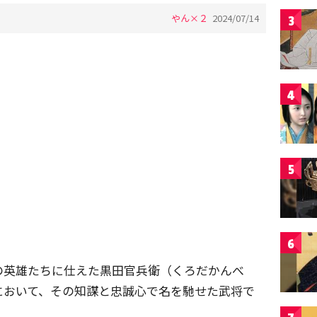
やん×２
2024/07/14
3
4
5
6
の英雄たちに仕えた黒田官兵衛（くろだかんべ
において、その知謀と忠誠心で名を馳せた武将で