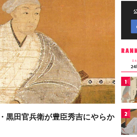
RAN
DA
2
1
2
・黒田官兵衛が豊臣秀吉にやらか