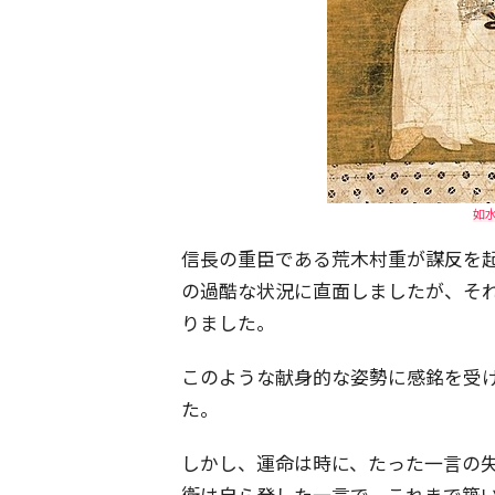
如
信長の重臣である荒木村重が謀反を
の過酷な状況に直面しましたが、そ
りました。
このような献身的な姿勢に感銘を受
た。
しかし、運命は時に、たった一言の
衛は自ら発した一言で、これまで築