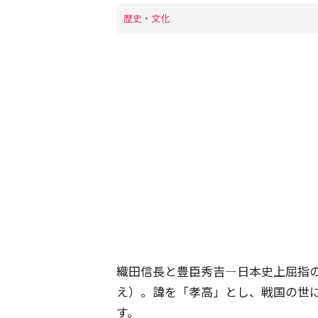
歴史・文化
織田信長と豊臣秀吉―日本史上屈指
え）。諱を「
孝高
」とし、戦国の世
す。