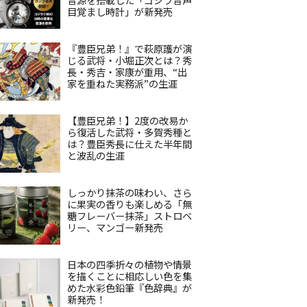
目覚まし時計」が新発売
『豊臣兄弟！』で萩原護が演
じる武将・小堀正次とは？秀
長・秀吉・家康が重用、“出
家を重ねた実務派”の生涯
【豊臣兄弟！】2度の改易か
ら復活した武将・多賀秀種と
は？豊臣秀長に仕えた半年間
と波乱の生涯
しっかり抹茶の味わい、さら
に果実の香りも楽しめる「無
糖フレーバー抹茶」ストロベ
リー、マンゴー新発売
日本の四季折々の植物や情景
を描くことに相応しい色を集
めた水彩色鉛筆『色辞典』が
新発売！