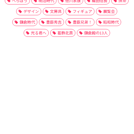
べらぼう
明治時代
徳川家康
織田信長
抹茶
デザイン
文房具
フィギュア
展覧会
鎌倉時代
豊臣秀吉
豊臣兄弟！
昭和時代
光る君へ
葛飾北斎
鎌倉殿の13人