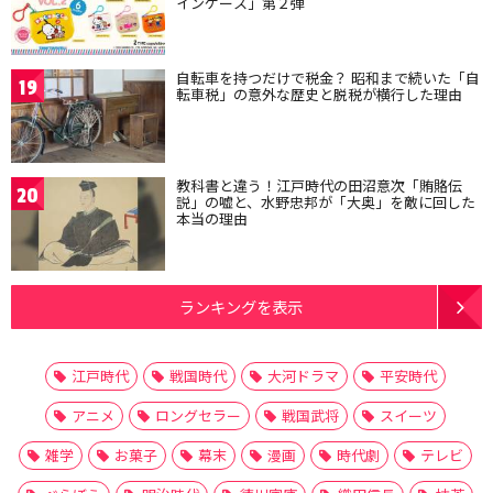
インケース」第２弾
自転車を持つだけで税金？ 昭和まで続いた「自
19
転車税」の意外な歴史と脱税が横行した理由
教科書と違う！江戸時代の田沼意次「賄賂伝
20
説」の嘘と、水野忠邦が「大奥」を敵に回した
本当の理由
ランキングを表示
江戸時代
戦国時代
大河ドラマ
平安時代
アニメ
ロングセラー
戦国武将
スイーツ
雑学
お菓子
幕末
漫画
時代劇
テレビ