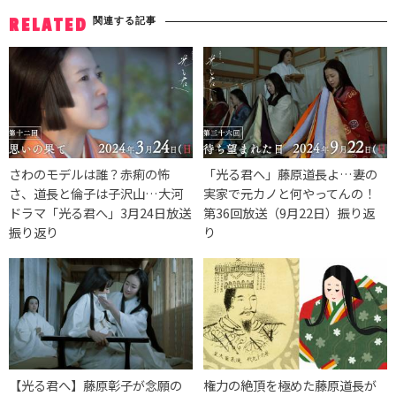
関連する記事
RELATED
さわのモデルは誰？赤痢の怖
「光る君へ」藤原道長よ…妻の
さ、道長と倫子は子沢山…大河
実家で元カノと何やってんの！
ドラマ「光る君へ」3月24日放送
第36回放送（9月22日）振り返
振り返り
り
【光る君へ】藤原彰子が念願の
権力の絶頂を極めた藤原道長が