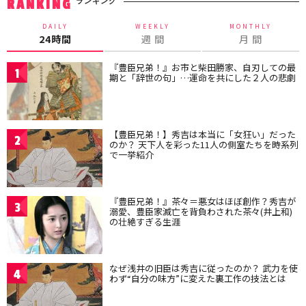
ランキング
RANKING
DAILY
WEEKLY
MONTHLY
24時間
週 間
月 間
『豊臣兄弟！』お市と柴田勝家、自刃しての最
1
期と「辞世の句」…運命を共にした２人の悲劇
【豊臣兄弟！】秀吉は本当に「女狂い」だった
2
のか？ 天下人を彩った11人の側室たちを時系列
で一挙紹介
『豊臣兄弟！』茶々＝悪女はほぼ創作？秀吉が
3
溺愛、豊臣家滅亡を背負わされた茶々(井上和)
の壮絶すぎる生涯
なぜ浅井の旧臣は秀吉に従ったのか？ 武力を使
4
わず“自分の味方”に変えた裏工作の技法とは