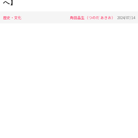
へ】
歴史・文化
角田晶生（つのだ あきお）
2024/07/14