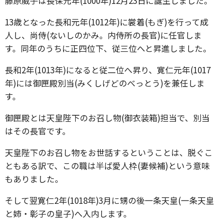
藤原威子は長保元年(1000年)12月23日に誕生しました。
13歳となった長和元年(1012年)に裳着(もぎ)を行って成
人し、尚侍(ないしのかみ。内侍所の長官)に任官しま
す。同年のうちに正四位下、従三位へと昇進しました。
長和2年(1013年)になると従二位へ昇り、寛仁元年(1017
年)には御匣殿別当(みくしげどのべっとう)を兼任しま
す。
御匣殿とは天皇陛下のお召し物(御衣装箱)担当で、別当
はその長官です。
天皇陛下のお召し物をお世話するということは、脱ぐこ
ともある訳で、この職は半ば愛人枠(妻候補)という意味
もありました。
そして翌寛仁2年(1018年)3月に甥の後一条天皇(一条天皇
と姉・彰子の皇子)へ入内します。