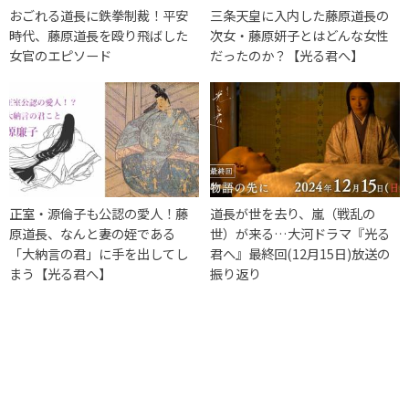
おごれる道長に鉄拳制裁！平安
三条天皇に入内した藤原道長の
時代、藤原道長を殴り飛ばした
次女・藤原妍子とはどんな女性
女官のエピソード
だったのか？【光る君へ】
正室・源倫子も公認の愛人！藤
道長が世を去り、嵐（戦乱の
原道長、なんと妻の姪である
世）が来る…大河ドラマ『光る
「大納言の君」に手を出してし
君へ』最終回(12月15日)放送の
まう【光る君へ】
振り返り