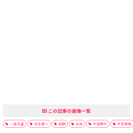
この記事の画像一覧
一条天皇
光る君へ
和歌
女性
平安時代
平安貴族