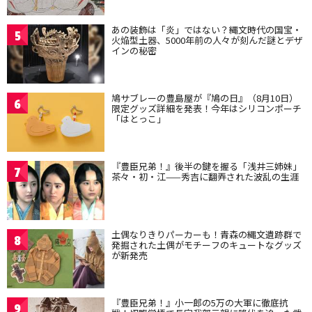
あの装飾は「炎」ではない？縄文時代の国宝・
5
火焔型土器、5000年前の人々が刻んだ謎とデザ
インの秘密
鳩サブレーの豊島屋が『鳩の日』（8月10日）
6
限定グッズ詳細を発表！今年はシリコンポーチ
「はとっこ」
『豊臣兄弟！』後半の鍵を握る「浅井三姉妹」
7
茶々・初・江——秀吉に翻弄された波乱の生涯
土偶なりきりパーカーも！青森の縄文遺跡群で
8
発掘された土偶がモチーフのキュートなグッズ
が新発売
『豊臣兄弟！』小一郎の5万の大軍に徹底抗
9