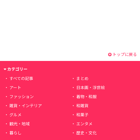
トップに戻る
カテゴリー
すべての記事
まとめ
アート
日本画・浮世絵
ファッション
着物・和服
雑貨・インテリア
和雑貨
グルメ
和菓子
観光・地域
エンタメ
暮らし
歴史・文化