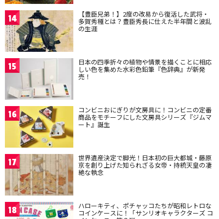
【豊臣兄弟！】2度の改易から復活した武将・
14
多賀秀種とは？豊臣秀長に仕えた半年間と波乱
の生涯
日本の四季折々の植物や情景を描くことに相応
15
しい色を集めた水彩色鉛筆『色辞典』が新発
売！
コンビニおにぎりが文房具に！コンビニの定番
16
商品をモチーフにした文房具シリーズ『ジムマ
ート』誕生
世界遺産決定で脚光！日本初の巨大都城・藤原
17
京を創り上げた知られざる女帝・持統天皇の凄
絶な執念
ハローキティ、ポチャッコたちが昭和レトロな
18
コインケースに！「サンリオキャラクターズ コ