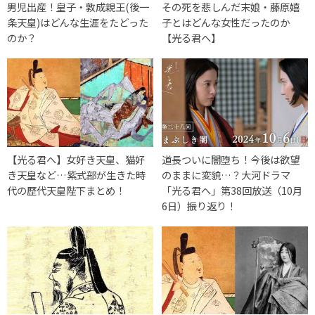
男児出産！皇子・敦成親王(後一
その死を悲しんだ末娘・藤原嬉
条天皇)はどんな生涯をたどった
子とはどんな女性だったのか
のか？
【光る君へ】
【光る君へ】女好き天皇、猫好
道長ついに闇堕ち！今後は欲望
き天皇など…紫式部が生きた時
のままに変貌…？大河ドラマ
代の歴代天皇陛下まとめ！
「光る君へ」第38回放送（10月
6日）振り返り！