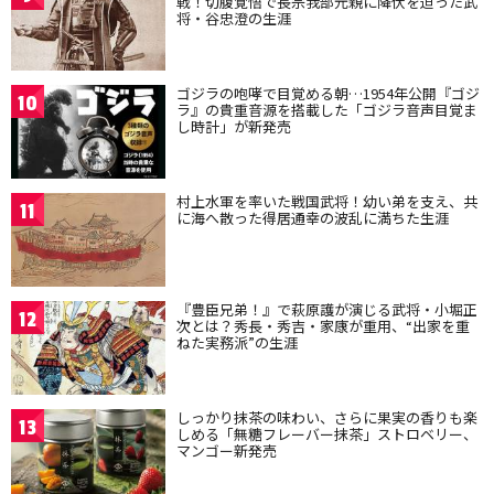
戦！切腹覚悟で長宗我部元親に降伏を迫った武
将・谷忠澄の生涯
ゴジラの咆哮で目覚める朝…1954年公開『ゴジ
10
ラ』の貴重音源を搭載した「ゴジラ音声目覚ま
し時計」が新発売
村上水軍を率いた戦国武将！幼い弟を支え、共
11
に海へ散った得居通幸の波乱に満ちた生涯
『豊臣兄弟！』で萩原護が演じる武将・小堀正
12
次とは？秀長・秀吉・家康が重用、“出家を重
ねた実務派”の生涯
しっかり抹茶の味わい、さらに果実の香りも楽
13
しめる「無糖フレーバー抹茶」ストロベリー、
マンゴー新発売