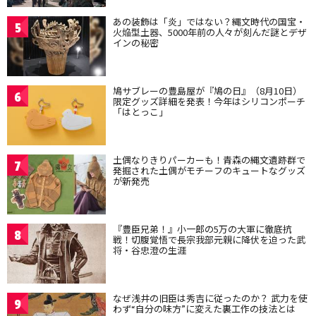
あの装飾は「炎」ではない？縄文時代の国宝・
5
火焔型土器、5000年前の人々が刻んだ謎とデザ
インの秘密
鳩サブレーの豊島屋が『鳩の日』（8月10日）
6
限定グッズ詳細を発表！今年はシリコンポーチ
「はとっこ」
土偶なりきりパーカーも！青森の縄文遺跡群で
7
発掘された土偶がモチーフのキュートなグッズ
が新発売
『豊臣兄弟！』小一郎の5万の大軍に徹底抗
8
戦！切腹覚悟で長宗我部元親に降伏を迫った武
将・谷忠澄の生涯
なぜ浅井の旧臣は秀吉に従ったのか？ 武力を使
9
わず“自分の味方”に変えた裏工作の技法とは