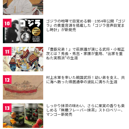
ゴジラの咆哮で目覚める朝…1954年公開『ゴジ
10
ラ』の貴重音源を搭載した「ゴジラ音声目覚ま
し時計」が新発売
『豊臣兄弟！』で萩原護が演じる武将・小堀正
11
次とは？秀長・秀吉・家康が重用、“出家を重
ねた実務派”の生涯
村上水軍を率いた戦国武将！幼い弟を支え、共
12
に海へ散った得居通幸の波乱に満ちた生涯
しっかり抹茶の味わい、さらに果実の香りも楽
13
しめる「無糖フレーバー抹茶」ストロベリー、
マンゴー新発売