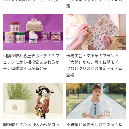
定
相撲が取れる土俵ポーチ！？フ
伝統工芸・文庫革のブランド
ェリシモから相撲愛あふれるオ
「大関」から、雪の結晶モチー
モシロ雑貨４点が新発売
フなどクリスマス限定アイテム
登場
博多織と江戸木目込人形がコラ
不思議と可愛らしさもある♡猿