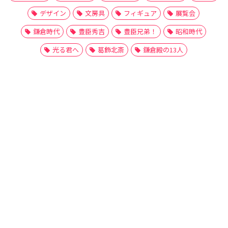
デザイン
文房具
フィギュア
展覧会
鎌倉時代
豊臣秀吉
豊臣兄弟！
昭和時代
光る君へ
葛飾北斎
鎌倉殿の13人