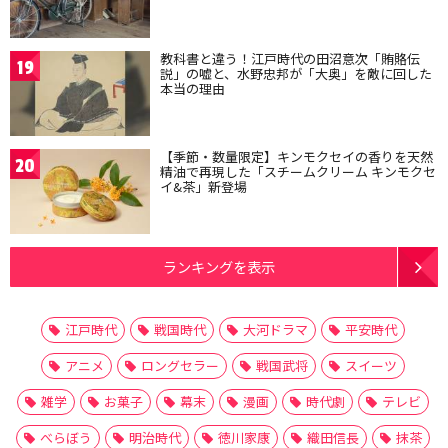
教科書と違う！江戸時代の田沼意次「賄賂伝
19
説」の嘘と、水野忠邦が「大奥」を敵に回した
本当の理由
【季節・数量限定】キンモクセイの香りを天然
20
精油で再現した「スチームクリーム キンモクセ
イ&茶」新登場
ランキングを表示
江戸時代
戦国時代
大河ドラマ
平安時代
アニメ
ロングセラー
戦国武将
スイーツ
雑学
お菓子
幕末
漫画
時代劇
テレビ
べらぼう
明治時代
徳川家康
織田信長
抹茶