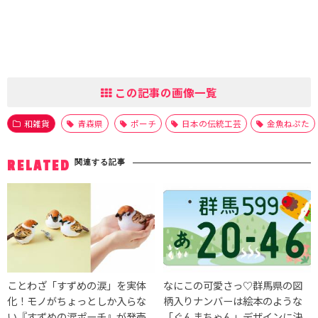
この記事の画像一覧
和雑貨
青森県
ポーチ
日本の伝統工芸
金魚ねぷた
関連する記事
RELATED
ことわざ「すずめの涙」を実体
なにこの可愛さっ♡群馬県の図
化！モノがちょっとしか入らな
柄入りナンバーは絵本のような
い『すずめの涙ポーチ』が発売
「ぐんまちゃん」デザインに決