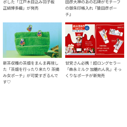
ボした「江戸木目込み羽子板
田彦大神のあの石碑がモチーフ
正絹博多織」が発売
の御朱印帳入れ『猿田彦ポー
チ』
新茶収穫の茶畑をまんま再現し
甘党さん必携！超ロングセラー
た「茶畑を行ったり来たり 茶摘
「森永ミルク 加糖れん乳」そっ
み女ポーチ」が可愛すぎるんで
くりなポーチが新発売
す♡