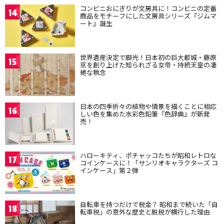
コンビニおにぎりが文房具に！コンビニの定番
14
商品をモチーフにした文房具シリーズ『ジムマ
ート』誕生
世界遺産決定で脚光！日本初の巨大都城・藤原
15
京を創り上げた知られざる女帝・持統天皇の凄
絶な執念
日本の四季折々の植物や情景を描くことに相応
16
しい色を集めた水彩色鉛筆『色辞典』が新発
売！
ハローキティ、ポチャッコたちが昭和レトロな
17
コインケースに！「サンリオキャラクターズ コ
インケース」第２弾
自転車を持つだけで税金？ 昭和まで続いた「自
18
転車税」の意外な歴史と脱税が横行した理由