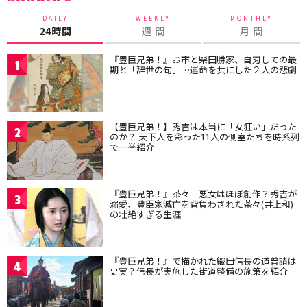
DAILY
WEEKLY
MONTHLY
24時間
週 間
月 間
『豊臣兄弟！』お市と柴田勝家、自刃しての最
1
期と「辞世の句」…運命を共にした２人の悲劇
【豊臣兄弟！】秀吉は本当に「女狂い」だった
2
のか？ 天下人を彩った11人の側室たちを時系列
で一挙紹介
『豊臣兄弟！』茶々＝悪女はほぼ創作？秀吉が
3
溺愛、豊臣家滅亡を背負わされた茶々(井上和)
の壮絶すぎる生涯
『豊臣兄弟！』で描かれた織田信長の道普請は
4
史実？信長が実施した街道整備の施策を紹介