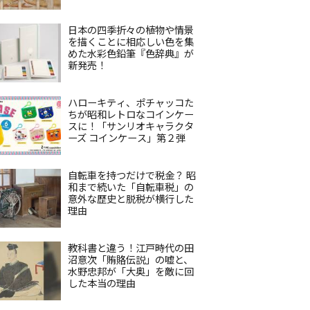
日本の四季折々の植物や情景
を描くことに相応しい色を集
めた水彩色鉛筆『色辞典』が
新発売！
ハローキティ、ポチャッコた
ちが昭和レトロなコインケー
スに！「サンリオキャラクタ
ーズ コインケース」第２弾
自転車を持つだけで税金？ 昭
和まで続いた「自転車税」の
意外な歴史と脱税が横行した
理由
教科書と違う！江戸時代の田
沼意次「賄賂伝説」の嘘と、
水野忠邦が「大奥」を敵に回
した本当の理由