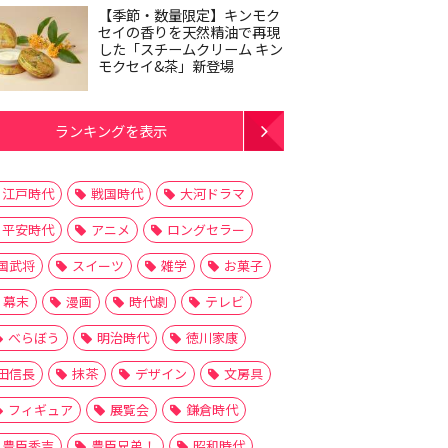
【季節・数量限定】キンモク
セイの香りを天然精油で再現
した「スチームクリーム キン
モクセイ&茶」新登場
ランキングを表示
江戸時代
戦国時代
大河ドラマ
平安時代
アニメ
ロングセラー
国武将
スイーツ
雑学
お菓子
幕末
漫画
時代劇
テレビ
べらぼう
明治時代
徳川家康
田信長
抹茶
デザイン
文房具
フィギュア
展覧会
鎌倉時代
豊臣秀吉
豊臣兄弟！
昭和時代