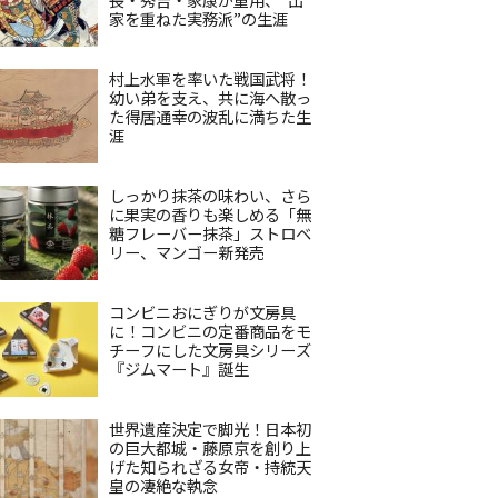
家を重ねた実務派”の生涯
村上水軍を率いた戦国武将！
幼い弟を支え、共に海へ散っ
た得居通幸の波乱に満ちた生
涯
しっかり抹茶の味わい、さら
に果実の香りも楽しめる「無
糖フレーバー抹茶」ストロベ
リー、マンゴー新発売
コンビニおにぎりが文房具
に！コンビニの定番商品をモ
チーフにした文房具シリーズ
『ジムマート』誕生
世界遺産決定で脚光！日本初
の巨大都城・藤原京を創り上
げた知られざる女帝・持統天
皇の凄絶な執念