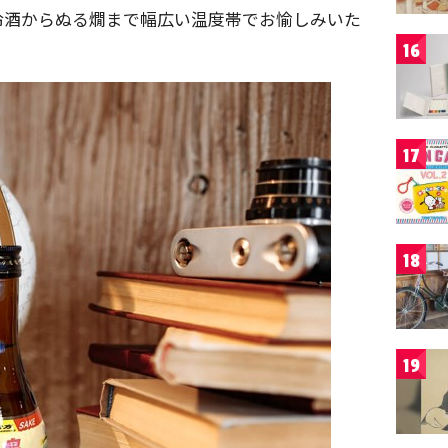
冷酒からぬる燗まで幅広い温度帯でお愉しみいた
16
17
18
19