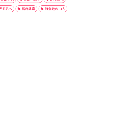
光る君へ
葛飾北斎
鎌倉殿の13人