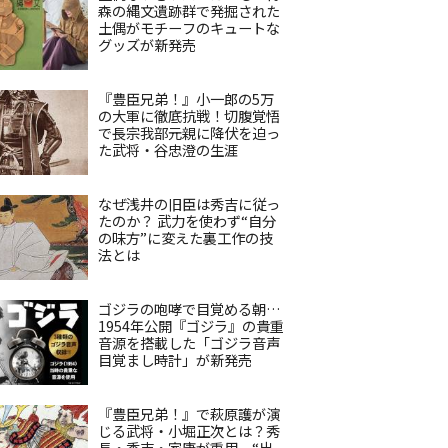
森の縄文遺跡群で発掘された
土偶がモチーフのキュートな
グッズが新発売
『豊臣兄弟！』小一郎の5万
の大軍に徹底抗戦！切腹覚悟
で長宗我部元親に降伏を迫っ
た武将・谷忠澄の生涯
なぜ浅井の旧臣は秀吉に従っ
たのか？ 武力を使わず“自分
の味方”に変えた裏工作の技
法とは
ゴジラの咆哮で目覚める朝…
1954年公開『ゴジラ』の貴重
音源を搭載した「ゴジラ音声
目覚まし時計」が新発売
『豊臣兄弟！』で萩原護が演
じる武将・小堀正次とは？秀
長・秀吉・家康が重用、“出