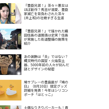
『豊臣兄弟！』茶々＝悪女は
ほぼ創作？秀吉が溺愛、豊臣
家滅亡を背負わされた茶々
(井上和)の壮絶すぎる生涯
『豊臣兄弟！』で描かれた織
田信長の道普請は史実？信長
が実施した街道整備の施策を
紹介
あの装飾は「炎」ではない？
縄文時代の国宝・火焔型土
器、5000年前の人々が刻んだ
謎とデザインの秘密
鳩サブレーの豊島屋が『鳩の
日』（8月10日）限定グッズ
詳細を発表！今年はシリコン
ポーチ「はとっこ」
土偶なりきりパーカーも！青