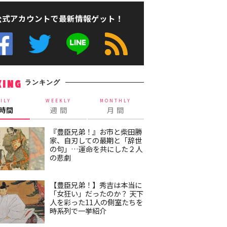
公式アカウントで最新情報ゲット！
ランキング
KING
ILY
WEEKLY
MONTHLY
4時間
週 間
月 間
『豊臣兄弟！』お市と柴田勝
家、自刃しての最期と「辞世
の句」…運命を共にした２人
の悲劇
【豊臣兄弟！】秀吉は本当に
「女狂い」だったのか？ 天下
人を彩った11人の側室たちを
時系列で一挙紹介