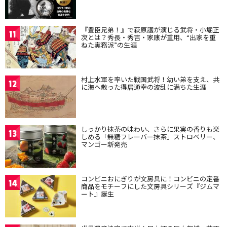
『豊臣兄弟！』で萩原護が演じる武将・小堀正
11
次とは？秀長・秀吉・家康が重用、“出家を重
ねた実務派”の生涯
村上水軍を率いた戦国武将！幼い弟を支え、共
12
に海へ散った得居通幸の波乱に満ちた生涯
しっかり抹茶の味わい、さらに果実の香りも楽
13
しめる「無糖フレーバー抹茶」ストロベリー、
マンゴー新発売
コンビニおにぎりが文房具に！コンビニの定番
14
商品をモチーフにした文房具シリーズ『ジムマ
ート』誕生