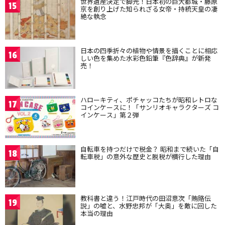
世界遺産決定で脚光！日本初の巨大都城・藤原
15
京を創り上げた知られざる女帝・持統天皇の凄
絶な執念
日本の四季折々の植物や情景を描くことに相応
16
しい色を集めた水彩色鉛筆『色辞典』が新発
売！
ハローキティ、ポチャッコたちが昭和レトロな
17
コインケースに！「サンリオキャラクターズ コ
インケース」第２弾
自転車を持つだけで税金？ 昭和まで続いた「自
18
転車税」の意外な歴史と脱税が横行した理由
教科書と違う！江戸時代の田沼意次「賄賂伝
19
説」の嘘と、水野忠邦が「大奥」を敵に回した
本当の理由