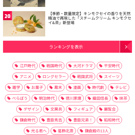
【季節・数量限定】キンモクセイの香りを天然
20
精油で再現した「スチームクリーム キンモクセ
イ&茶」新登場
ランキングを表示
江戸時代
戦国時代
大河ドラマ
平安時代
アニメ
ロングセラー
戦国武将
スイーツ
雑学
お菓子
幕末
漫画
時代劇
テレビ
べらぼう
明治時代
徳川家康
織田信長
抹茶
デザイン
文房具
フィギュア
展覧会
鎌倉時代
豊臣秀吉
豊臣兄弟！
昭和時代
光る君へ
葛飾北斎
鎌倉殿の13人