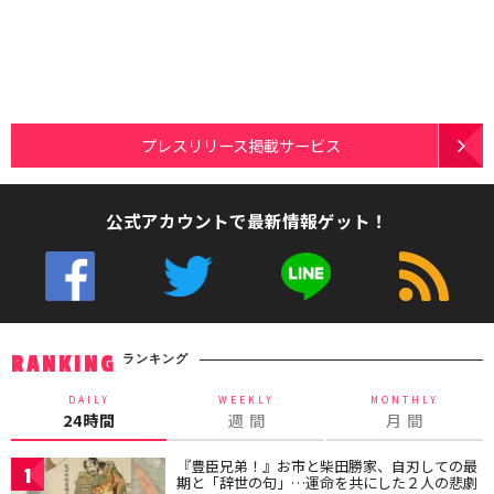
プレスリリース掲載サービス
公式アカウントで最新情報ゲット！
ランキング
RANKING
DAILY
WEEKLY
MONTHLY
24時間
週 間
月 間
『豊臣兄弟！』お市と柴田勝家、自刃しての最
1
期と「辞世の句」…運命を共にした２人の悲劇