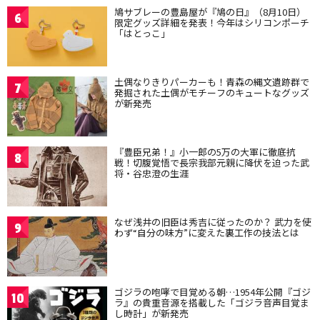
鳩サブレーの豊島屋が『鳩の日』（8月10日）
6
限定グッズ詳細を発表！今年はシリコンポーチ
「はとっこ」
土偶なりきりパーカーも！青森の縄文遺跡群で
7
発掘された土偶がモチーフのキュートなグッズ
が新発売
『豊臣兄弟！』小一郎の5万の大軍に徹底抗
8
戦！切腹覚悟で長宗我部元親に降伏を迫った武
将・谷忠澄の生涯
なぜ浅井の旧臣は秀吉に従ったのか？ 武力を使
9
わず“自分の味方”に変えた裏工作の技法とは
ゴジラの咆哮で目覚める朝…1954年公開『ゴジ
10
ラ』の貴重音源を搭載した「ゴジラ音声目覚ま
し時計」が新発売