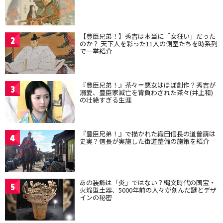
【豊臣兄弟！】秀吉は本当に「女狂い」だった
2
のか？ 天下人を彩った11人の側室たちを時系列
で一挙紹介
『豊臣兄弟！』茶々＝悪女はほぼ創作？秀吉が
3
溺愛、豊臣家滅亡を背負わされた茶々(井上和)
の壮絶すぎる生涯
『豊臣兄弟！』で描かれた織田信長の道普請は
4
史実？信長が実施した街道整備の施策を紹介
あの装飾は「炎」ではない？縄文時代の国宝・
5
火焔型土器、5000年前の人々が刻んだ謎とデザ
インの秘密