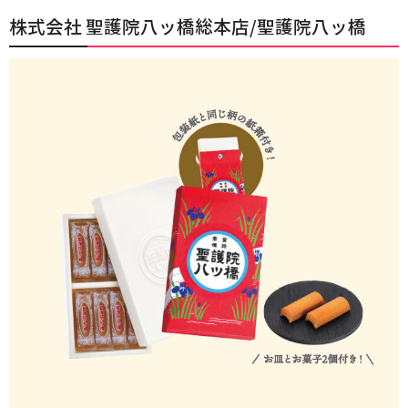
株式会社 聖護院八ッ橋総本店/聖護院八ッ橋