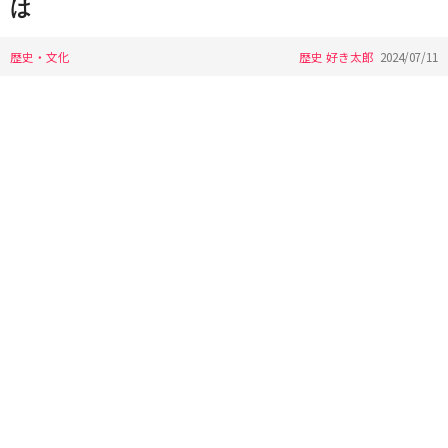
は
歴史・文化
歴史 好き太郎
2024/07/11