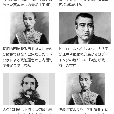
散った英雄たちの最期【下編】
民権運動の戦い
初期の明治新政府を運営したの
ヒーローなんかじゃない！？実
は薩長ではなく公家だった！～
は江戸や東北の庶民からはブー
公家による政治運営から内閣制
イングの嵐だった「明治新政
度発足まで【後編】
府」の存在
大久保利通は本当に悪徳政治家
伊藤博文よりも「初代宰相」に