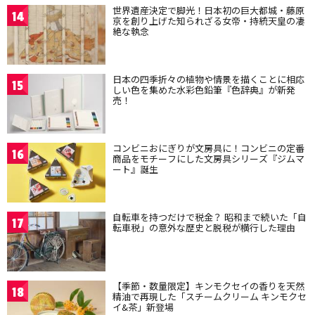
世界遺産決定で脚光！日本初の巨大都城・藤原
14
京を創り上げた知られざる女帝・持統天皇の凄
絶な執念
日本の四季折々の植物や情景を描くことに相応
15
しい色を集めた水彩色鉛筆『色辞典』が新発
売！
コンビニおにぎりが文房具に！コンビニの定番
16
商品をモチーフにした文房具シリーズ『ジムマ
ート』誕生
自転車を持つだけで税金？ 昭和まで続いた「自
17
転車税」の意外な歴史と脱税が横行した理由
【季節・数量限定】キンモクセイの香りを天然
18
精油で再現した「スチームクリーム キンモクセ
イ&茶」新登場