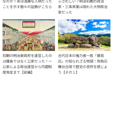
なのか？実は清廉な人柄だった
ふさわしい？明治初期の政治
ことを示す数々の証拠がこちら
家・三条実美は隠れた大物政治
家だった
初期の明治新政府を運営したの
古代日本の権力者一族「蘇我
は薩長ではなく公家だった！～
氏」の知られざる物語！飛鳥石
公家による政治運営から内閣制
舞台古墳で歴史の息吹を感じよ
度発足まで【前編】
う【その１】