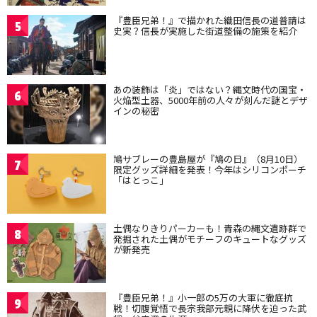
『豊臣兄弟！』で描かれた織田信長の道普請は
5
史実？信長が実施した街道整備の施策を紹介
あの装飾は「炎」ではない？縄文時代の国宝・
6
火焔型土器、5000年前の人々が刻んだ謎とデザ
インの秘密
鳩サブレーの豊島屋が『鳩の日』（8月10日）
7
限定グッズ詳細を発表！今年はシリコンポーチ
「はとっこ」
土偶なりきりパーカーも！青森の縄文遺跡群で
8
発掘された土偶がモチーフのキュートなグッズ
が新発売
『豊臣兄弟！』小一郎の5万の大軍に徹底抗
9
戦！切腹覚悟で長宗我部元親に降伏を迫った武