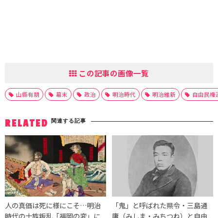
この記事の画像一覧
山縣有朋
幕末
政治
明治時代
明治維新
自由民権
関連する記事
RELATED
人の真価は死に様にこそ…明治
「鬼」と呼ばれた県令・三島通
時代の士族叛乱「福岡の変」に
庸（みしま・みちつね）と自由