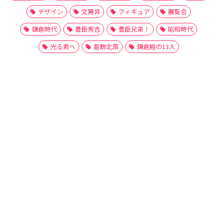
デザイン
文房具
フィギュア
展覧会
鎌倉時代
豊臣秀吉
豊臣兄弟！
昭和時代
光る君へ
葛飾北斎
鎌倉殿の13人