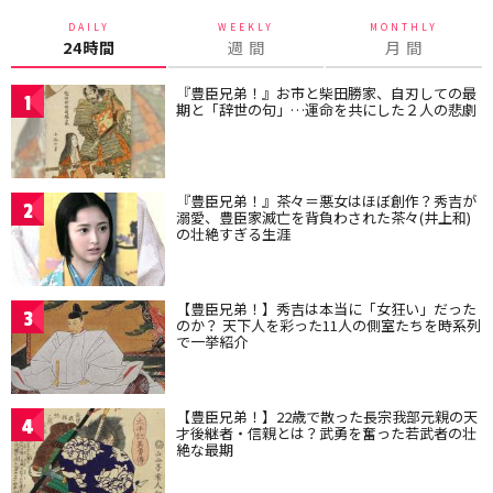
DAILY
WEEKLY
MONTHLY
24時間
週 間
月 間
『豊臣兄弟！』お市と柴田勝家、自刃しての最
1
期と「辞世の句」…運命を共にした２人の悲劇
『豊臣兄弟！』茶々＝悪女はほぼ創作？秀吉が
2
溺愛、豊臣家滅亡を背負わされた茶々(井上和)
の壮絶すぎる生涯
【豊臣兄弟！】秀吉は本当に「女狂い」だった
3
のか？ 天下人を彩った11人の側室たちを時系列
で一挙紹介
【豊臣兄弟！】22歳で散った長宗我部元親の天
4
才後継者・信親とは？武勇を奮った若武者の壮
絶な最期