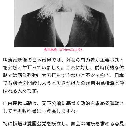
板垣退助（Wikipediaより）
明治維新後の日本政界では、薩長の有力者が主要ポスト
を公然と牛耳っていました。これに対し、前時代的な体
制では西洋列強に太刀打ちできないと不安を抱き、日本
でも議会を開設しようと働きかけたのが
自由民権派
と呼
ばれる人々です。
自由民権運動は、
天下公論に基づく政治を求める運動
と
して歴史教科書にも登場しますね。
特に板垣は
愛国公党
を設立し、国会の開設を求める意見