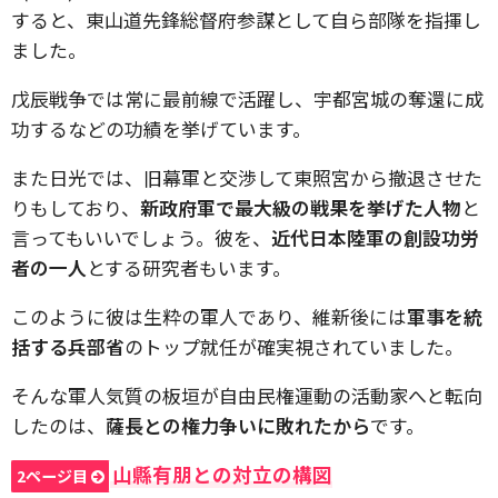
すると、東山道先鋒総督府参謀として自ら部隊を指揮し
ました。
戊辰戦争では常に最前線で活躍し、宇都宮城の奪還に成
功するなどの功績を挙げています。
また日光では、旧幕軍と交渉して東照宮から撤退させた
りもしており、
新政府軍で最大級の戦果を挙げた人物
と
言ってもいいでしょう。彼を、
近代日本陸軍の創設功労
者の一人
とする研究者もいます。
このように彼は生粋の軍人であり、維新後には
軍事を統
括する兵部省
のトップ就任が確実視されていました。
そんな軍人気質の板垣が自由民権運動の活動家へと転向
したのは、
薩長との権力争いに敗れたから
です。
山縣有朋との対立の構図
2ページ目