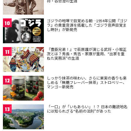
将・谷忠澄の生涯
ゴジラの咆哮で目覚める朝…1954年公開『ゴジ
10
ラ』の貴重音源を搭載した「ゴジラ音声目覚ま
し時計」が新発売
『豊臣兄弟！』で萩原護が演じる武将・小堀正
11
次とは？秀長・秀吉・家康が重用、“出家を重
ねた実務派”の生涯
しっかり抹茶の味わい、さらに果実の香りも楽
12
しめる「無糖フレーバー抹茶」ストロベリー、
マンゴー新発売
「一口」が「いもあらい」！？ 日本の難読地名
13
には知られざる“名前の法則”があった