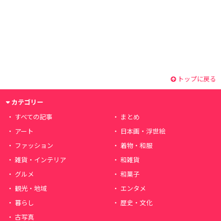
トップに戻る
カテゴリー
すべての記事
まとめ
アート
日本画・浮世絵
ファッション
着物・和服
雑貨・インテリア
和雑貨
グルメ
和菓子
観光・地域
エンタメ
暮らし
歴史・文化
古写真