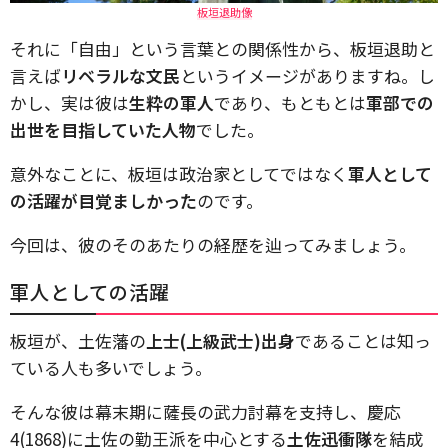
板垣退助像
それに「自由」という言葉との関係性から、板垣退助と
言えば
リベラルな文民
というイメージがありますね。し
かし、実は彼は
生粋の軍人
であり、もともとは
軍部での
出世を目指していた人物
でした。
意外なことに、板垣は政治家としてではなく
軍人として
の活躍が目覚ましかった
のです。
今回は、彼のそのあたりの経歴を辿ってみましょう。
軍人としての活躍
板垣が、土佐藩の
上士(上級武士)出身
であることは知っ
ている人も多いでしょう。
そんな彼は幕末期に薩長の武力討幕を支持し、慶応
4(1868)に土佐の勤王派を中心とする
土佐迅衝隊
を結成