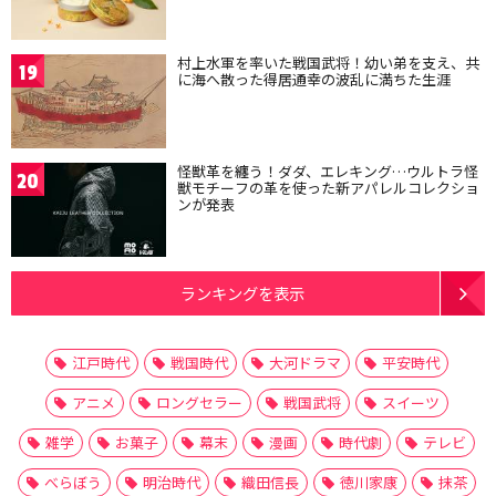
村上水軍を率いた戦国武将！幼い弟を支え、共
19
に海へ散った得居通幸の波乱に満ちた生涯
怪獣革を纏う！ダダ、エレキング…ウルトラ怪
20
獣モチーフの革を使った新アパレルコレクショ
ンが発表
ランキングを表示
江戸時代
戦国時代
大河ドラマ
平安時代
アニメ
ロングセラー
戦国武将
スイーツ
雑学
お菓子
幕末
漫画
時代劇
テレビ
べらぼう
明治時代
織田信長
徳川家康
抹茶