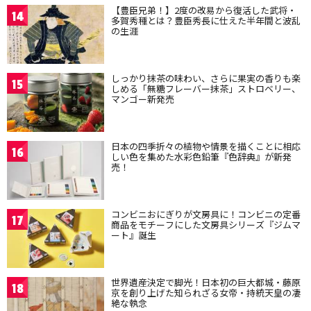
【豊臣兄弟！】2度の改易から復活した武将・
14
多賀秀種とは？豊臣秀長に仕えた半年間と波乱
の生涯
しっかり抹茶の味わい、さらに果実の香りも楽
15
しめる「無糖フレーバー抹茶」ストロベリー、
マンゴー新発売
日本の四季折々の植物や情景を描くことに相応
16
しい色を集めた水彩色鉛筆『色辞典』が新発
売！
コンビニおにぎりが文房具に！コンビニの定番
17
商品をモチーフにした文房具シリーズ『ジムマ
ート』誕生
世界遺産決定で脚光！日本初の巨大都城・藤原
18
京を創り上げた知られざる女帝・持統天皇の凄
絶な執念