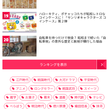
ハローキティ、ポチャッコたちが昭和レトロな
19
コインケースに！「サンリオキャラクターズ コ
インケース」第２弾
自転車を持つだけで税金？ 昭和まで続いた「自
20
転車税」の意外な歴史と脱税が横行した理由
ランキングを表示
江戸時代
戦国時代
大河ドラマ
平安時代
アニメ
ロングセラー
戦国武将
スイーツ
雑学
お菓子
幕末
漫画
時代劇
テレビ
べらぼう
明治時代
徳川家康
織田信長
抹茶