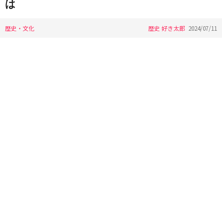
は
歴史・文化
歴史 好き太郎
2024/07/11