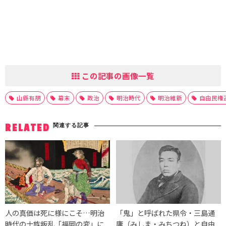
この記事の画像一覧
山縣有朋
幕末
政治
明治時代
明治維新
自由民権
関連する記事
RELATED
人の真価は死に様にこそ…明治
「鬼」と呼ばれた県令・三島通
時代の士族叛乱「福岡の変」に
庸（みしま・みちつね）と自由