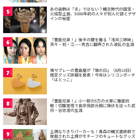
あの装飾は「炎」ではない？縄文時代の国宝・
5
火焔型土器、5000年前の人々が刻んだ謎とデザ
インの秘密
『豊臣兄弟！』後半の鍵を握る「浅井三姉妹」
6
茶々・初・江——秀吉に翻弄された波乱の生涯
鳩サブレーの豊島屋が『鳩の日』（8月10日）
7
限定グッズ詳細を発表！今年はシリコンポーチ
「はとっこ」
『豊臣兄弟！』小一郎の5万の大軍に徹底抗
8
戦！切腹覚悟で長宗我部元親に降伏を迫った武
将・谷忠澄の生涯
土偶なりきりパーカーも！青森の縄文遺跡群で
9
発掘された土偶がモチーフのキュートなグッズ