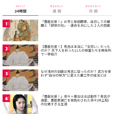
DAILY
WEEKLY
MONTHLY
24時間
週 間
月 間
『豊臣兄弟！』お市と柴田勝家、自刃しての最
1
期と「辞世の句」…運命を共にした２人の悲劇
【豊臣兄弟！】秀吉は本当に「女狂い」だった
2
のか？ 天下人を彩った11人の側室たちを時系列
で一挙紹介
なぜ浅井の旧臣は秀吉に従ったのか？ 武力を使
3
わず“自分の味方”に変えた裏工作の技法とは
『豊臣兄弟！』茶々＝悪女はほぼ創作？秀吉が
4
溺愛、豊臣家滅亡を背負わされた茶々(井上和)
の壮絶すぎる生涯