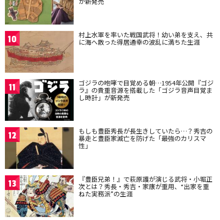
が新発売
村上水軍を率いた戦国武将！幼い弟を支え、共
10
に海へ散った得居通幸の波乱に満ちた生涯
ゴジラの咆哮で目覚める朝…1954年公開『ゴジ
11
ラ』の貴重音源を搭載した「ゴジラ音声目覚ま
し時計」が新発売
もしも豊臣秀長が長生きしていたら…？秀吉の
12
暴走と豊臣家滅亡を防げた「最強のカリスマ
性」
『豊臣兄弟！』で萩原護が演じる武将・小堀正
13
次とは？秀長・秀吉・家康が重用、“出家を重
ねた実務派”の生涯