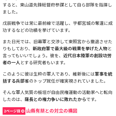
すると、東山道先鋒総督府参謀として自ら部隊を指揮し
ました。
戊辰戦争では常に最前線で活躍し、宇都宮城の奪還に成
功するなどの功績を挙げています。
また日光では、旧幕軍と交渉して東照宮から撤退させた
りもしており、
新政府軍で最大級の戦果を挙げた人物
と
言ってもいいでしょう。彼を、
近代日本陸軍の創設功労
者の一人
とする研究者もいます。
このように彼は生粋の軍人であり、維新後には
軍事を統
括する兵部省
のトップ就任が確実視されていました。
そんな軍人気質の板垣が自由民権運動の活動家へと転向
したのは、
薩長との権力争いに敗れたから
です。
山縣有朋との対立の構図
2ページ目