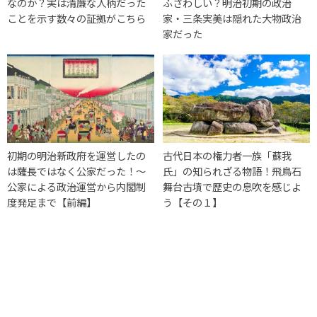
なのか？実は清廉な人柄だった
ふさわしい？明治初期の政治
ことを示す数々の証拠がこちら
家・三条実美は隠れた大物政治
家だった
初期の明治新政府を運営したの
古代日本の権力者一族「蘇我
は薩長ではなく公家だった！～
氏」の知られざる物語！飛鳥石
公家による政治運営から内閣制
舞台古墳で歴史の息吹を感じよ
度発足まで【前編】
う【その１】