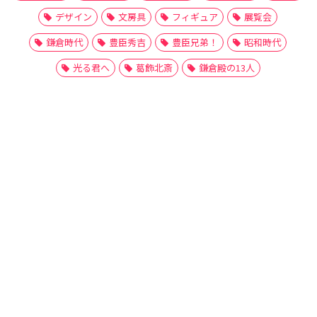
デザイン
文房具
フィギュア
展覧会
鎌倉時代
豊臣秀吉
豊臣兄弟！
昭和時代
光る君へ
葛飾北斎
鎌倉殿の13人