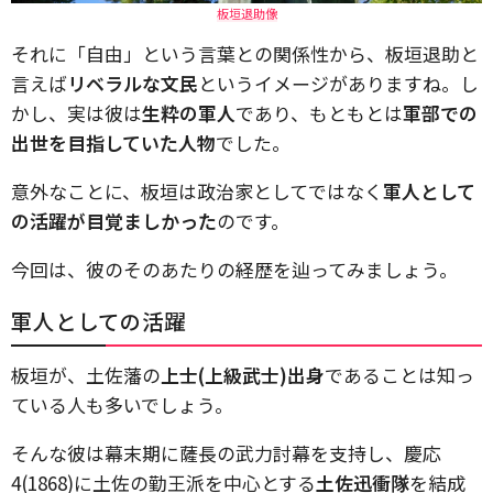
板垣退助像
それに「自由」という言葉との関係性から、板垣退助と
言えば
リベラルな文民
というイメージがありますね。し
かし、実は彼は
生粋の軍人
であり、もともとは
軍部での
出世を目指していた人物
でした。
意外なことに、板垣は政治家としてではなく
軍人として
の活躍が目覚ましかった
のです。
今回は、彼のそのあたりの経歴を辿ってみましょう。
軍人としての活躍
板垣が、土佐藩の
上士(上級武士)出身
であることは知っ
ている人も多いでしょう。
そんな彼は幕末期に薩長の武力討幕を支持し、慶応
4(1868)に土佐の勤王派を中心とする
土佐迅衝隊
を結成