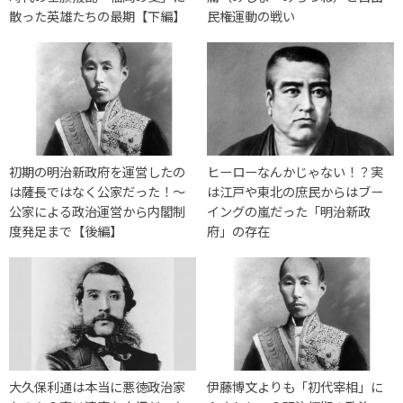
散った英雄たちの最期【下編】
民権運動の戦い
初期の明治新政府を運営したの
ヒーローなんかじゃない！？実
は薩長ではなく公家だった！～
は江戸や東北の庶民からはブー
公家による政治運営から内閣制
イングの嵐だった「明治新政
度発足まで【後編】
府」の存在
大久保利通は本当に悪徳政治家
伊藤博文よりも「初代宰相」に