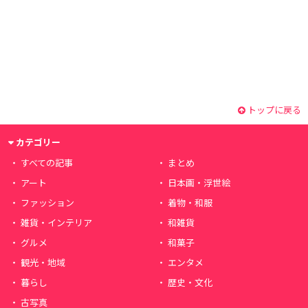
トップに戻る
カテゴリー
すべての記事
まとめ
アート
日本画・浮世絵
ファッション
着物・和服
雑貨・インテリア
和雑貨
グルメ
和菓子
観光・地域
エンタメ
暮らし
歴史・文化
古写真