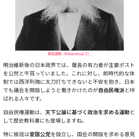
板垣退助（Wikipediaより）
明治維新後の日本政界では、薩長の有力者が主要ポスト
を公然と牛耳っていました。これに対し、前時代的な体
制では西洋列強に太刀打ちできないと不安を抱き、日本
でも議会を開設しようと働きかけたのが
自由民権派
と呼
ばれる人々です。
自由民権運動は、
天下公論に基づく政治を求める運動
と
して歴史教科書にも登場しますね。
特に板垣は
愛国公党
を設立し、国会の開設を求める意見