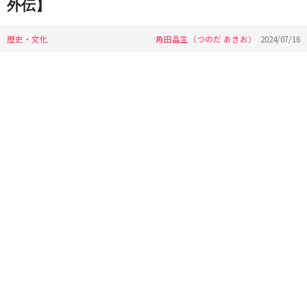
外伝】
歴史・文化
角田晶生（つのだ あきお）
2024/07/16