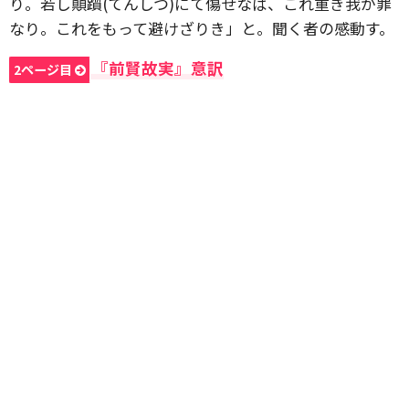
り。若し顛躓(てんしつ)にて傷せなば、これ重き我が罪
なり。これをもって避けざりき」と。聞く者の感動す。
『前賢故実』意訳
2ページ目