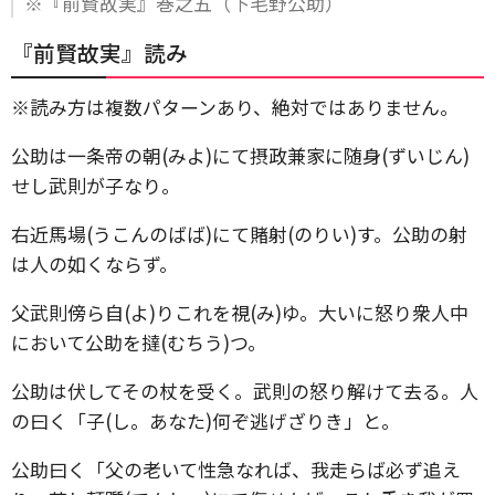
※『前賢故実』巻之五（下毛野公助）
『前賢故実』読み
※読み方は複数パターンあり、絶対ではありません。
公助は一条帝の朝(みよ)にて摂政兼家に随身(ずいじん)
せし武則が子なり。
右近馬場(うこんのばば)にて賭射(のりい)す。公助の射
は人の如くならず。
父武則傍ら自(よ)りこれを視(み)ゆ。大いに怒り衆人中
において公助を撻(むちう)つ。
公助は伏してその杖を受く。武則の怒り解けて去る。人
の曰く「子(し。あなた)何ぞ逃げざりき」と。
公助曰く「父の老いて性急なれば、我走らば必ず追え