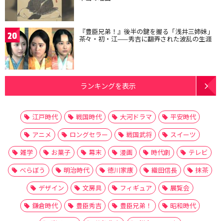
『豊臣兄弟！』後半の鍵を握る「浅井三姉妹」
20
茶々・初・江——秀吉に翻弄された波乱の生涯
ランキングを表示
江戸時代
戦国時代
大河ドラマ
平安時代
アニメ
ロングセラー
戦国武将
スイーツ
雑学
お菓子
幕末
漫画
時代劇
テレビ
べらぼう
明治時代
徳川家康
織田信長
抹茶
デザイン
文房具
フィギュア
展覧会
鎌倉時代
豊臣秀吉
豊臣兄弟！
昭和時代