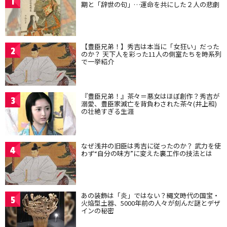
1
期と「辞世の句」…運命を共にした２人の悲劇
【豊臣兄弟！】秀吉は本当に「女狂い」だった
2
のか？ 天下人を彩った11人の側室たちを時系列
で一挙紹介
『豊臣兄弟！』茶々＝悪女はほぼ創作？秀吉が
3
溺愛、豊臣家滅亡を背負わされた茶々(井上和)
の壮絶すぎる生涯
なぜ浅井の旧臣は秀吉に従ったのか？ 武力を使
4
わず“自分の味方”に変えた裏工作の技法とは
あの装飾は「炎」ではない？縄文時代の国宝・
5
火焔型土器、5000年前の人々が刻んだ謎とデザ
インの秘密