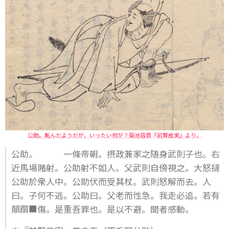
公助。転んだようだが、いったい何が？菊池容斎『前賢故実』より。
公助。 一條帝朝。摂政兼家之随身武則子也。右
近馬場賭射。公助射不如人。父武則自傍視之。大怒撻
公助於衆人中。公助伏而受其杖。武則怒解而去。人
曰。子何不逃。公助曰。父老而性急。我走必追。若有
顛躓■傷。是重吾罪也。是以不避。聞者感動。