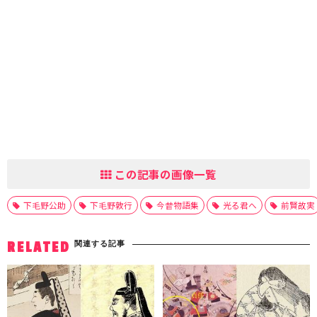
この記事の画像一覧
下毛野公助
下毛野敦行
今昔物語集
光る君へ
前賢故実
関連する記事
RELATED