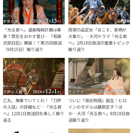
「光る君へ」道長暗殺計画は事
雨夜の品定め「女こそ、家柄が
実？禁忌をおかす喜び…『和泉
大事だ」…大河ドラマ「光る君
式部日記』爆誕！？第35回放送
へ」2月18日放送の重要トピック
（9月15日）振り返り
振り返り
乙丸、無事でいてくれ！「刀伊
ついに『源氏物語』誕生！ヒロ
の入寇」の詳細など…『光る君
インのモデルは藤原定子？ほ
へ』12月1日放送回を楽しく振り
か…大河「光る君へ」8月18日放
返る
送振り返り