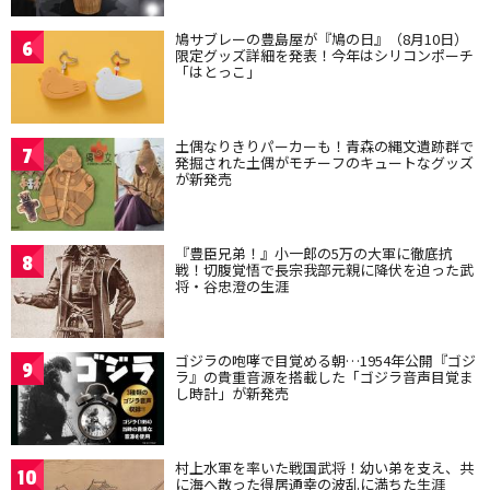
鳩サブレーの豊島屋が『鳩の日』（8月10日）
6
限定グッズ詳細を発表！今年はシリコンポーチ
「はとっこ」
土偶なりきりパーカーも！青森の縄文遺跡群で
7
発掘された土偶がモチーフのキュートなグッズ
が新発売
『豊臣兄弟！』小一郎の5万の大軍に徹底抗
8
戦！切腹覚悟で長宗我部元親に降伏を迫った武
将・谷忠澄の生涯
ゴジラの咆哮で目覚める朝…1954年公開『ゴジ
9
ラ』の貴重音源を搭載した「ゴジラ音声目覚ま
し時計」が新発売
村上水軍を率いた戦国武将！幼い弟を支え、共
10
に海へ散った得居通幸の波乱に満ちた生涯