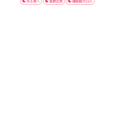
光る君へ
葛飾北斎
鎌倉殿の13人