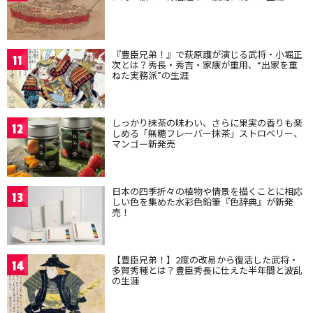
『豊臣兄弟！』で萩原護が演じる武将・小堀正
11
次とは？秀長・秀吉・家康が重用、“出家を重
ねた実務派”の生涯
しっかり抹茶の味わい、さらに果実の香りも楽
12
しめる「無糖フレーバー抹茶」ストロベリー、
マンゴー新発売
日本の四季折々の植物や情景を描くことに相応
13
しい色を集めた水彩色鉛筆『色辞典』が新発
売！
【豊臣兄弟！】2度の改易から復活した武将・
14
多賀秀種とは？豊臣秀長に仕えた半年間と波乱
の生涯