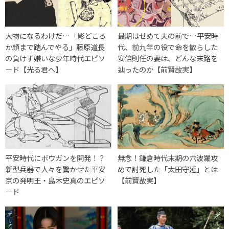
大物になるわけだ…「影どころ
最期はせめて夫の前で…平安時
か顔まで踏んでやる」藤原道長
代、前九年の役で命を散らした
の負けず嫌いな少年時代エピソ
安倍則任の妻は、どんな末路を
ード【光る君へ】
辿ったのか【前賢故実】
平安時代にボウガンを開発！？
無念！鎌倉時代末期の六波羅攻
新型兵器で人々を驚かせた平安
めで討死した「太田守延」とは
京の発明王・島木史真のエピソ
【前賢故実】
ード