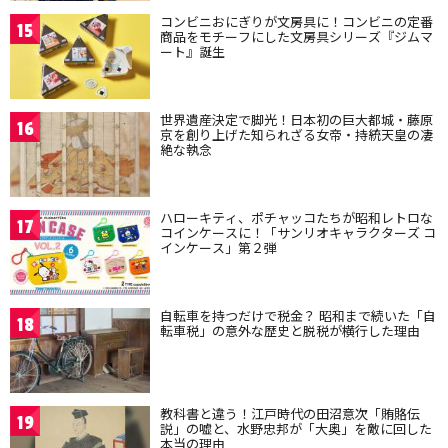
コンビニおにぎりが文房具に！コンビニの定番
15
商品をモチーフにした文房具シリーズ『ジムマ
ート』誕生
世界遺産決定で脚光！日本初の巨大都城・藤原
16
京を創り上げた知られざる女帝・持統天皇の凄
絶な執念
ハローキティ、ポチャッコたちが昭和レトロな
17
コインケースに！「サンリオキャラクターズ コ
インケース」第２弾
自転車を持つだけで税金？ 昭和まで続いた「自
18
転車税」の意外な歴史と脱税が横行した理由
教科書と違う！江戸時代の田沼意次「賄賂伝
19
説」の嘘と、水野忠邦が「大奥」を敵に回した
本当の理由