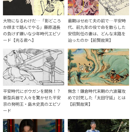
大物になるわけだ…「影どころ
最期はせめて夫の前で…平安時
か顔まで踏んでやる」藤原道長
代、前九年の役で命を散らした
の負けず嫌いな少年時代エピソ
安倍則任の妻は、どんな末路を
ード【光る君へ】
辿ったのか【前賢故実】
平安時代にボウガンを開発！？
無念！鎌倉時代末期の六波羅攻
新型兵器で人々を驚かせた平安
めで討死した「太田守延」とは
京の発明王・島木史真のエピソ
【前賢故実】
ード