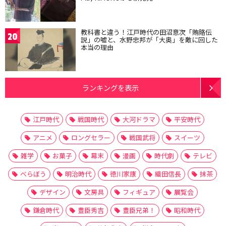
教科書と違う！江戸時代の田沼意次「賄賂伝
20
説」の嘘と、水野忠邦が「大奥」を敵に回した
本当の理由
ランキングを表示
江戸時代
戦国時代
大河ドラマ
平安時代
アニメ
ロングセラー
戦国武将
スイーツ
雑学
お菓子
幕末
漫画
時代劇
テレビ
べらぼう
明治時代
徳川家康
織田信長
抹茶
デザイン
文房具
フィギュア
展覧会
鎌倉時代
豊臣秀吉
豊臣兄弟！
昭和時代