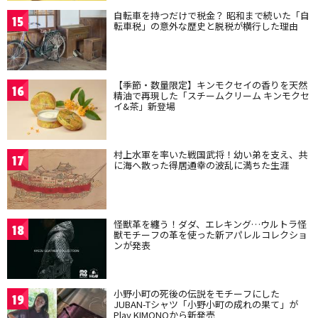
自転車を持つだけで税金？ 昭和まで続いた「自
15
転車税」の意外な歴史と脱税が横行した理由
【季節・数量限定】キンモクセイの香りを天然
16
精油で再現した「スチームクリーム キンモクセ
イ&茶」新登場
村上水軍を率いた戦国武将！幼い弟を支え、共
17
に海へ散った得居通幸の波乱に満ちた生涯
怪獣革を纏う！ダダ、エレキング…ウルトラ怪
18
獣モチーフの革を使った新アパレルコレクショ
ンが発表
小野小町の死後の伝説をモチーフにした
19
JUBAN-Tシャツ「小野小町の成れの果て」が
Play KIMONOから新発売