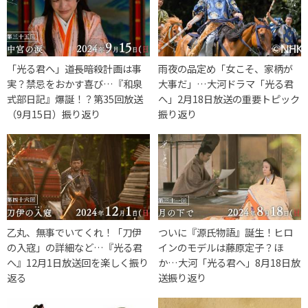
「光る君へ」道長暗殺計画は事
雨夜の品定め「女こそ、家柄が
実？禁忌をおかす喜び…『和泉
大事だ」…大河ドラマ「光る君
式部日記』爆誕！？第35回放送
へ」2月18日放送の重要トピック
（9月15日）振り返り
振り返り
乙丸、無事でいてくれ！「刀伊
ついに『源氏物語』誕生！ヒロ
の入寇」の詳細など…『光る君
インのモデルは藤原定子？ほ
へ』12月1日放送回を楽しく振り
か…大河「光る君へ」8月18日放
返る
送振り返り