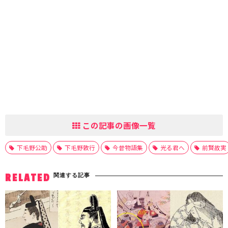
この記事の画像一覧
下毛野公助
下毛野敦行
今昔物語集
光る君へ
前賢故実
関連する記事
RELATED