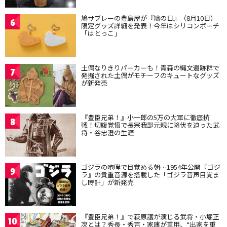
鳩サブレーの豊島屋が『鳩の日』（8月10日）
6
限定グッズ詳細を発表！今年はシリコンポーチ
「はとっこ」
土偶なりきりパーカーも！青森の縄文遺跡群で
7
発掘された土偶がモチーフのキュートなグッズ
が新発売
『豊臣兄弟！』小一郎の5万の大軍に徹底抗
8
戦！切腹覚悟で長宗我部元親に降伏を迫った武
将・谷忠澄の生涯
ゴジラの咆哮で目覚める朝…1954年公開『ゴジ
9
ラ』の貴重音源を搭載した「ゴジラ音声目覚ま
し時計」が新発売
『豊臣兄弟！』で萩原護が演じる武将・小堀正
10
次とは？秀長・秀吉・家康が重用、“出家を重