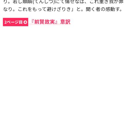
り。若し顛躓(てんしつ)にて傷せなば、これ重き我が罪
なり。これをもって避けざりき」と。聞く者の感動す。
『前賢故実』意訳
2ページ目