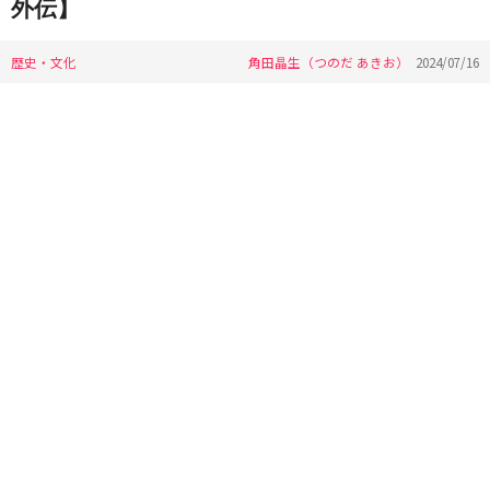
外伝】
歴史・文化
角田晶生（つのだ あきお）
2024/07/16