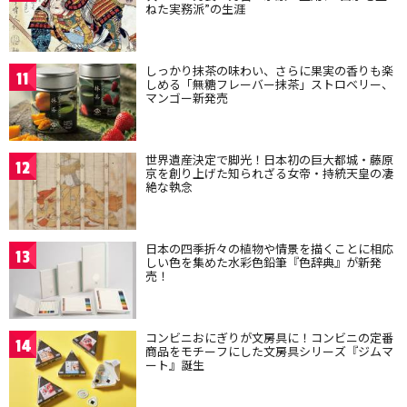
ねた実務派”の生涯
しっかり抹茶の味わい、さらに果実の香りも楽
11
しめる「無糖フレーバー抹茶」ストロベリー、
マンゴー新発売
世界遺産決定で脚光！日本初の巨大都城・藤原
12
京を創り上げた知られざる女帝・持統天皇の凄
絶な執念
日本の四季折々の植物や情景を描くことに相応
13
しい色を集めた水彩色鉛筆『色辞典』が新発
売！
コンビニおにぎりが文房具に！コンビニの定番
14
商品をモチーフにした文房具シリーズ『ジムマ
ート』誕生