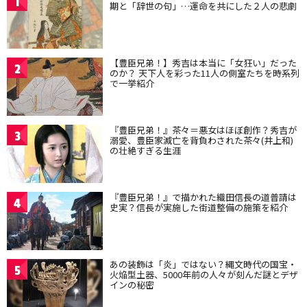
1
期と「辞世の句」…運命を共にした２人の悲劇
【豊臣兄弟！】秀吉は本当に「女狂い」だった
2
のか？ 天下人を彩った11人の側室たちを時系列
で一挙紹介
『豊臣兄弟！』茶々＝悪女はほぼ創作？秀吉が
3
溺愛、豊臣家滅亡を背負わされた茶々(井上和)
の壮絶すぎる生涯
『豊臣兄弟！』で描かれた織田信長の道普請は
4
史実？信長が実施した街道整備の施策を紹介
あの装飾は「炎」ではない？縄文時代の国宝・
5
火焔型土器、5000年前の人々が刻んだ謎とデザ
インの秘密