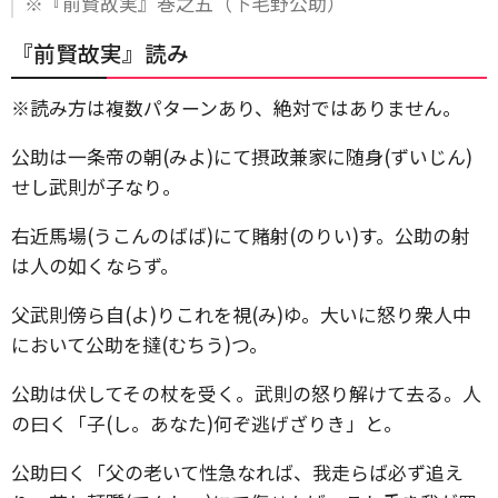
※『前賢故実』巻之五（下毛野公助）
『前賢故実』読み
※読み方は複数パターンあり、絶対ではありません。
公助は一条帝の朝(みよ)にて摂政兼家に随身(ずいじん)
せし武則が子なり。
右近馬場(うこんのばば)にて賭射(のりい)す。公助の射
は人の如くならず。
父武則傍ら自(よ)りこれを視(み)ゆ。大いに怒り衆人中
において公助を撻(むちう)つ。
公助は伏してその杖を受く。武則の怒り解けて去る。人
の曰く「子(し。あなた)何ぞ逃げざりき」と。
公助曰く「父の老いて性急なれば、我走らば必ず追え