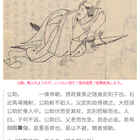
公助。転んだようだが、いったい何が？菊池容斎『前賢故実』より。
公助。 一條帝朝。摂政兼家之随身武則子也。右
近馬場賭射。公助射不如人。父武則自傍視之。大怒撻
公助於衆人中。公助伏而受其杖。武則怒解而去。人
曰。子何不逃。公助曰。父老而性急。我走必追。若有
顛躓■傷。是重吾罪也。是以不避。聞者感動。