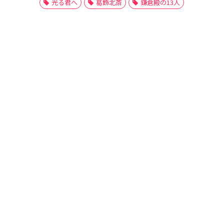
光る君へ
葛飾北斎
鎌倉殿の13人