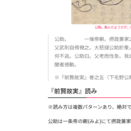
公助。転んだようだが、
公助。 一條帝朝。摂政兼家之
父武則自傍視之。大怒撻公助於衆
何不逃。公助曰。父老而性急。我
聞者感動。
※『前賢故実』巻之五（下毛野公
『前賢故実』読み
※読み方は複数パターンあり、絶対
公助は一条帝の朝(みよ)にて摂政兼家