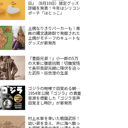
日』（8月10日）限定グッズ
詳細を発表！今年はシリコン
ポーチ「はとっこ」
土偶なりきりパーカーも！青
森の縄文遺跡群で発掘された
土偶がモチーフのキュートな
グッズが新発売
『豊臣兄弟！』小一郎の5万
の大軍に徹底抗戦！切腹覚悟
で長宗我部元親に降伏を迫っ
た武将・谷忠澄の生涯
ゴジラの咆哮で目覚める朝…
1954年公開『ゴジラ』の貴重
音源を搭載した「ゴジラ音声
目覚まし時計」が新発売
村上水軍を率いた戦国武将！
幼い弟を支え、共に海へ散っ
た得居通幸の波乱に満ちた生