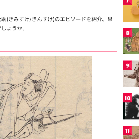
7
。
助(きみすけ/きんすけ)のエピソードを紹介。果
でしょうか。
8
9
10
11