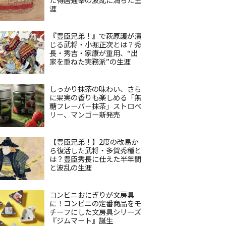
涯
『豊臣兄弟！』で萩原護が演
じる武将・小堀正次とは？秀
長・秀吉・家康が重用、“出
家を重ねた実務派”の生涯
しっかり抹茶の味わい、さら
に果実の香りも楽しめる「無
糖フレーバー抹茶」ストロベ
リー、マンゴー新発売
【豊臣兄弟！】2度の改易か
ら復活した武将・多賀秀種と
は？豊臣秀長に仕えた半年間
と波乱の生涯
コンビニおにぎりが文房具
に！コンビニの定番商品をモ
チーフにした文房具シリーズ
『ジムマート』誕生