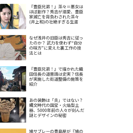
『豊臣兄弟！』茶々＝悪女は
ほぼ創作？秀吉が溺愛、豊臣
家滅亡を背負わされた茶々
(井上和)の壮絶すぎる生涯
なぜ浅井の旧臣は秀吉に従っ
たのか？ 武力を使わず“自分
の味方”に変えた裏工作の技
法とは
『豊臣兄弟！』で描かれた織
田信長の道普請は史実？信長
が実施した街道整備の施策を
紹介
あの装飾は「炎」ではない？
縄文時代の国宝・火焔型土
器、5000年前の人々が刻んだ
謎とデザインの秘密
鳩サブレーの豊島屋が『鳩の