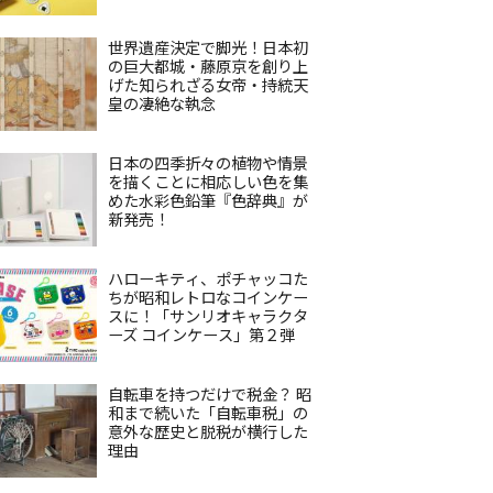
世界遺産決定で脚光！日本初
の巨大都城・藤原京を創り上
げた知られざる女帝・持統天
皇の凄絶な執念
日本の四季折々の植物や情景
を描くことに相応しい色を集
めた水彩色鉛筆『色辞典』が
新発売！
ハローキティ、ポチャッコた
ちが昭和レトロなコインケー
スに！「サンリオキャラクタ
ーズ コインケース」第２弾
自転車を持つだけで税金？ 昭
和まで続いた「自転車税」の
意外な歴史と脱税が横行した
理由