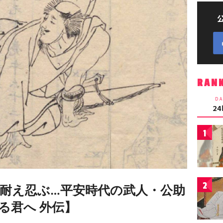
RAN
DA
2
1
2
耐え忍ぶ…平安時代の武人・公助
る君へ 外伝】