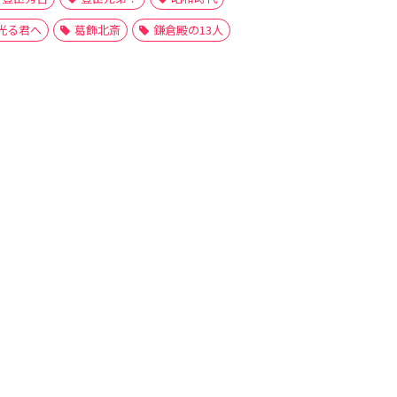
光る君へ
葛飾北斎
鎌倉殿の13人