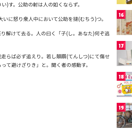
りい)す。公助の射は人の如くならず。
16
。大いに怒り衆人中において公助を撻(むちう)つ。
り解けて去る。人の曰く「子(し。あなた)何ぞ逃
17
走らば必ず追えり。若し顛躓(てんしつ)にて傷せ
もって避けざりき」と。聞く者の感動す。
18
19