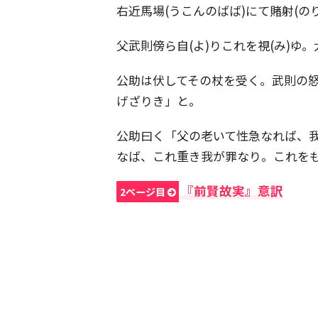
右近馬場(うこんのばば)にて賭射(の
父武則傍ら自(よ)りこれを視(み)ゆ
公助は伏してその杖を受く。武則の怒
げざりき」と。
公助曰く「父の老いて性急なれば、我
なば、これ重き我が罪なり。これを
『前賢故実』意訳
2ページ目