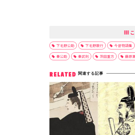
こ
下毛野公助
下毛野敦行
今昔物語集
秦公助
秦武則
茨田重方
藤原
関連する記事
RELATED