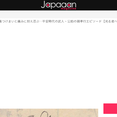
傷つけまいと痛みに耐え忍ぶ…平安時代の武人・公助の親孝行エピソード【光る君へ