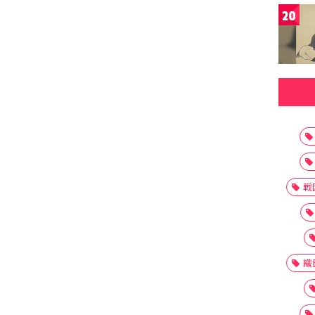
20
戦
織