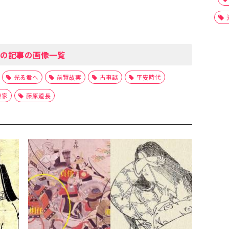
の記事の画像一覧
光る君へ
前賢故実
古事談
平安時代
兼家
藤原道長