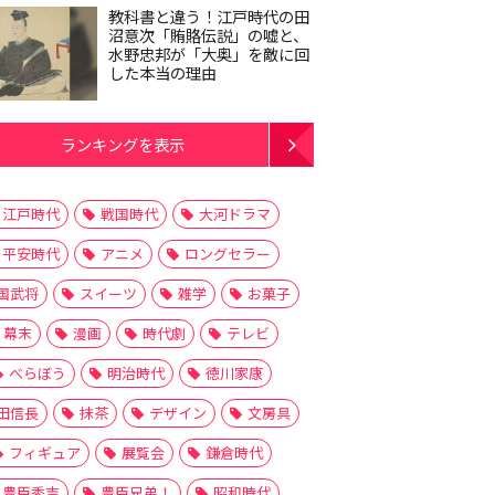
教科書と違う！江戸時代の田
沼意次「賄賂伝説」の嘘と、
水野忠邦が「大奥」を敵に回
した本当の理由
ランキングを表示
江戸時代
戦国時代
大河ドラマ
平安時代
アニメ
ロングセラー
国武将
スイーツ
雑学
お菓子
幕末
漫画
時代劇
テレビ
べらぼう
明治時代
徳川家康
田信長
抹茶
デザイン
文房具
フィギュア
展覧会
鎌倉時代
豊臣秀吉
豊臣兄弟！
昭和時代