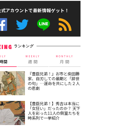
公式アカウントで最新情報ゲット！
ランキング
KING
ILY
WEEKLY
MONTHLY
4時間
週 間
月 間
『豊臣兄弟！』お市と柴田勝
家、自刃しての最期と「辞世
の句」…運命を共にした２人
の悲劇
【豊臣兄弟！】秀吉は本当に
「女狂い」だったのか？ 天下
人を彩った11人の側室たちを
時系列で一挙紹介