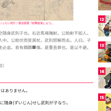
12
いったい何が？菊池容斎『前賢故実』より。
随身武則子也。右近馬場賭射。公助射不如人。
人中。公助伏而受其杖。武則怒解而去。人曰。子
13
走必追。若有顛躓■傷。是重吾罪也。是以不避。
助）
14
ではありません。
15
に随身(ずいじん)せし武則が子なり。