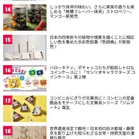
しっかり抹茶の味わい、さらに果実の香りも楽
14
しめる「無糖フレーバー抹茶」ストロベリー、
マンゴー新発売
日本の四季折々の植物や情景を描くことに相応
15
しい色を集めた水彩色鉛筆『色辞典』が新発
売！
ハローキティ、ポチャッコたちが昭和レトロな
16
コインケースに！「サンリオキャラクターズ コ
インケース」第２弾
コンビニおにぎりが文房具に！コンビニの定番
17
商品をモチーフにした文房具シリーズ『ジムマ
ート』誕生
世界遺産決定で脚光！日本初の巨大都城・藤原
18
京を創り上げた知られざる女帝・持統天皇の凄
絶な執念