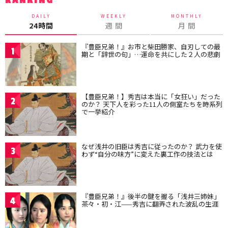
RANKING
DAILY
WEEKLY
MONTHLY
24時間
週 間
月 間
『豊臣兄弟！』お市と柴田勝家、自刃しての最
1
期と「辞世の句」…運命を共にした２人の悲劇
【豊臣兄弟！】秀吉は本当に「女狂い」だった
2
のか？ 天下人を彩った11人の側室たちを時系列
で一挙紹介
なぜ浅井の旧臣は秀吉に従ったのか？ 武力を使
3
わず“自分の味方”に変えた裏工作の技法とは
『豊臣兄弟！』後半の鍵を握る「浅井三姉妹」
4
茶々・初・江——秀吉に翻弄された波乱の生涯