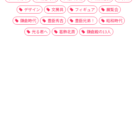
デザイン
文房具
フィギュア
展覧会
鎌倉時代
豊臣秀吉
豊臣兄弟！
昭和時代
光る君へ
葛飾北斎
鎌倉殿の13人