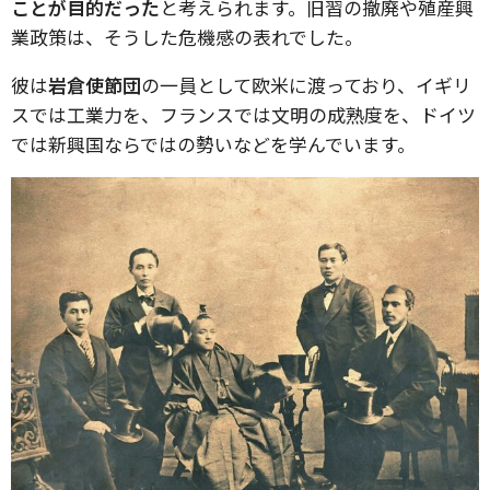
ことが目的だった
と考えられます。旧習の撤廃や殖産興
業政策は、そうした危機感の表れでした。
彼は
岩倉使節団
の一員として欧米に渡っており、イギリ
スでは工業力を、フランスでは文明の成熟度を、ドイツ
では新興国ならではの勢いなどを学んでいます。