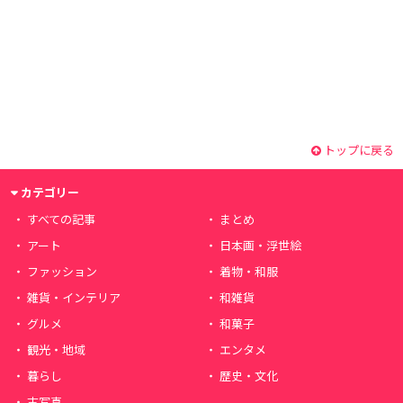
トップに戻る
カテゴリー
すべての記事
まとめ
アート
日本画・浮世絵
ファッション
着物・和服
雑貨・インテリア
和雑貨
グルメ
和菓子
観光・地域
エンタメ
暮らし
歴史・文化
古写真