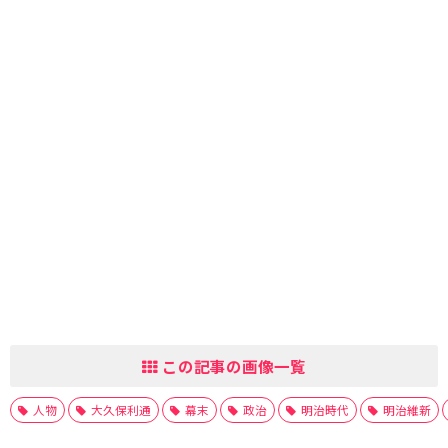
この記事の画像一覧
人物
大久保利通
幕末
政治
明治時代
明治維新