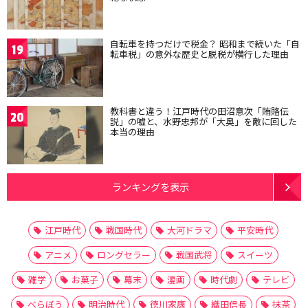
自転車を持つだけで税金？ 昭和まで続いた「自
19
転車税」の意外な歴史と脱税が横行した理由
教科書と違う！江戸時代の田沼意次「賄賂伝
20
説」の嘘と、水野忠邦が「大奥」を敵に回した
本当の理由
ランキングを表示
江戸時代
戦国時代
大河ドラマ
平安時代
アニメ
ロングセラー
戦国武将
スイーツ
雑学
お菓子
幕末
漫画
時代劇
テレビ
べらぼう
明治時代
徳川家康
織田信長
抹茶