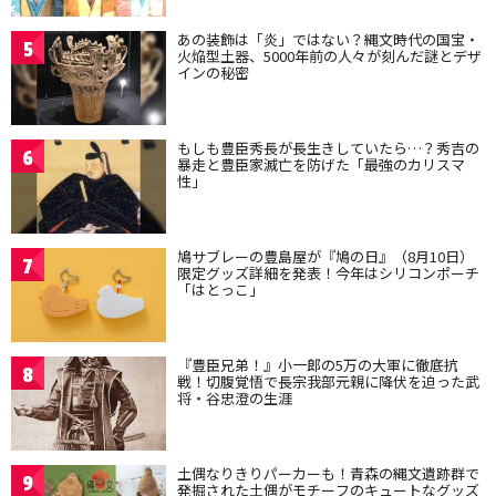
あの装飾は「炎」ではない？縄文時代の国宝・
5
火焔型土器、5000年前の人々が刻んだ謎とデザ
インの秘密
もしも豊臣秀長が長生きしていたら…？秀吉の
6
暴走と豊臣家滅亡を防げた「最強のカリスマ
性」
鳩サブレーの豊島屋が『鳩の日』（8月10日）
7
限定グッズ詳細を発表！今年はシリコンポーチ
「はとっこ」
『豊臣兄弟！』小一郎の5万の大軍に徹底抗
8
戦！切腹覚悟で長宗我部元親に降伏を迫った武
将・谷忠澄の生涯
土偶なりきりパーカーも！青森の縄文遺跡群で
9
発掘された土偶がモチーフのキュートなグッズ