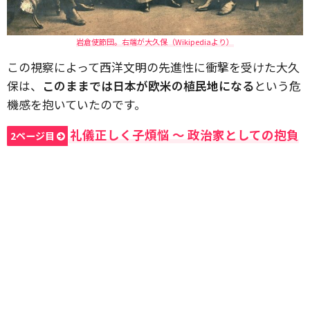
岩倉使節団。右端が大久保（Wikipediaより）
この視察によって西洋文明の先進性に衝撃を受けた大久
保は、
このままでは日本が欧米の植民地になる
という危
機感を抱いていたのです。
礼儀正しく子煩悩 〜 政治家としての抱負
2ページ目