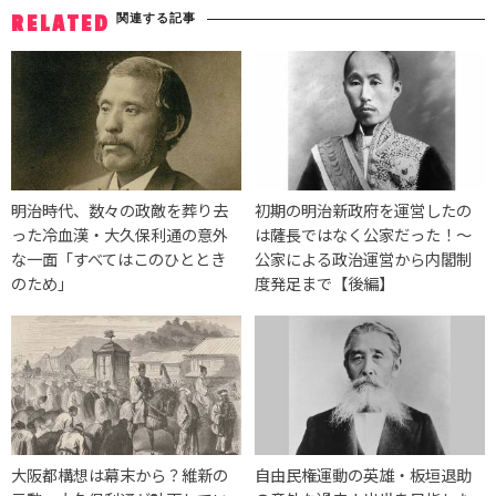
関連する記事
RELATED
明治時代、数々の政敵を葬り去
初期の明治新政府を運営したの
った冷血漢・大久保利通の意外
は薩長ではなく公家だった！～
な一面「すべてはこのひととき
公家による政治運営から内閣制
のため」
度発足まで【後編】
大阪都構想は幕末から？維新の
自由民権運動の英雄・板垣退助