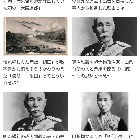
元勲・大久保利通が計画してい
の意外な過去！出世を目指した
た幻の「大阪遷都」
軍人から転身した理由とは
慣れ親しんだ用語「鎖国」が教
明治維新の超大物政治家・山県
科書から消えそう！かわりの言
有朋の人と業績を探る【中編】
葉「海禁」「限国」ってどうい
～その思想と信念～
う意味？
明治維新の超大物政治家・山県
伊藤博文よりも「初代宰相」に