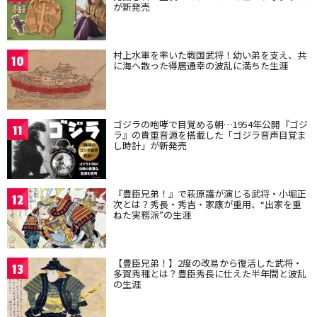
が新発売
村上水軍を率いた戦国武将！幼い弟を支え、共
10
に海へ散った得居通幸の波乱に満ちた生涯
ゴジラの咆哮で目覚める朝…1954年公開『ゴジ
11
ラ』の貴重音源を搭載した「ゴジラ音声目覚ま
し時計」が新発売
『豊臣兄弟！』で萩原護が演じる武将・小堀正
12
次とは？秀長・秀吉・家康が重用、“出家を重
ねた実務派”の生涯
【豊臣兄弟！】2度の改易から復活した武将・
13
多賀秀種とは？豊臣秀長に仕えた半年間と波乱
の生涯