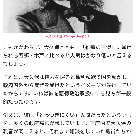
大久保利通（Wikipediaより）
にもかかわらず、大久保とともに「維新の三傑」に挙げ
られる西郷・木戸と比べると
人気はかなり低い
と言える
でしょう。
それは、大久保は権力を握ると
私利私欲で国を動かし、
政府内外から反発を受けた
というイメージが先行してい
たからです。いわば彼を
悪徳政治家
扱いする見方が一般
的だったのです。
例えば、彼は
「とっつきにくい」人間だった
という証言
を、多くの政府高官が残しています。官庁内で大久保の
靴音が聞こえると、それまで雑談をしていた職員たちが