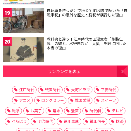
自転車を持つだけで税金？ 昭和まで続いた「自
19
転車税」の意外な歴史と脱税が横行した理由
教科書と違う！江戸時代の田沼意次「賄賂伝
20
説」の嘘と、水野忠邦が「大奥」を敵に回した
本当の理由
ランキングを表示
江戸時代
戦国時代
大河ドラマ
平安時代
アニメ
ロングセラー
戦国武将
スイーツ
雑学
お菓子
幕末
漫画
時代劇
テレビ
べらぼう
明治時代
徳川家康
織田信長
抹茶