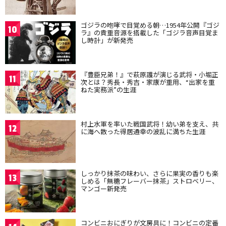
ゴジラの咆哮で目覚める朝…1954年公開『ゴジ
10
ラ』の貴重音源を搭載した「ゴジラ音声目覚ま
し時計」が新発売
『豊臣兄弟！』で萩原護が演じる武将・小堀正
11
次とは？秀長・秀吉・家康が重用、“出家を重
ねた実務派”の生涯
村上水軍を率いた戦国武将！幼い弟を支え、共
12
に海へ散った得居通幸の波乱に満ちた生涯
しっかり抹茶の味わい、さらに果実の香りも楽
13
しめる「無糖フレーバー抹茶」ストロベリー、
マンゴー新発売
コンビニおにぎりが文房具に！コンビニの定番