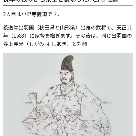
2人目は
小野寺義道
です。
義道は出羽国（秋田県と山形県）出身の武将で、天正11
年（1583）に家督を継ぎます。その後は、同じ出羽国の
最上義光（もがみ-よしあき）と対峙。