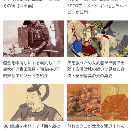
その後【西軍編】
3DCGアニメーション化したムー
ビーが公開！
借金を帳消しにする漢気も！お
夫を救うため女武者が単騎で出
金大好き戦国武将・岡左内の守
陣！安濃津城の戦いで見せた女
銭奴なエピソードを紹介
傑・富田信高の妻の勇姿
徳川家康を挑発！？「関ヶ原の
無数のタコが敵兵を撃退！なん