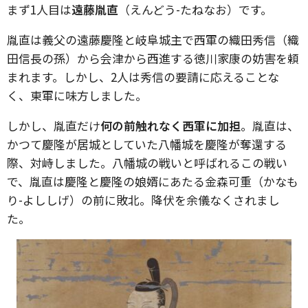
まず1人目は
遠藤胤直
（えんどう-たねなお）です。
胤直は義父の遠藤慶隆と岐阜城主で西軍の織田秀信（織
田信長の孫）から会津から西進する徳川家康の妨害を頼
まれます。しかし、2人は秀信の要請に応えることな
く、東軍に味方しました。
しかし、胤直だけ
何の前触れなく西軍に加担
。胤直は、
かつて慶隆が居城としていた八幡城を慶隆が奪還する
際、対峙しました。八幡城の戦いと呼ばれるこの戦い
で、胤直は慶隆と慶隆の娘婿にあたる金森可重（かなも
り-よししげ）の前に敗北。降伏を余儀なくされまし
た。