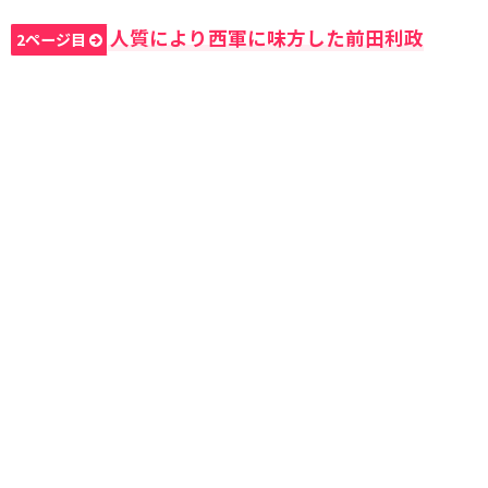
人質により西軍に味方した前田利政
2ページ目