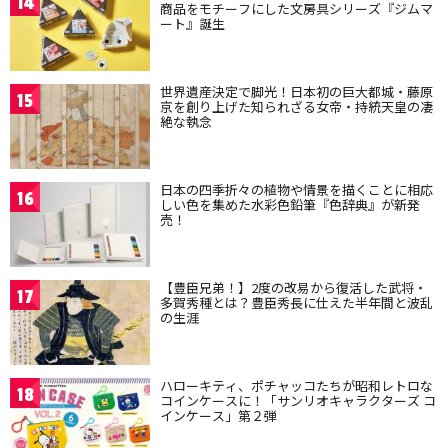
14
商品をモチーフにした文房具シリーズ『ジムマ
ート』誕生
世界遺産決定で脚光！日本初の巨大都城・藤原
15
京を創り上げた知られざる女帝・持統天皇の凄
絶な執念
日本の四季折々の植物や情景を描くことに相応
16
しい色を集めた水彩色鉛筆『色辞典』が新発
売！
【豊臣兄弟！】2度の改易から復活した武将・
17
多賀秀種とは？豊臣秀長に仕えた半年間と波乱
の生涯
ハローキティ、ポチャッコたちが昭和レトロな
18
コインケースに！「サンリオキャラクターズ コ
インケース」第２弾