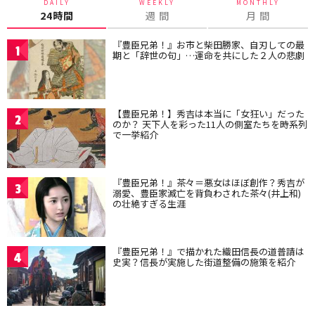
DAILY
WEEKLY
MONTHLY
24時間
週 間
月 間
『豊臣兄弟！』お市と柴田勝家、自刃しての最
1
期と「辞世の句」…運命を共にした２人の悲劇
【豊臣兄弟！】秀吉は本当に「女狂い」だった
2
のか？ 天下人を彩った11人の側室たちを時系列
で一挙紹介
『豊臣兄弟！』茶々＝悪女はほぼ創作？秀吉が
3
溺愛、豊臣家滅亡を背負わされた茶々(井上和)
の壮絶すぎる生涯
『豊臣兄弟！』で描かれた織田信長の道普請は
4
史実？信長が実施した街道整備の施策を紹介