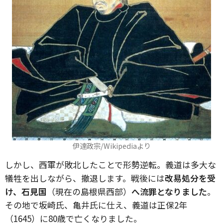
伊達政宗/Wikipediaより
しかし、西軍が敗北したことで形勢逆転。義道は多大な
犠牲を出しながら、撤退します。戦後には
改易処分を受
け、石見国
（現在の島根県西部）
へ流罪となりました
。
その地で坂崎氏、亀井氏に仕え、義道は正保2年
（1645）に80歳で亡くなりました。