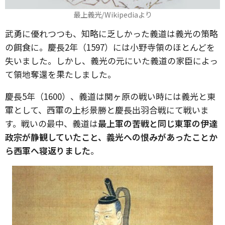
最上義光/Wikipediaより
武勇に優れつつも、知略に乏しかった義道は義光の策略
の餌食に。慶長2年（1597）には小野寺領のほとんどを
失いました。しかし、義光の元にいた義道の家臣によっ
て領地奪還を果たしました。
慶長5年（1600）、義道は関ヶ原の戦い時には義光と東
軍として、西軍の上杉景勝と慶長出羽合戦にて戦いま
す。戦いの最中、義道は
最上軍の苦戦と同じ東軍の伊達
政宗が静観していたこと、義光への恨みがあったことか
ら西軍へ寝返りました
。