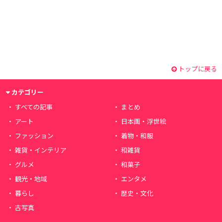
トップに戻る
カテゴリー
すべての記事
まとめ
アート
日本画・浮世絵
ファッション
着物・和服
雑貨・インテリア
和雑貨
グルメ
和菓子
観光・地域
エンタメ
暮らし
歴史・文化
古写真