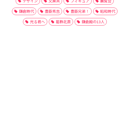
デザイン
文房具
フィギュア
展覧会
鎌倉時代
豊臣秀吉
豊臣兄弟！
昭和時代
光る君へ
葛飾北斎
鎌倉殿の13人