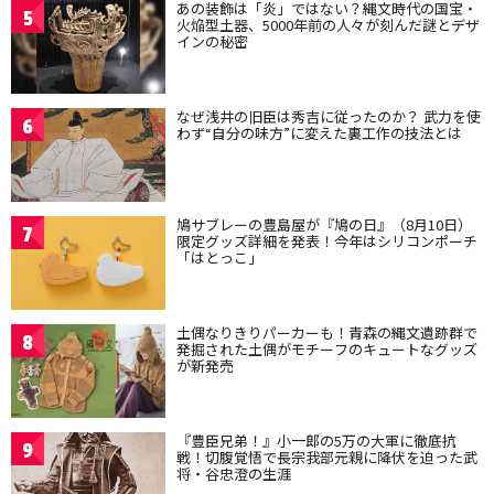
あの装飾は「炎」ではない？縄文時代の国宝・
5
火焔型土器、5000年前の人々が刻んだ謎とデザ
インの秘密
なぜ浅井の旧臣は秀吉に従ったのか？ 武力を使
6
わず“自分の味方”に変えた裏工作の技法とは
鳩サブレーの豊島屋が『鳩の日』（8月10日）
7
限定グッズ詳細を発表！今年はシリコンポーチ
「はとっこ」
土偶なりきりパーカーも！青森の縄文遺跡群で
8
発掘された土偶がモチーフのキュートなグッズ
が新発売
『豊臣兄弟！』小一郎の5万の大軍に徹底抗
9
戦！切腹覚悟で長宗我部元親に降伏を迫った武
将・谷忠澄の生涯