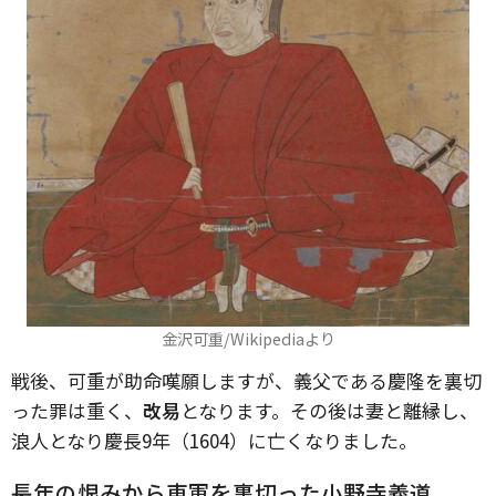
金沢可重/Wikipediaより
戦後、可重が助命嘆願しますが、義父である慶隆を裏切
った罪は重く、
改易
となります。その後は妻と離縁し、
浪人となり慶長9年（1604）に亡くなりました。
長年の恨みから東軍を裏切った小野寺義道