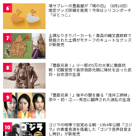
鳩サブレーの豊島屋が『鳩の日』（8月10日）
6
限定グッズ詳細を発表！今年はシリコンポーチ
「はとっこ」
土偶なりきりパーカーも！青森の縄文遺跡群で
7
発掘された土偶がモチーフのキュートなグッズ
が新発売
『豊臣兄弟！』小一郎の5万の大軍に徹底抗
8
戦！切腹覚悟で長宗我部元親に降伏を迫った武
将・谷忠澄の生涯
『豊臣兄弟！』後半の鍵を握る「浅井三姉妹」
9
茶々・初・江——秀吉に翻弄された波乱の生涯
ゴジラの咆哮で目覚める朝…1954年公開『ゴジ
10
ラ』の貴重音源を搭載した「ゴジラ音声目覚ま
し時計」が新発売