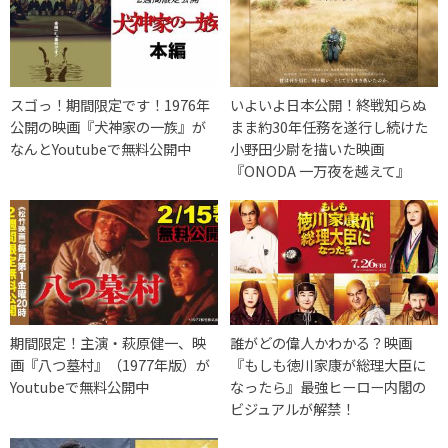
スゴっ！期間限定です！1976年
いよいよ日本公開！終戦知らぬ
公開の映画『犬神家の一族』が
まま約30年任務を遂行し続けた
なんとYoutubeで無料公開中
小野田少尉を描いた映画
『ONODA 一万夜を越えて』
期間限定！主演・萩原健一、映
誰がどの偉人かわかる？映画
画『八つ墓村』（1977年版）が
『もしも徳川家康が総理大臣に
Youtubeで無料公開中
なったら』最強ヒーロー内閣の
ビジュアルが解禁！