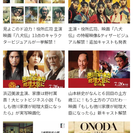
見よこのド迫力！役所広司 主演
主演・役所広司、映画『八犬
映画『八犬伝』13点のキャラク
伝』の特報映像&ティザービジュ
タービジュアルが一挙解禁！
アル解禁！追加キャストも発表
浜辺美波主演、家康は野村萬
山本耕史がなんと６回目の土方
斎！大ヒットビジネス小説『も
歳三に！もう土方のプロだわ…
しも徳川家康が総理大臣になっ
映画『もしも徳川家康が総理大
たら』が実写映画化
臣になったら』新キャスト解禁