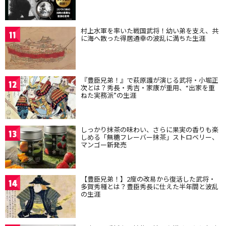
村上水軍を率いた戦国武将！幼い弟を支え、共
11
に海へ散った得居通幸の波乱に満ちた生涯
『豊臣兄弟！』で萩原護が演じる武将・小堀正
12
次とは？秀長・秀吉・家康が重用、“出家を重
ねた実務派”の生涯
しっかり抹茶の味わい、さらに果実の香りも楽
13
しめる「無糖フレーバー抹茶」ストロベリー、
マンゴー新発売
【豊臣兄弟！】2度の改易から復活した武将・
14
多賀秀種とは？豊臣秀長に仕えた半年間と波乱
の生涯