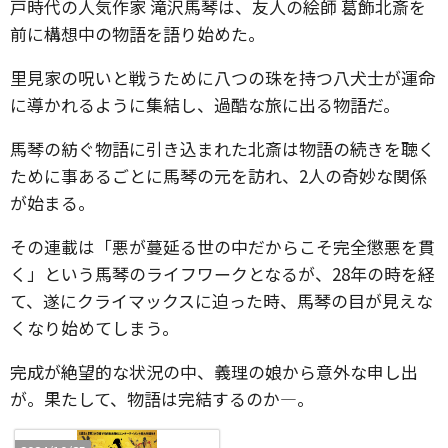
戸時代の人気作家 滝沢馬琴は、友人の絵師 葛飾北斎を
前に構想中の物語を語り始めた。
里見家の呪いと戦うために八つの珠を持つ八犬士が運命
に導かれるように集結し、過酷な旅に出る物語だ。
馬琴の紡ぐ物語に引き込まれた北斎は物語の続きを聴く
ために事あるごとに馬琴の元を訪れ、2人の奇妙な関係
が始まる。
その連載は「悪が蔓延る世の中だからこそ完全懲悪を貫
く」という馬琴のライフワークとなるが、28年の時を経
て、遂にクライマックスに迫った時、馬琴の目が見えな
くなり始めてしまう。
完成が絶望的な状況の中、義理の娘から意外な申し出
が。果たして、物語は完結するのか―。