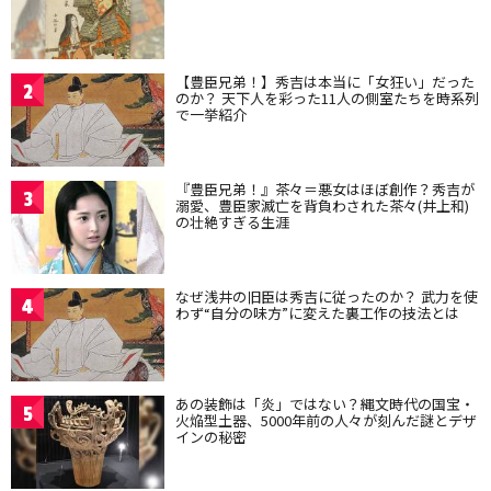
【豊臣兄弟！】秀吉は本当に「女狂い」だった
2
のか？ 天下人を彩った11人の側室たちを時系列
で一挙紹介
『豊臣兄弟！』茶々＝悪女はほぼ創作？秀吉が
3
溺愛、豊臣家滅亡を背負わされた茶々(井上和)
の壮絶すぎる生涯
なぜ浅井の旧臣は秀吉に従ったのか？ 武力を使
4
わず“自分の味方”に変えた裏工作の技法とは
あの装飾は「炎」ではない？縄文時代の国宝・
5
火焔型土器、5000年前の人々が刻んだ謎とデザ
インの秘密