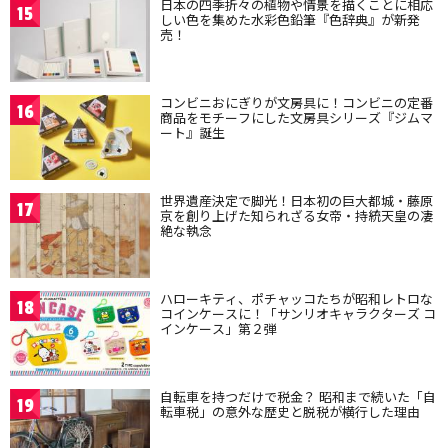
日本の四季折々の植物や情景を描くことに相応
15
しい色を集めた水彩色鉛筆『色辞典』が新発
売！
コンビニおにぎりが文房具に！コンビニの定番
16
商品をモチーフにした文房具シリーズ『ジムマ
ート』誕生
世界遺産決定で脚光！日本初の巨大都城・藤原
17
京を創り上げた知られざる女帝・持統天皇の凄
絶な執念
ハローキティ、ポチャッコたちが昭和レトロな
18
コインケースに！「サンリオキャラクターズ コ
インケース」第２弾
自転車を持つだけで税金？ 昭和まで続いた「自
19
転車税」の意外な歴史と脱税が横行した理由