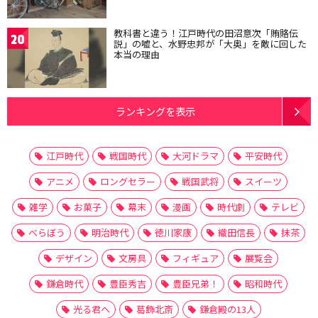
教科書と違う！江戸時代の田沼意次「賄賂伝
20
説」の嘘と、水野忠邦が「大奥」を敵に回した
本当の理由
ランキングを表示
江戸時代
戦国時代
大河ドラマ
平安時代
アニメ
ロングセラー
戦国武将
スイーツ
雑学
お菓子
幕末
漫画
時代劇
テレビ
べらぼう
明治時代
徳川家康
織田信長
抹茶
デザイン
文房具
フィギュア
展覧会
鎌倉時代
豊臣秀吉
豊臣兄弟！
昭和時代
光る君へ
葛飾北斎
鎌倉殿の13人