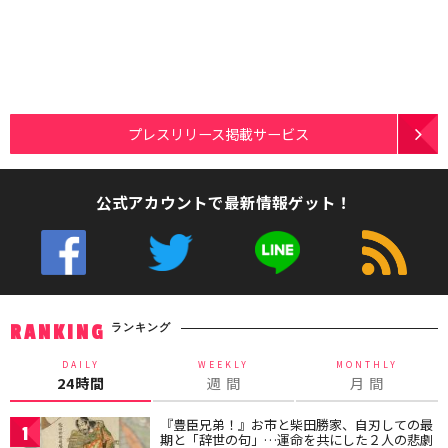
プレスリリース掲載サービス
公式アカウントで最新情報ゲット！
ランキング
RANKING
DAILY
WEEKLY
MONTHLY
24時間
週 間
月 間
『豊臣兄弟！』お市と柴田勝家、自刃しての最
1
期と「辞世の句」…運命を共にした２人の悲劇