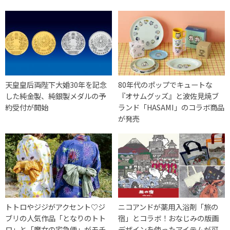
天皇皇后両陛下大婚30年を記念
80年代のポップでキュートな
した純金製、純銀製メダルの予
『オサムグッズ』と波佐見焼ブ
約受付が開始
ランド「HASAMI」のコラボ商品
が発売
トトロやジジがアクセント♡ジ
ニコアンドが薬用入浴剤「旅の
ブリの人気作品「となりのトト
宿」とコラボ！おなじみの版画
ロ」と「魔女の宅急便」がモチ
デザインを使ったアイテムが可