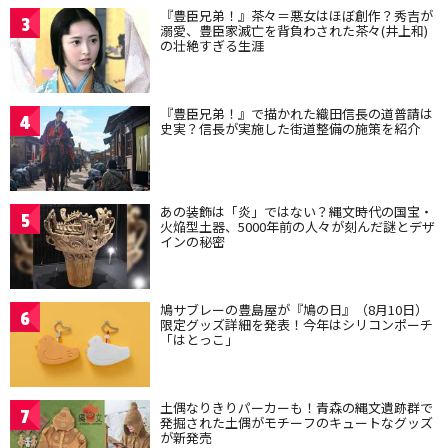
『豊臣兄弟！』茶々＝悪女はほぼ創作？秀吉が
3
溺愛、豊臣家滅亡を背負わされた茶々(井上和)
の壮絶すぎる生涯
『豊臣兄弟！』で描かれた織田信長の道普請は
4
史実？信長が実施した街道整備の施策を紹介
あの装飾は「炎」ではない？縄文時代の国宝・
5
火焔型土器、5000年前の人々が刻んだ謎とデザ
インの秘密
鳩サブレーの豊島屋が『鳩の日』（8月10日）
6
限定グッズ詳細を発表！今年はシリコンポーチ
「はとっこ」
土偶なりきりパーカーも！青森の縄文遺跡群で
7
発掘された土偶がモチーフのキュートなグッズ
が新発売