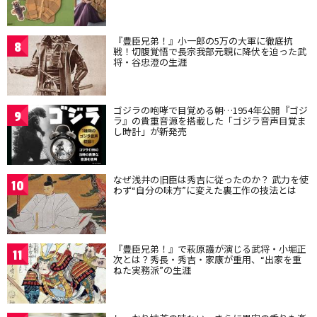
『豊臣兄弟！』小一郎の5万の大軍に徹底抗
8
戦！切腹覚悟で長宗我部元親に降伏を迫った武
将・谷忠澄の生涯
ゴジラの咆哮で目覚める朝…1954年公開『ゴジ
9
ラ』の貴重音源を搭載した「ゴジラ音声目覚ま
し時計」が新発売
なぜ浅井の旧臣は秀吉に従ったのか？ 武力を使
10
わず“自分の味方”に変えた裏工作の技法とは
『豊臣兄弟！』で萩原護が演じる武将・小堀正
11
次とは？秀長・秀吉・家康が重用、“出家を重
ねた実務派”の生涯