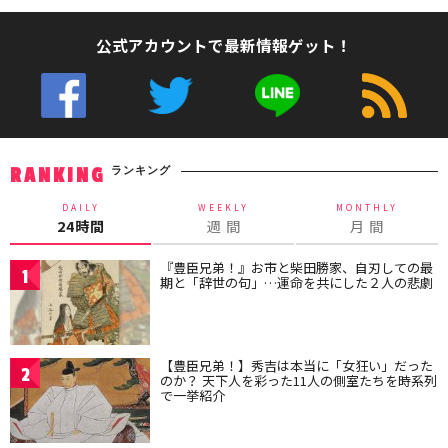
公式アカウントで最新情報ゲット！
ランキング
RANKING
DAILY
WEEKLY
MONTHLY
24時間
週 間
月 間
『豊臣兄弟！』お市と柴田勝家、自刃しての最
1
期と「辞世の句」…運命を共にした２人の悲劇
【豊臣兄弟！】秀吉は本当に「女狂い」だった
2
のか？ 天下人を彩った11人の側室たちを時系列
で一挙紹介