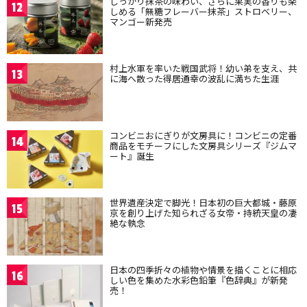
しっかり抹茶の味わい、さらに果実の香りも楽
12
しめる「無糖フレーバー抹茶」ストロベリー、
マンゴー新発売
村上水軍を率いた戦国武将！幼い弟を支え、共
13
に海へ散った得居通幸の波乱に満ちた生涯
コンビニおにぎりが文房具に！コンビニの定番
14
商品をモチーフにした文房具シリーズ『ジムマ
ート』誕生
世界遺産決定で脚光！日本初の巨大都城・藤原
15
京を創り上げた知られざる女帝・持統天皇の凄
絶な執念
日本の四季折々の植物や情景を描くことに相応
16
しい色を集めた水彩色鉛筆『色辞典』が新発
売！