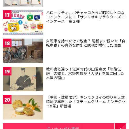
ハローキティ、ポチャッコたちが昭和レトロな
17
コインケースに！「サンリオキャラクターズ コ
インケース」第２弾
自転車を持つだけで税金？ 昭和まで続いた「自
18
転車税」の意外な歴史と脱税が横行した理由
教科書と違う！江戸時代の田沼意次「賄賂伝
19
説」の嘘と、水野忠邦が「大奥」を敵に回した
本当の理由
【季節・数量限定】キンモクセイの香りを天然
20
精油で再現した「スチームクリーム キンモクセ
イ&茶」新登場
ランキングを表示