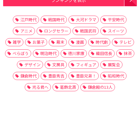
江戸時代
戦国時代
大河ドラマ
平安時代
アニメ
ロングセラー
戦国武将
スイーツ
雑学
お菓子
幕末
漫画
時代劇
テレビ
べらぼう
明治時代
徳川家康
織田信長
抹茶
デザイン
文房具
フィギュア
展覧会
鎌倉時代
豊臣秀吉
豊臣兄弟！
昭和時代
光る君へ
葛飾北斎
鎌倉殿の13人