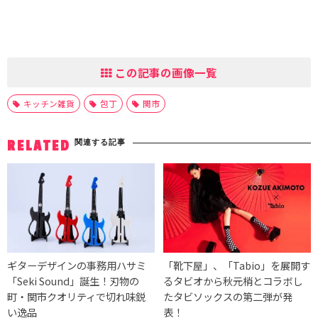
この記事の画像一覧
キッチン雑貨
包丁
関市
関連する記事
RELATED
ギターデザインの事務用ハサミ
「靴下屋」、「Tabio」を展開す
「Seki Sound」誕生！刃物の
るタビオから秋元梢とコラボし
町・関市クオリティで切れ味鋭
たタビソックスの第二弾が発
い逸品
表！