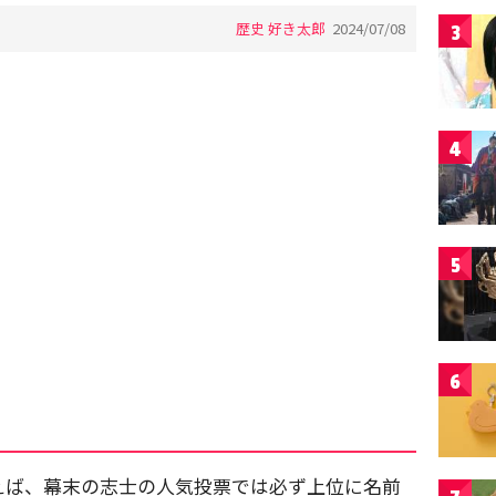
歴史 好き太郎
2024/07/08
3
4
5
6
えば、幕末の志士の人気投票では必ず上位に名前