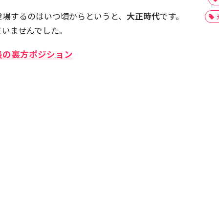
登場するのはいつ頃からというと、
大正時代
です。
ていませんでした。
長の裏方ポジション