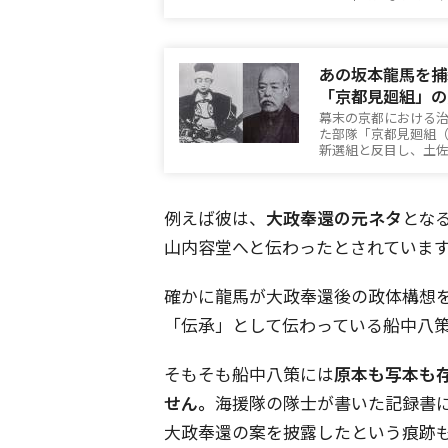
あの坂本龍馬を捕
「京都見廻組」の
幕末の京都における
た部隊「京都見廻組
新選組と反目し、土
例えば彼は、
大政奉還の元ネタ
とな
山内容堂へと伝わったとされていま
確かに龍馬が大政奉還後の政体構想
「伝承」として伝わっている船中八
そもそも船中八策には
原本も写本も
せん。
海援隊の隊士が書いた記録書
大政奉還の案を披露したという痕跡