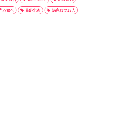
光る君へ
葛飾北斎
鎌倉殿の13人