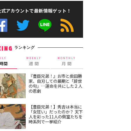
公式アカウントで最新情報ゲット！
ランキング
KING
ILY
WEEKLY
MONTHLY
4時間
週 間
月 間
『豊臣兄弟！』お市と柴田勝
家、自刃しての最期と「辞世
の句」…運命を共にした２人
の悲劇
【豊臣兄弟！】秀吉は本当に
「女狂い」だったのか？ 天下
人を彩った11人の側室たちを
時系列で一挙紹介