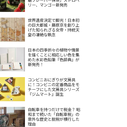
リー、マンゴー新発売
世界遺産決定で脚光！日本初
の巨大都城・藤原京を創り上
げた知られざる女帝・持統天
皇の凄絶な執念
日本の四季折々の植物や情景
を描くことに相応しい色を集
めた水彩色鉛筆『色辞典』が
新発売！
コンビニおにぎりが文房具
に！コンビニの定番商品をモ
チーフにした文房具シリーズ
『ジムマート』誕生
自転車を持つだけで税金？ 昭
和まで続いた「自転車税」の
意外な歴史と脱税が横行した
理由