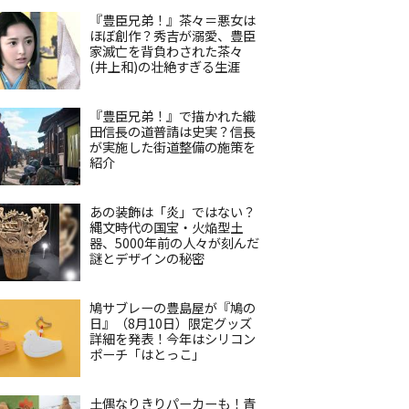
『豊臣兄弟！』茶々＝悪女は
ほぼ創作？秀吉が溺愛、豊臣
家滅亡を背負わされた茶々
(井上和)の壮絶すぎる生涯
『豊臣兄弟！』で描かれた織
田信長の道普請は史実？信長
が実施した街道整備の施策を
紹介
あの装飾は「炎」ではない？
縄文時代の国宝・火焔型土
器、5000年前の人々が刻んだ
謎とデザインの秘密
鳩サブレーの豊島屋が『鳩の
日』（8月10日）限定グッズ
詳細を発表！今年はシリコン
ポーチ「はとっこ」
土偶なりきりパーカーも！青