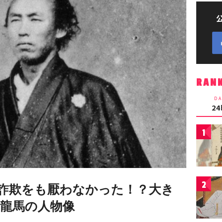
RAN
DA
2
1
2
詐欺をも厭わなかった！？大き
龍馬の人物像