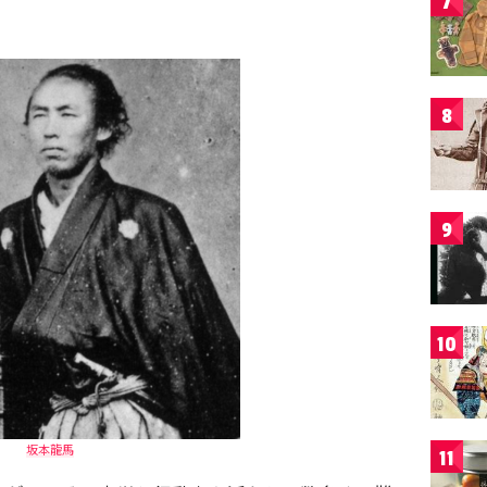
7
8
9
10
坂本龍馬
11