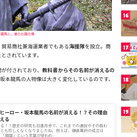
16
本龍馬と、妻のお龍の像
、貿易商社兼海運業者でもある
海援隊
を設立。商
17
たとされています。
問が付されており、
教科書からその名前が消えるの
坂本龍馬の人物像は大きく変化しているのです。
18
19
ヒーロー・坂本龍馬の名前が消える！？その理由
える
える！？歴史の研究も日進月歩で、これまでの通説やその扱わ
ことも珍しくなくなりましたね。例えば、鎌倉幕府の成立は
か、「鎖国」という言葉が使われ…