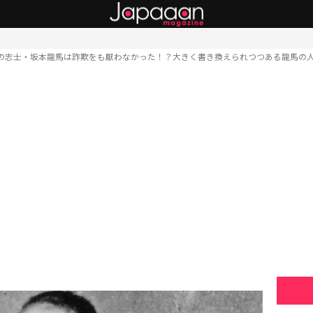
の志士・坂本龍馬は詐欺をも厭わなかった！？大きく書き換えられつつある龍馬の