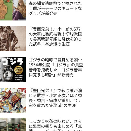
森の縄文遺跡群で発掘された
土偶がモチーフのキュートな
グッズが新発売
『豊臣兄弟！』小一郎の5万
の大軍に徹底抗戦！切腹覚悟
で長宗我部元親に降伏を迫っ
た武将・谷忠澄の生涯
ゴジラの咆哮で目覚める朝…
1954年公開『ゴジラ』の貴重
音源を搭載した「ゴジラ音声
目覚まし時計」が新発売
『豊臣兄弟！』で萩原護が演
じる武将・小堀正次とは？秀
長・秀吉・家康が重用、“出
家を重ねた実務派”の生涯
しっかり抹茶の味わい、さら
に果実の香りも楽しめる「無
糖フレーバー抹茶」ストロベ