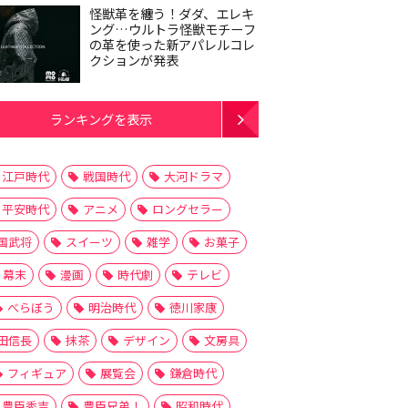
怪獣革を纏う！ダダ、エレキ
ング…ウルトラ怪獣モチーフ
の革を使った新アパレルコレ
クションが発表
ランキングを表示
江戸時代
戦国時代
大河ドラマ
平安時代
アニメ
ロングセラー
国武将
スイーツ
雑学
お菓子
幕末
漫画
時代劇
テレビ
べらぼう
明治時代
徳川家康
田信長
抹茶
デザイン
文房具
フィギュア
展覧会
鎌倉時代
豊臣秀吉
豊臣兄弟！
昭和時代