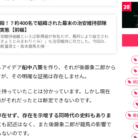
20
殺！？約400名で組織された幕末の治安維持部隊
実態【前編】
治安維持組織といえば新撰組が有名だが、幕府により設立され
（きょうとみまわりぐみ）」も治安維持に尽力した。今回は、
佐脱藩浪士・坂本龍馬を捕…
るアイデア
船中八策
を作り、それが後藤象二郎から
すが、その明確な証拠は存在しません。
戦
を持っていたことは分かっています。しかし現在
策がそれだったとは断定できないのです。
存在せず、存在を示唆する同時代の史料もありま
織
にも記述はなく、また後藤象二郎が龍馬の影響で
もないのです。