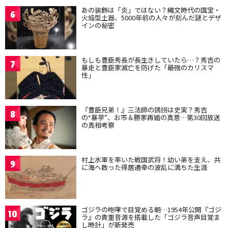
あの装飾は「炎」ではない？縄文時代の国宝・
6
火焔型土器、5000年前の人々が刻んだ謎とデザ
インの秘密
もしも豊臣秀長が長生きしていたら…？秀吉の
7
暴走と豊臣家滅亡を防げた「最強のカリスマ
性」
『豊臣兄弟！』三法師の誘拐は史実？秀吉
8
の“暴挙”、お市＆勝家再婚の真意…第30回放送
の真相考察
村上水軍を率いた戦国武将！幼い弟を支え、共
9
に海へ散った得居通幸の波乱に満ちた生涯
ゴジラの咆哮で目覚める朝…1954年公開『ゴジ
10
ラ』の貴重音源を搭載した「ゴジラ音声目覚ま
し時計」が新発売