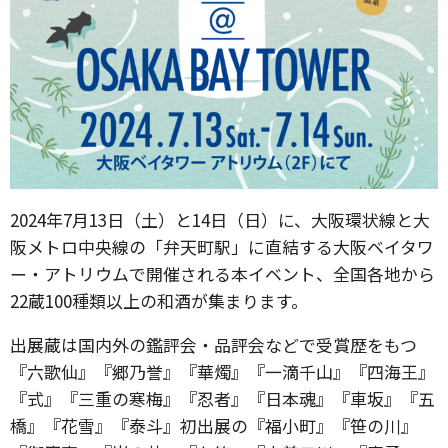
2024年7月13日（土）と14日（日）に、大阪環状線と大
阪メトロ中央線の「弁天町駅」に直結する大阪ベイタワ
ー・アトリウムで開催される本イベント、全国各地から
22蔵100種類以上の和酒が集まります。
出展蔵は国内外の鑑評会・品評会などで受賞歴をもつ
『六歌仙』『郷乃誉』『華燭』『一滴千山』『四海王』
『式』『三重の寒梅』『忍者』『日本魂』『車坂』『五
橋』『花雪』『泰斗』初出展の『福小町』『笹の川』