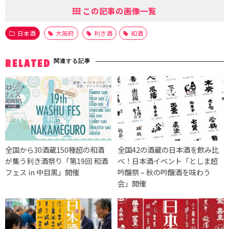
この記事の画像一覧
日本酒
大阪府
利き酒
和酒
関連する記事
RELATED
全国から30酒蔵150種超の和酒
全国42の酒蔵の日本酒を飲み比
が集う利き酒祭り「第19回 和酒
べ！日本酒イベント「としま超
フェス in 中目黒」開催
吟醸祭 – 秋の吟醸酒を味わう
会」開催