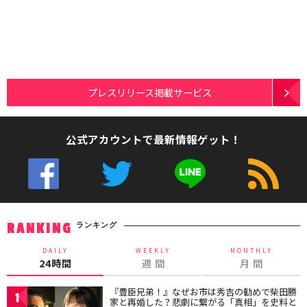
プレスリリース掲載サービス
公式アカウントで最新情報ゲット！
ランキング
RANKING
DAILY
WEEKLY
MONTHLY
24時間
週 間
月 間
『豊臣兄弟！』なぜお市は秀吉の勧めで柴田勝
1
家と再婚した？悲劇に繋がる「真相」を史料と