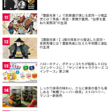
『豊臣兄弟！』で萩原護が演じる武将・小堀正
11
次とは？秀長・秀吉・家康が重用、“出家を重
ねた実務派”の生涯
【豊臣兄弟！】2度の改易から復活した武将・
12
多賀秀種とは？豊臣秀長に仕えた半年間と波乱
の生涯
ハローキティ、ポチャッコたちが昭和レトロな
13
コインケースに！「サンリオキャラクターズ コ
インケース」第２弾
しっかり抹茶の味わい、さらに果実の香りも楽
14
しめる「無糖フレーバー抹茶」ストロベリー、
マンゴー新発売