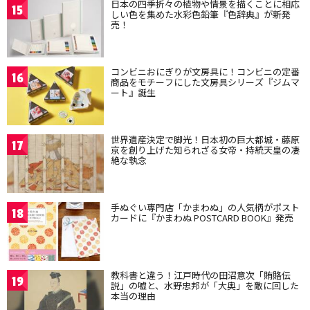
日本の四季折々の植物や情景を描くことに相応
15
しい色を集めた水彩色鉛筆『色辞典』が新発
売！
コンビニおにぎりが文房具に！コンビニの定番
16
商品をモチーフにした文房具シリーズ『ジムマ
ート』誕生
世界遺産決定で脚光！日本初の巨大都城・藤原
17
京を創り上げた知られざる女帝・持統天皇の凄
絶な執念
手ぬぐい専門店「かまわぬ」の人気柄がポスト
18
カードに『かまわぬ POSTCARD BOOK』発売
教科書と違う！江戸時代の田沼意次「賄賂伝
19
説」の嘘と、水野忠邦が「大奥」を敵に回した
本当の理由