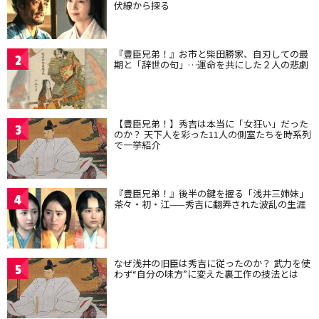
伏線から探る
『豊臣兄弟！』お市と柴田勝家、自刃しての最
2
期と「辞世の句」…運命を共にした２人の悲劇
【豊臣兄弟！】秀吉は本当に「女狂い」だった
3
のか？ 天下人を彩った11人の側室たちを時系列
で一挙紹介
『豊臣兄弟！』後半の鍵を握る「浅井三姉妹」
4
茶々・初・江——秀吉に翻弄された波乱の生涯
なぜ浅井の旧臣は秀吉に従ったのか？ 武力を使
5
わず“自分の味方”に変えた裏工作の技法とは