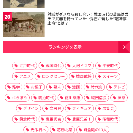
対話がダメなら殺し合い！戦国時代の農民はガ
20
チで武器を持っていた…秀吉が発した“喧嘩停
止令”とは？
ランキングを表示
江戸時代
戦国時代
大河ドラマ
平安時代
アニメ
ロングセラー
戦国武将
スイーツ
雑学
お菓子
幕末
漫画
時代劇
テレビ
べらぼう
明治時代
徳川家康
織田信長
抹茶
デザイン
文房具
フィギュア
展覧会
鎌倉時代
豊臣秀吉
豊臣兄弟！
昭和時代
光る君へ
葛飾北斎
鎌倉殿の13人