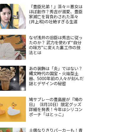
『豊臣兄弟！』茶々＝悪女は
ほぼ創作？秀吉が溺愛、豊臣
家滅亡を背負わされた茶々
(井上和)の壮絶すぎる生涯
なぜ浅井の旧臣は秀吉に従っ
たのか？ 武力を使わず“自分
の味方”に変えた裏工作の技
法とは
あの装飾は「炎」ではない？
縄文時代の国宝・火焔型土
器、5000年前の人々が刻んだ
謎とデザインの秘密
鳩サブレーの豊島屋が『鳩の
日』（8月10日）限定グッズ
詳細を発表！今年はシリコン
ポーチ「はとっこ」
土偶なりきりパーカーも！青