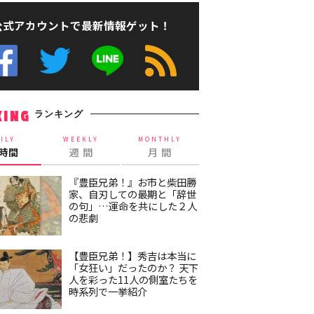
公式アカウントで最新情報ゲット！
ランキング
KING
ILY
WEEKLY
MONTHLY
4時間
週 間
月 間
『豊臣兄弟！』お市と柴田勝
家、自刃しての最期と「辞世
の句」…運命を共にした２人
の悲劇
【豊臣兄弟！】秀吉は本当に
「女狂い」だったのか？ 天下
人を彩った11人の側室たちを
時系列で一挙紹介