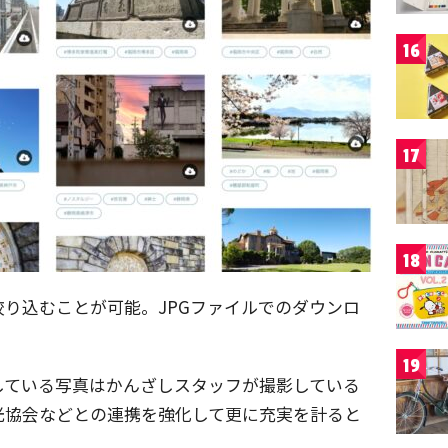
16
17
18
り込むことが可能。JPGファイルでのダウンロ
19
している写真はかんざしスタッフが撮影している
光協会などとの連携を強化して更に充実を計ると