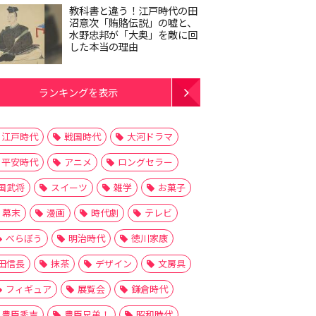
教科書と違う！江戸時代の田
沼意次「賄賂伝説」の嘘と、
水野忠邦が「大奥」を敵に回
した本当の理由
ランキングを表示
江戸時代
戦国時代
大河ドラマ
平安時代
アニメ
ロングセラー
国武将
スイーツ
雑学
お菓子
幕末
漫画
時代劇
テレビ
べらぼう
明治時代
徳川家康
田信長
抹茶
デザイン
文房具
フィギュア
展覧会
鎌倉時代
豊臣秀吉
豊臣兄弟！
昭和時代