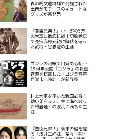
森の縄文遺跡群で発掘された
土偶がモチーフのキュートな
グッズが新発売
『豊臣兄弟！』小一郎の5万
の大軍に徹底抗戦！切腹覚悟
で長宗我部元親に降伏を迫っ
た武将・谷忠澄の生涯
ゴジラの咆哮で目覚める朝…
1954年公開『ゴジラ』の貴重
音源を搭載した「ゴジラ音声
目覚まし時計」が新発売
村上水軍を率いた戦国武将！
幼い弟を支え、共に海へ散っ
た得居通幸の波乱に満ちた生
涯
『豊臣兄弟！』後半の鍵を握
る「浅井三姉妹」茶々・初・
江——秀吉に翻弄された波乱