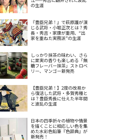
の生涯
『豊臣兄弟！』で萩原護が演
じる武将・小堀正次とは？秀
長・秀吉・家康が重用、“出
家を重ねた実務派”の生涯
しっかり抹茶の味わい、さら
に果実の香りも楽しめる「無
糖フレーバー抹茶」ストロベ
リー、マンゴー新発売
【豊臣兄弟！】2度の改易か
ら復活した武将・多賀秀種と
は？豊臣秀長に仕えた半年間
と波乱の生涯
日本の四季折々の植物や情景
を描くことに相応しい色を集
めた水彩色鉛筆『色辞典』が
新発売！