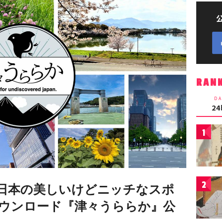
RAN
DA
2
1
2
日本の美しいけどニッチなスポ
ウンロード『津々うららか』公