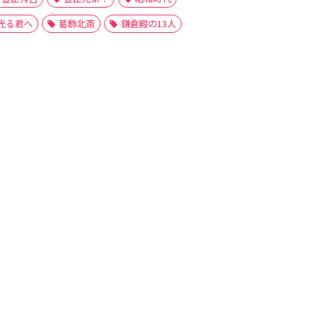
光る君へ
葛飾北斎
鎌倉殿の13人