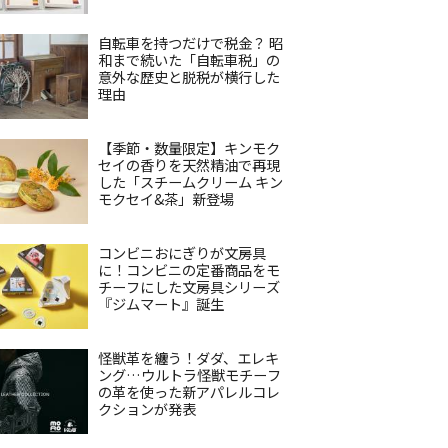
自転車を持つだけで税金？ 昭
和まで続いた「自転車税」の
意外な歴史と脱税が横行した
理由
【季節・数量限定】キンモク
セイの香りを天然精油で再現
した「スチームクリーム キン
モクセイ&茶」新登場
コンビニおにぎりが文房具
に！コンビニの定番商品をモ
チーフにした文房具シリーズ
『ジムマート』誕生
怪獣革を纏う！ダダ、エレキ
ング…ウルトラ怪獣モチーフ
の革を使った新アパレルコレ
クションが発表