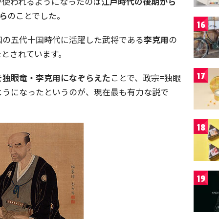
が使われるようになったのは
江戸時代の後期から
ら
のことでした。
16
国の五代十国時代に活躍した武将である
李克用
の
たとされています。
17
を独眼竜・李克用になぞらえた
ことで、政宗=独眼
ようになったというのが、現在最も有力な説で
18
19