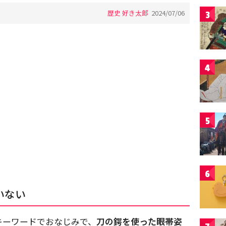
歴史 好き太郎
2024/07/06
3
4
5
6
いない
キーワードでおなじみで、
刀の鍔を使った眼帯姿