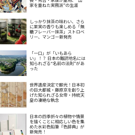
家を重ねた実務派”の生涯
しっかり抹茶の味わい、さら
に果実の香りも楽しめる「無
糖フレーバー抹茶」ストロベ
リー、マンゴー新発売
「一口」が「いもあら
い」！？ 日本の難読地名には
知られざる“名前の法則”があ
った
世界遺産決定で脚光！日本初
の巨大都城・藤原京を創り上
げた知られざる女帝・持統天
皇の凄絶な執念
日本の四季折々の植物や情景
を描くことに相応しい色を集
めた水彩色鉛筆『色辞典』が
新発売！