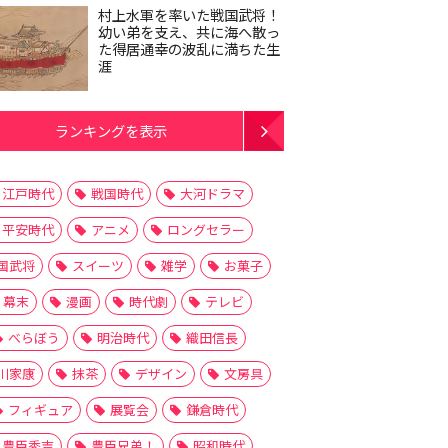
村上水軍を率いた戦国武将！
幼い弟を支え、共に海へ散っ
た得居通幸の波乱に満ちた生
涯
ランキングを表示
江戸時代
戦国時代
大河ドラマ
平安時代
アニメ
ロングセラー
国武将
スイーツ
雑学
お菓子
幕末
漫画
時代劇
テレビ
べらぼう
明治時代
織田信長
川家康
抹茶
デザイン
文房具
フィギュア
展覧会
鎌倉時代
豊臣秀吉
豊臣兄弟！
昭和時代