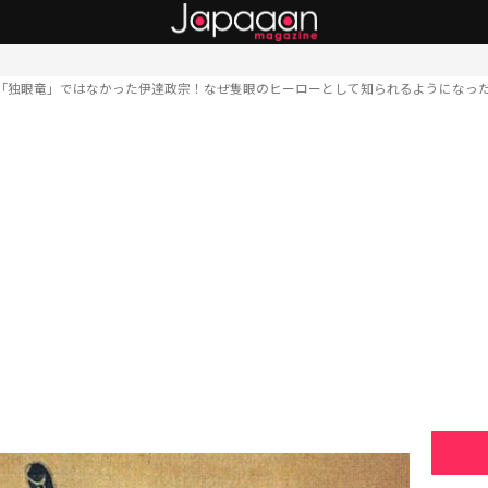
「独眼竜」ではなかった伊達政宗！なぜ隻眼のヒーローとして知られるようになっ