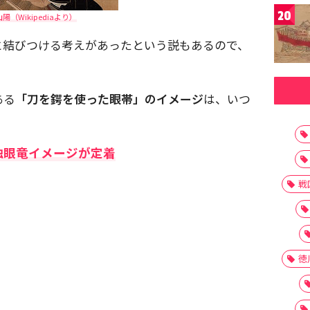
20
陽（Wikipediaより）
と結びつける考えがあったという説もあるので、
ある
「刀を鍔を使った眼帯」のイメージ
は、いつ
独眼竜イメージが定着
戦
徳