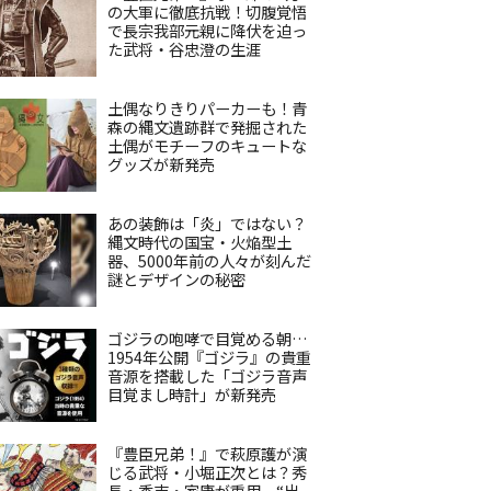
の大軍に徹底抗戦！切腹覚悟
で長宗我部元親に降伏を迫っ
た武将・谷忠澄の生涯
土偶なりきりパーカーも！青
森の縄文遺跡群で発掘された
土偶がモチーフのキュートな
グッズが新発売
あの装飾は「炎」ではない？
縄文時代の国宝・火焔型土
器、5000年前の人々が刻んだ
謎とデザインの秘密
ゴジラの咆哮で目覚める朝…
1954年公開『ゴジラ』の貴重
音源を搭載した「ゴジラ音声
目覚まし時計」が新発売
『豊臣兄弟！』で萩原護が演
じる武将・小堀正次とは？秀
長・秀吉・家康が重用、“出