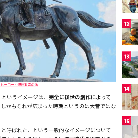
12
13
のヒーロー・伊達政宗の像
14
」
というイメージは、
完全に後世の創作によって
。しかもそれが広まった時期というのは大昔ではな
15
」と呼ばれた、という一般的なイメージについて