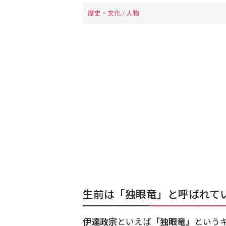
歴史・文化
/
人物
生前は「独眼竜」と呼ばれて
伊達政宗
といえば
「独眼竜」
という