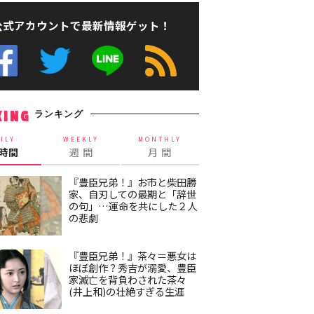
公式アカウントで最新情報ゲット！
ランキング
KING
ILY
WEEKLY
MONTHLY
4時間
週 間
月 間
『豊臣兄弟！』お市と柴田勝
家、自刃しての最期と「辞世
の句」…運命を共にした２人
の悲劇
『豊臣兄弟！』茶々＝悪女は
ほぼ創作？秀吉が溺愛、豊臣
家滅亡を背負わされた茶々
(井上和)の壮絶すぎる生涯