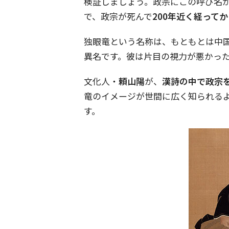
検証しましょう。政宗にこの呼び名
で、政宗が死んで
200年近く経ってか
独眼竜という名称は、もともとは中
異名です。彼は片目の視力が悪かっ
文化人・
頼山陽
が、
漢詩の中で政宗
竜のイメージが世間に広く知られる
す。