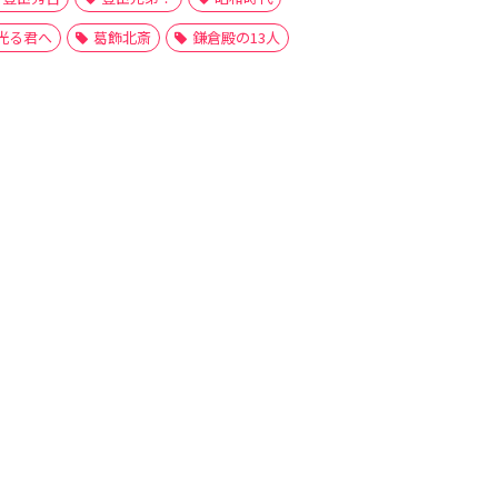
光る君へ
葛飾北斎
鎌倉殿の13人