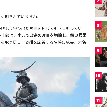
7
よく知られていますね。
8
失明して飛び出た片目を恥じて引きこもってい
小十郎は、
小刀で政宗の片目を切除し、鍔の眼帯
さを取り戻し、奥州を席巻する名将に成長。大名
―。
9
10
11