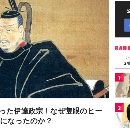
RAN
DA
2
1
2
った伊達政宗！なぜ隻眼のヒー
うになったのか？