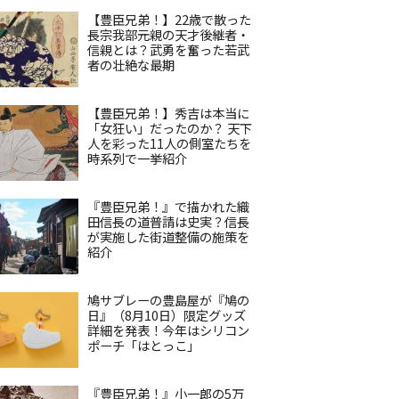
【豊臣兄弟！】22歳で散った
長宗我部元親の天才後継者・
信親とは？武勇を奮った若武
者の壮絶な最期
【豊臣兄弟！】秀吉は本当に
「女狂い」だったのか？ 天下
人を彩った11人の側室たちを
時系列で一挙紹介
『豊臣兄弟！』で描かれた織
田信長の道普請は史実？信長
が実施した街道整備の施策を
紹介
鳩サブレーの豊島屋が『鳩の
日』（8月10日）限定グッズ
詳細を発表！今年はシリコン
ポーチ「はとっこ」
『豊臣兄弟！』小一郎の5万