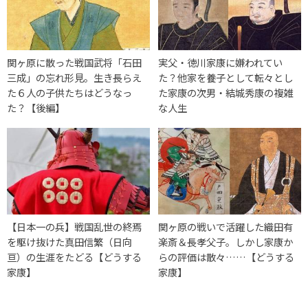
関ヶ原に散った戦国武将「石田
実父・徳川家康に嫌われてい
三成」の忘れ形見。生き長らえ
た？他家を養子として転々とし
た６人の子供たちはどうなっ
た家康の次男・結城秀康の複雑
た？【後編】
な人生
【日本一の兵】戦国乱世の終焉
関ヶ原の戦いで活躍した織田有
を駆け抜けた真田信繁（日向
楽斎＆長孝父子。しかし家康か
亘）の生涯をたどる【どうする
らの評価は散々……【どうする
家康】
家康】