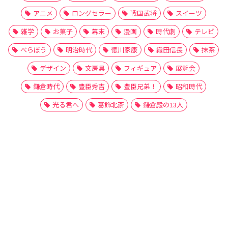
アニメ
ロングセラー
戦国武将
スイーツ
雑学
お菓子
幕末
漫画
時代劇
テレビ
べらぼう
明治時代
徳川家康
織田信長
抹茶
デザイン
文房具
フィギュア
展覧会
鎌倉時代
豊臣秀吉
豊臣兄弟！
昭和時代
光る君へ
葛飾北斎
鎌倉殿の13人