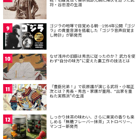
将・谷忠澄の生涯
ゴジラの咆哮で目覚める朝…1954年公開『ゴジ
9
ラ』の貴重音源を搭載した「ゴジラ音声目覚ま
し時計」が新発売
なぜ浅井の旧臣は秀吉に従ったのか？ 武力を使
10
わず“自分の味方”に変えた裏工作の技法とは
『豊臣兄弟！』で萩原護が演じる武将・小堀正
11
次とは？秀長・秀吉・家康が重用、“出家を重
ねた実務派”の生涯
しっかり抹茶の味わい、さらに果実の香りも楽
12
しめる「無糖フレーバー抹茶」ストロベリー、
マンゴー新発売