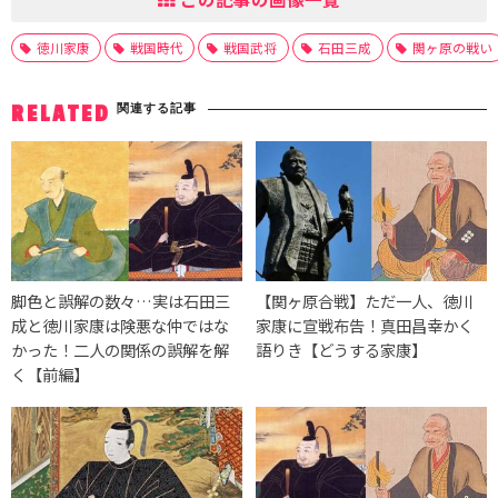
徳川家康
戦国時代
戦国武将
石田三成
関ヶ原の戦い
関連する記事
RELATED
脚色と誤解の数々…実は石田三
【関ヶ原合戦】ただ一人、徳川
成と徳川家康は険悪な仲ではな
家康に宣戦布告！真田昌幸かく
かった！二人の関係の誤解を解
語りき【どうする家康】
く【前編】