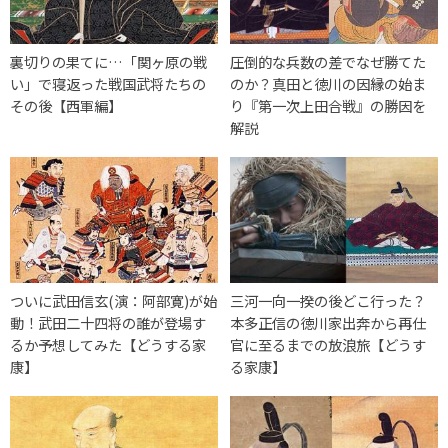
裏切りの果てに…「関ヶ原の戦
圧倒的な兵数の差でなぜ勝てた
い」で寝返った戦国武将たちの
のか？真田と徳川の因縁の始ま
その後【西軍編】
り『第一次上田合戦』の勝因を
解説
ついに武田信玄(演：阿部寛)が始
三河一向一揆の後どこ行った？
動！武田二十四将の誰が登場す
本多正信の徳川家出奔から再仕
るか予想してみた【どうする家
官に至るまでの放浪旅【どうす
康】
る家康】