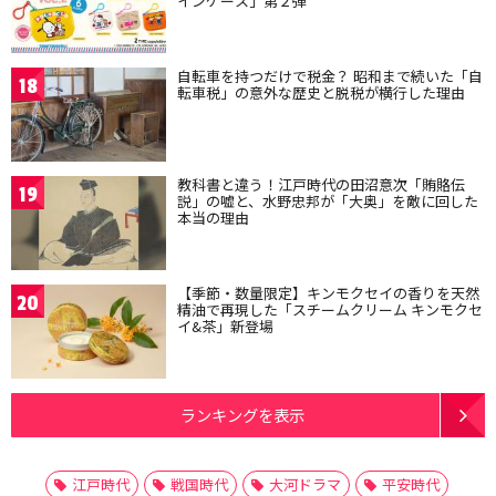
インケース」第２弾
自転車を持つだけで税金？ 昭和まで続いた「自
18
転車税」の意外な歴史と脱税が横行した理由
教科書と違う！江戸時代の田沼意次「賄賂伝
19
説」の嘘と、水野忠邦が「大奥」を敵に回した
本当の理由
【季節・数量限定】キンモクセイの香りを天然
20
精油で再現した「スチームクリーム キンモクセ
イ&茶」新登場
ランキングを表示
江戸時代
戦国時代
大河ドラマ
平安時代