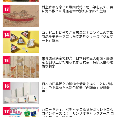
村上水軍を率いた戦国武将！幼い弟を支え、共
13
に海へ散った得居通幸の波乱に満ちた生涯
コンビニおにぎりが文房具に！コンビニの定番
14
商品をモチーフにした文房具シリーズ『ジムマ
ート』誕生
世界遺産決定で脚光！日本初の巨大都城・藤原
15
京を創り上げた知られざる女帝・持統天皇の凄
絶な執念
日本の四季折々の植物や情景を描くことに相応
16
しい色を集めた水彩色鉛筆『色辞典』が新発
売！
ハローキティ、ポチャッコたちが昭和レトロな
17
コインケースに！「サンリオキャラクターズ コ