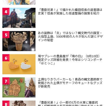
『豊臣兄弟！』で描かれた織田信長の道普請は
4
史実？信長が実施した街道整備の施策を紹介
あの装飾は「炎」ではない？縄文時代の国宝・
5
火焔型土器、5000年前の人々が刻んだ謎とデザ
インの秘密
鳩サブレーの豊島屋が『鳩の日』（8月10日）
6
限定グッズ詳細を発表！今年はシリコンポーチ
「はとっこ」
土偶なりきりパーカーも！青森の縄文遺跡群で
7
発掘された土偶がモチーフのキュートなグッズ
が新発売
『豊臣兄弟！』小一郎の5万の大軍に徹底抗
8
戦！切腹覚悟で長宗我部元親に降伏を迫った武