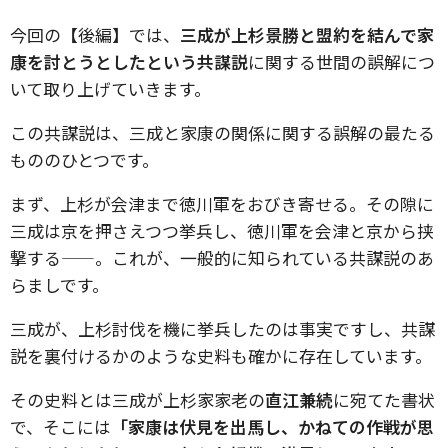
今回の【後編】では、
三成が上杉景勝と盟約を結んで家
康を討とうとしたという共謀説
に関する世間の誤解につ
いて取り上げていきます。
この共謀説は、三成と家康の関係に関する誤解の最たる
もののひとつです。
まず、上杉が会津まで徳川軍をおびき寄せる。その隙に
三成は京を押さえつつ挙兵し、徳川軍を会津と京から挟
撃する——。これが、一般的に知られている共謀説のあ
らましです。
三成が、上杉討伐を機に挙兵したのは事実ですし、共謀
説を裏付けるかのような史料も確かに存在しています。
その史料とは三成が上杉家家老の
直江兼続
に宛てた書状
で、そこには
「家康は伏見を出馬し、かねての作戦が思