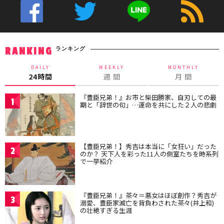
ランキング
RANKING
DAILY
WEEKLY
MONTHLY
24時間
週 間
月 間
『豊臣兄弟！』お市と柴田勝家、自刃しての最
1
期と「辞世の句」…運命を共にした２人の悲劇
【豊臣兄弟！】秀吉は本当に「女狂い」だった
2
のか？ 天下人を彩った11人の側室たちを時系列
で一挙紹介
『豊臣兄弟！』茶々＝悪女はほぼ創作？秀吉が
3
溺愛、豊臣家滅亡を背負わされた茶々(井上和)
の壮絶すぎる生涯