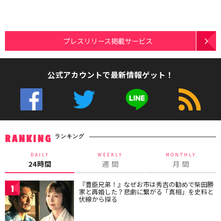
プレスリリース掲載サービス
公式アカウントで最新情報ゲット！
ランキング
RANKING
DAILY
WEEKLY
MONTHLY
24時間
週 間
月 間
『豊臣兄弟！』なぜお市は秀吉の勧めで柴田勝
1
家と再婚した？悲劇に繋がる「真相」を史料と
伏線から探る