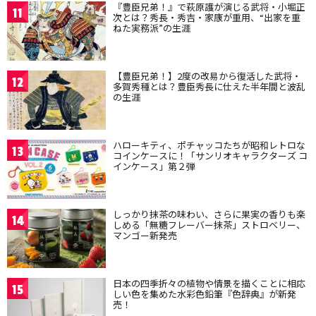
『豊臣兄弟！』で萩原護が演じる武将・小堀正
11
次とは？秀長・秀吉・家康が重用、“出家を重
ねた実務派”の生涯
【豊臣兄弟！】2度の改易から復活した武将・
12
多賀秀種とは？豊臣秀長に仕えた半年間と波乱
の生涯
ハローキティ、ポチャッコたちが昭和レトロな
13
コインケースに！「サンリオキャラクターズ コ
インケース」第２弾
しっかり抹茶の味わい、さらに果実の香りも楽
14
しめる「無糖フレーバー抹茶」ストロベリー、
マンゴー新発売
日本の四季折々の植物や情景を描くことに相応
15
しい色を集めた水彩色鉛筆『色辞典』が新発
売！