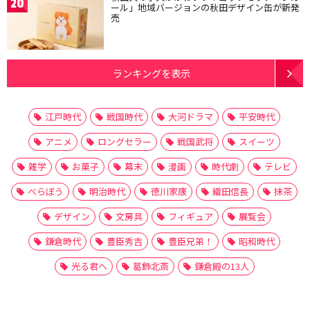
20
ール」地域バージョンの秋田デザイン缶が新発
売
ランキングを表示
江戸時代
戦国時代
大河ドラマ
平安時代
アニメ
ロングセラー
戦国武将
スイーツ
雑学
お菓子
幕末
漫画
時代劇
テレビ
べらぼう
明治時代
徳川家康
織田信長
抹茶
デザイン
文房具
フィギュア
展覧会
鎌倉時代
豊臣秀吉
豊臣兄弟！
昭和時代
光る君へ
葛飾北斎
鎌倉殿の13人