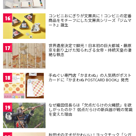
コンビニおにぎりが文房具に！コンビニの定番
16
商品をモチーフにした文房具シリーズ『ジムマ
ート』誕生
世界遺産決定で脚光！日本初の巨大都城・藤原
17
京を創り上げた知られざる女帝・持統天皇の凄
絶な執念
手ぬぐい専門店「かまわぬ」の人気柄がポスト
18
カードに『かまわぬ POSTCARD BOOK』発売
なぜ織田信長らは「欠点だらけの火縄銃」を欲
19
しがったのか？ 弱点だらけの新兵器が戦の常識
を変えた理由
秋田犬の子犬がかわいい！ヨックモック「シガ