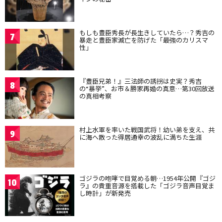
もしも豊臣秀長が長生きしていたら…？秀吉の
7
暴走と豊臣家滅亡を防げた「最強のカリスマ
性」
『豊臣兄弟！』三法師の誘拐は史実？秀吉
8
の“暴挙”、お市＆勝家再婚の真意…第30回放送
の真相考察
村上水軍を率いた戦国武将！幼い弟を支え、共
9
に海へ散った得居通幸の波乱に満ちた生涯
ゴジラの咆哮で目覚める朝…1954年公開『ゴジ
10
ラ』の貴重音源を搭載した「ゴジラ音声目覚ま
し時計」が新発売