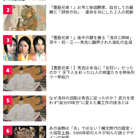
『豊臣兄弟！』お市と柴田勝家、自刃しての最
2
期と「辞世の句」…運命を共にした２人の悲劇
『豊臣兄弟！』後半の鍵を握る「浅井三姉妹」
3
茶々・初・江——秀吉に翻弄された波乱の生涯
【豊臣兄弟！】秀吉は本当に「女狂い」だった
4
のか？ 天下人を彩った11人の側室たちを時系列
で一挙紹介
なぜ浅井の旧臣は秀吉に従ったのか？ 武力を使
5
わず“自分の味方”に変えた裏工作の技法とは
あの装飾は「炎」ではない？縄文時代の国宝・
6
火焔型土器、5000年前の人々が刻んだ謎とデザ
インの秘密