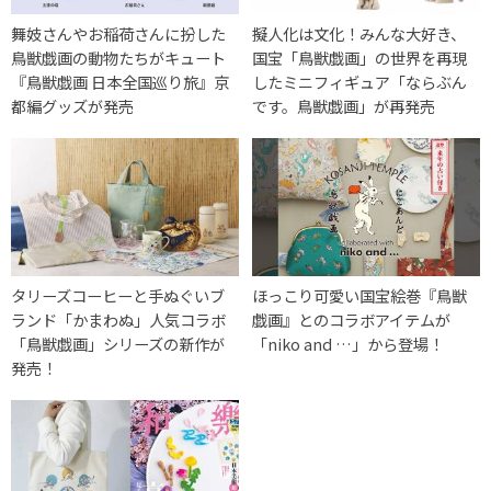
舞妓さんやお稲荷さんに扮した
擬人化は文化！みんな大好き、
鳥獣戯画の動物たちがキュート
国宝「鳥獣戯画」の世界を再現
『鳥獣戯画 日本全国巡り旅』京
したミニフィギュア「ならぶん
都編グッズが発売
です。鳥獣戯画」が再発売
タリーズコーヒーと手ぬぐいブ
ほっこり可愛い国宝絵巻『鳥獣
ランド「かまわぬ」人気コラボ
戯画』とのコラボアイテムが
「鳥獣戯画」シリーズの新作が
「niko and …」から登場！
発売！