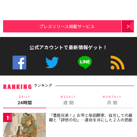
プレスリリース掲載サービス
公式アカウントで最新情報ゲット！
ランキング
RANKING
DAILY
WEEKLY
MONTHLY
24時間
週 間
月 間
『豊臣兄弟！』お市と柴田勝家、自刃しての最
1
期と「辞世の句」…運命を共にした２人の悲劇