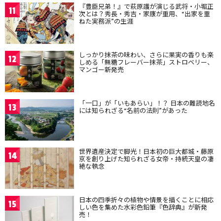
『豊臣兄弟！』で萩原護が演じる武将・小堀正
11
次とは？秀長・秀吉・家康が重用、“出家を重
ねた実務派”の生涯
しっかり抹茶の味わい、さらに果実の香りも楽
12
しめる「無糖フレーバー抹茶」ストロベリー、
マンゴー新発売
「一口」が「いもあらい」！？ 日本の難読地名
13
には知られざる“名前の法則”があった
世界遺産決定で脚光！日本初の巨大都城・藤原
14
京を創り上げた知られざる女帝・持統天皇の凄
絶な執念
日本の四季折々の植物や情景を描くことに相応
15
しい色を集めた水彩色鉛筆『色辞典』が新発
売！