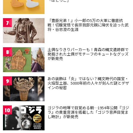
「はとっこ」
『豊臣兄弟！』小一郎の5万の大軍に徹底抗
7
戦！切腹覚悟で長宗我部元親に降伏を迫った武
将・谷忠澄の生涯
土偶なりきりパーカーも！青森の縄文遺跡群で
8
発掘された土偶がモチーフのキュートなグッズ
が新発売
あの装飾は「炎」ではない？縄文時代の国宝・
9
火焔型土器、5000年前の人々が刻んだ謎とデザ
インの秘密
ゴジラの咆哮で目覚める朝…1954年公開『ゴジ
10
ラ』の貴重音源を搭載した「ゴジラ音声目覚ま
し時計」が新発売