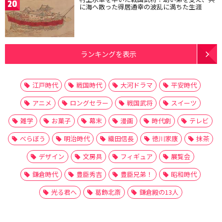
20
に海へ散った得居通幸の波乱に満ちた生涯
ランキングを表示
江戸時代
戦国時代
大河ドラマ
平安時代
アニメ
ロングセラー
戦国武将
スイーツ
雑学
お菓子
幕末
漫画
時代劇
テレビ
べらぼう
明治時代
織田信長
徳川家康
抹茶
デザイン
文房具
フィギュア
展覧会
鎌倉時代
豊臣秀吉
豊臣兄弟！
昭和時代
光る君へ
葛飾北斎
鎌倉殿の13人