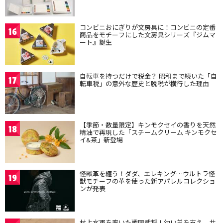
コンビニおにぎりが文房具に！コンビニの定番
16
商品をモチーフにした文房具シリーズ『ジムマ
ート』誕生
自転車を持つだけで税金？ 昭和まで続いた「自
17
転車税」の意外な歴史と脱税が横行した理由
【季節・数量限定】キンモクセイの香りを天然
18
精油で再現した「スチームクリーム キンモクセ
イ&茶」新登場
怪獣革を纏う！ダダ、エレキング…ウルトラ怪
19
獣モチーフの革を使った新アパレルコレクショ
ンが発表
村上水軍を率いた戦国武将！幼い弟を支え、共