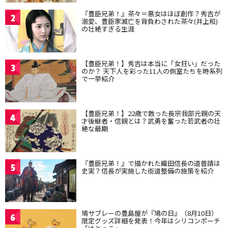
『豊臣兄弟！』茶々＝悪女はほぼ創作？秀吉が
2
溺愛、豊臣家滅亡を背負わされた茶々(井上和)
の壮絶すぎる生涯
【豊臣兄弟！】秀吉は本当に「女狂い」だった
3
のか？ 天下人を彩った11人の側室たちを時系列
で一挙紹介
【豊臣兄弟！】22歳で散った長宗我部元親の天
4
才後継者・信親とは？武勇を奮った若武者の壮
絶な最期
『豊臣兄弟！』で描かれた織田信長の道普請は
5
史実？信長が実施した街道整備の施策を紹介
鳩サブレーの豊島屋が『鳩の日』（8月10日）
6
限定グッズ詳細を発表！今年はシリコンポーチ