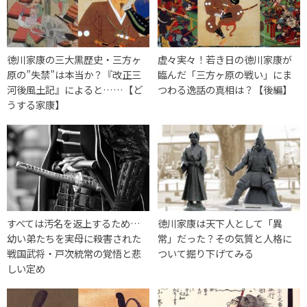
徳川家康の三大黒歴史・三方ヶ
虚々実々！若き日の徳川家康が
原の”失禁”は本当か？『改正三
臨んだ「三方ヶ原の戦い」にま
河後風土記』によると……【ど
つわる逸話の真相は？【後編】
うする家康】
すべては汚名を返上するため…
徳川家康は天下人として「異
幼い弟たちを実母に殺害された
常」だった？その気質と人格に
戦国武将・戸次統常の覚悟と悲
ついて掘り下げてみる
しい定め