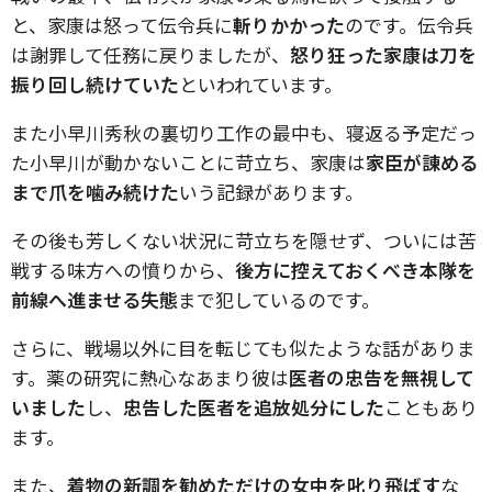
と、家康は怒って伝令兵に
斬りかかった
のです。伝令兵
は謝罪して任務に戻りましたが、
怒り狂った家康は刀を
振り回し続けていた
といわれています。
また小早川秀秋の裏切り工作の最中も、寝返る予定だっ
た小早川が動かないことに苛立ち、家康は
家臣が諌める
まで爪を噛み続けた
いう記録があります。
その後も芳しくない状況に苛立ちを隠せず、ついには苦
戦する味方への憤りから、
後方に控えておくべき本隊を
前線へ進ませる失態
まで犯しているのです。
さらに、戦場以外に目を転じても似たような話がありま
す。薬の研究に熱心なあまり彼は
医者の忠告を無視して
いました
し、
忠告した医者を追放処分にした
こともあり
ます。
また、
着物の新調を勧めただけの女中を叱り飛ばす
な