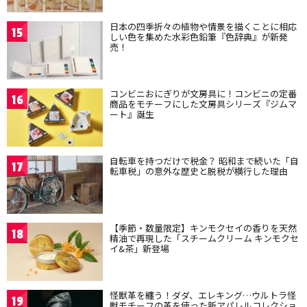
日本の四季折々の植物や情景を描くことに相応
15
しい色を集めた水彩色鉛筆『色辞典』が新発
売！
コンビニおにぎりが文房具に！コンビニの定番
16
商品をモチーフにした文房具シリーズ『ジムマ
ート』誕生
自転車を持つだけで税金？ 昭和まで続いた「自
17
転車税」の意外な歴史と脱税が横行した理由
【季節・数量限定】キンモクセイの香りを天然
18
精油で再現した「スチームクリーム キンモクセ
イ&茶」新登場
怪獣革を纏う！ダダ、エレキング…ウルトラ怪
19
獣モチーフの革を使った新アパレルコレクショ