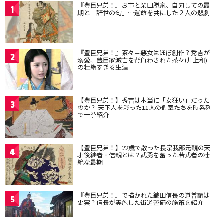
『豊臣兄弟！』お市と柴田勝家、自刃しての最
1
期と「辞世の句」…運命を共にした２人の悲劇
『豊臣兄弟！』茶々＝悪女はほぼ創作？秀吉が
2
溺愛、豊臣家滅亡を背負わされた茶々(井上和)
の壮絶すぎる生涯
【豊臣兄弟！】秀吉は本当に「女狂い」だった
3
のか？ 天下人を彩った11人の側室たちを時系列
で一挙紹介
【豊臣兄弟！】22歳で散った長宗我部元親の天
4
才後継者・信親とは？武勇を奮った若武者の壮
絶な最期
『豊臣兄弟！』で描かれた織田信長の道普請は
5
史実？信長が実施した街道整備の施策を紹介