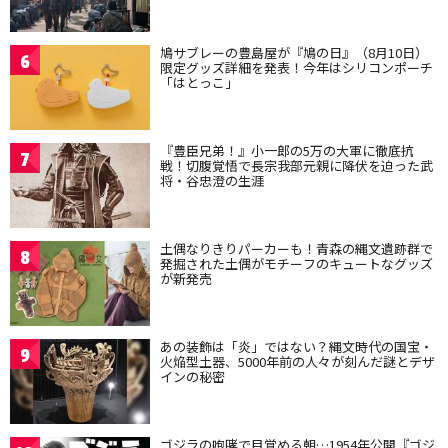
鳩サブレーの豊島屋が『鳩の日』（8月10日）
6
限定グッズ詳細を発表！今年はシリコンポーチ
「はとっこ」
『豊臣兄弟！』小一郎の5万の大軍に徹底抗
7
戦！切腹覚悟で長宗我部元親に降伏を迫った武
将・谷忠澄の生涯
土偶なりきりパーカーも！青森の縄文遺跡群で
8
発掘された土偶がモチーフのキュートなグッズ
が新発売
あの装飾は「炎」ではない？縄文時代の国宝・
9
火焔型土器、5000年前の人々が刻んだ謎とデザ
インの秘密
ゴジラの咆哮で目覚める朝…1954年公開『ゴジ