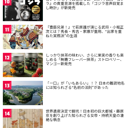
10
ラ』の貴重音源を搭載した「ゴジラ音声目覚ま
し時計」が新発売
『豊臣兄弟！』で萩原護が演じる武将・小堀正
11
次とは？秀長・秀吉・家康が重用、“出家を重
ねた実務派”の生涯
しっかり抹茶の味わい、さらに果実の香りも楽
12
しめる「無糖フレーバー抹茶」ストロベリー、
マンゴー新発売
「一口」が「いもあらい」！？ 日本の難読地名
13
には知られざる“名前の法則”があった
世界遺産決定で脚光！日本初の巨大都城・藤原
14
京を創り上げた知られざる女帝・持統天皇の凄
絶な執念