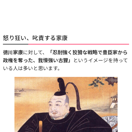
怒り狂い、叱責する家康
徳川家康
に対して、
「忍耐強く狡猾な戦略で豊臣家から
政権を奪った、我慢強い古狸」
というイメージを持って
いる人は多いと思います。