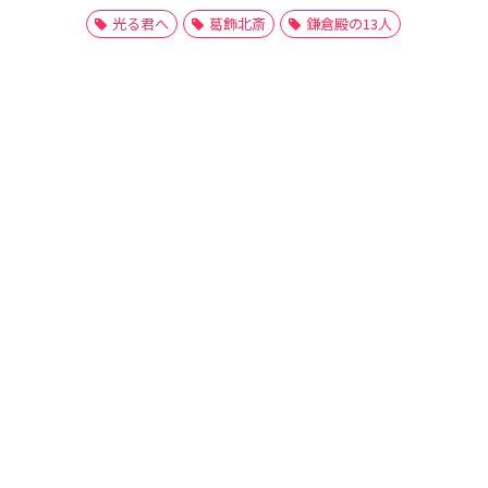
光る君へ
葛飾北斎
鎌倉殿の13人