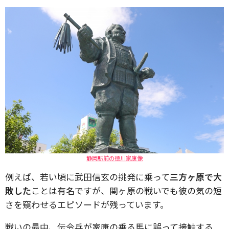
静岡駅前の徳川家康像
例えば、若い頃に武田信玄の挑発に乗って
三方ヶ原で大
敗した
ことは有名ですが、関ヶ原の戦いでも彼の気の短
さを窺わせるエピソードが残っています。
戦いの最中、伝令兵が家康の乗る馬に誤って接触する