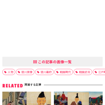
この記事の画像一覧
人物
徳川家康
徳川幕府
戦国時代
戦国武将
江戸
関連する記事
RELATED