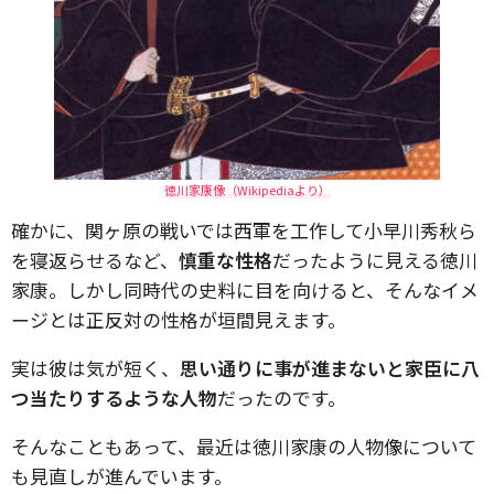
徳川家康像（Wikipediaより）
確かに、関ヶ原の戦いでは西軍を工作して小早川秀秋ら
を寝返らせるなど、
慎重な性格
だったように見える徳川
家康。しかし同時代の史料に目を向けると、そんなイメ
ージとは正反対の性格が垣間見えます。
実は彼は気が短く、
思い通りに事が進まないと家臣に八
つ当たりするような人物
だったのです。
そんなこともあって、最近は徳川家康の人物像について
も見直しが進んでいます。