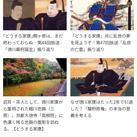
｢どうする家康｣関ヶ原は、まだ
「どうする家康」共に乱世の夢
終わっておらぬ…第44回放送
を見ようぞ！第47回放送「乱世
「徳川幕府誕生」振り返り
の亡霊」振り返り
武将・茶人として、徳川家康か
なぜ徳川家康はたった2年で引退
ら重用された細川忠興（三
した？「駿府政権」の本当の意
斎）。京都大徳寺「高桐院」に
義を考える
色濃く残る忠興の面影を訪ね
る。【どうする家康】