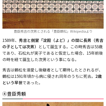
豊臣秀吉の次男とされる「豊臣鶴松」Wikipediaより
1589年、
秀吉と側室「淀殿（よど）」の間に長男（秀吉
の子としては次男）
として誕生する。この時秀吉は53歳
であり、石松丸が実子であると仮定した場合、15年前後
の時を経て誕生した次男という事になる。
秀吉は鶴松を溺愛し後継者として期待したとされるが、
鶴松は1591年頃から病に侵され同年のうちに死去。
2歳
という早世
であった。
④豊臣秀頼