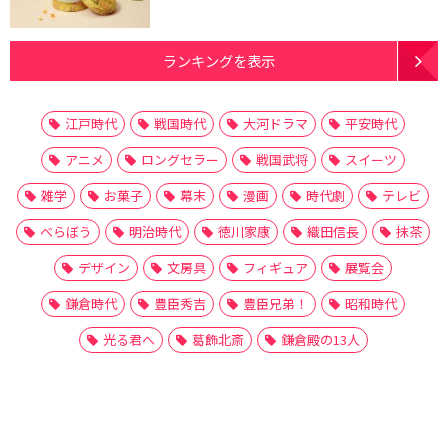
ランキングを表示
江戸時代
戦国時代
大河ドラマ
平安時代
アニメ
ロングセラー
戦国武将
スイーツ
雑学
お菓子
幕末
漫画
時代劇
テレビ
べらぼう
明治時代
徳川家康
織田信長
抹茶
デザイン
文房具
フィギュア
展覧会
鎌倉時代
豊臣秀吉
豊臣兄弟！
昭和時代
光る君へ
葛飾北斎
鎌倉殿の13人