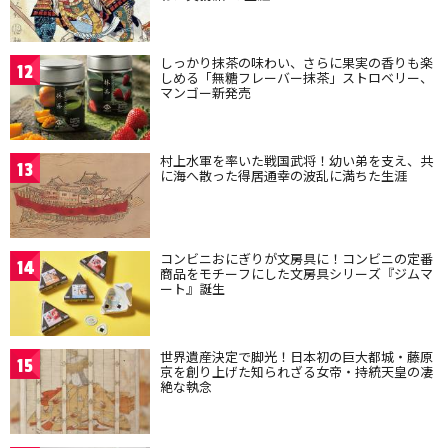
しっかり抹茶の味わい、さらに果実の香りも楽
12
しめる「無糖フレーバー抹茶」ストロベリー、
マンゴー新発売
村上水軍を率いた戦国武将！幼い弟を支え、共
13
に海へ散った得居通幸の波乱に満ちた生涯
コンビニおにぎりが文房具に！コンビニの定番
14
商品をモチーフにした文房具シリーズ『ジムマ
ート』誕生
世界遺産決定で脚光！日本初の巨大都城・藤原
15
京を創り上げた知られざる女帝・持統天皇の凄
絶な執念