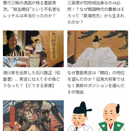
悪行三昧の逸話が残る豊臣秀
三英傑が同地域出身なのは必
次。”殺生関白”という不名誉な
然！？なぜ戦国時代の覇者はそ
レッテルは本当だったのか？
ろって「東海地方」から生まれ
たのか？
徳川家を出奔した石川数正（松
なぜ豊臣秀吉は「関白」の地位
重豊）、秀吉に仕えてその後ど
を望んだのか？征夷大将軍では
うなった？【どうする家康】
なく貴族のポジションを選んだ
その理由