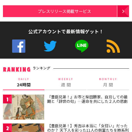
プレスリリース掲載サービス
公式アカウントで最新情報ゲット！
ランキング
RANKING
DAILY
WEEKLY
MONTHLY
24時間
週 間
月 間
『豊臣兄弟！』お市と柴田勝家、自刃しての最
1
期と「辞世の句」…運命を共にした２人の悲劇
【豊臣兄弟！】秀吉は本当に「女狂い」だった
2
のか？ 天下人を彩った11人の側室たちを時系列