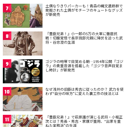
土偶なりきりパーカーも！青森の縄文遺跡群で
7
発掘された土偶がモチーフのキュートなグッズ
が新発売
『豊臣兄弟！』小一郎の5万の大軍に徹底抗
8
戦！切腹覚悟で長宗我部元親に降伏を迫った武
将・谷忠澄の生涯
ゴジラの咆哮で目覚める朝…1954年公開『ゴジ
9
ラ』の貴重音源を搭載した「ゴジラ音声目覚ま
し時計」が新発売
なぜ浅井の旧臣は秀吉に従ったのか？ 武力を使
10
わず“自分の味方”に変えた裏工作の技法とは
『豊臣兄弟！』で萩原護が演じる武将・小堀正
11
次とは？秀長・秀吉・家康が重用、“出家を重
ねた実務派”の生涯