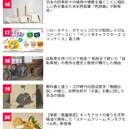
日本の四季折々の植物や情景を描くことに相応
16
しい色を集めた水彩色鉛筆『色辞典』が新発
売！
ハローキティ、ポチャッコたちが昭和レトロな
17
コインケースに！「サンリオキャラクターズ コ
インケース」第２弾
自転車を持つだけで税金？ 昭和まで続いた「自
18
転車税」の意外な歴史と脱税が横行した理由
教科書と違う！江戸時代の田沼意次「賄賂伝
19
説」の嘘と、水野忠邦が「大奥」を敵に回した
本当の理由
【季節・数量限定】キンモクセイの香りを天然
20
精油で再現した「スチームクリーム キンモクセ
イ&茶」新登場