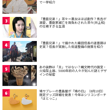
で一挙紹介
『豊臣兄弟！』茶々＝悪女はほぼ創作？秀吉が
3
溺愛、豊臣家滅亡を背負わされた茶々(井上和)
の壮絶すぎる生涯
『豊臣兄弟！』で描かれた織田信長の道普請は
4
史実？信長が実施した街道整備の施策を紹介
あの装飾は「炎」ではない？縄文時代の国宝・
5
火焔型土器、5000年前の人々が刻んだ謎とデザ
インの秘密
鳩サブレーの豊島屋が『鳩の日』（8月10日）
6
限定グッズ詳細を発表！今年はシリコンポーチ
「はとっこ」