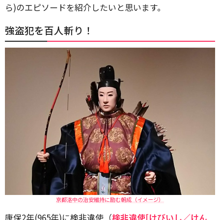
ら)のエピソードを紹介したいと思います。
強盗犯を百人斬り！
京都洛中の治安維持に励む朝成（イメージ）
康保2年(965年)に検非違使（
検非違使[けびいし／けん