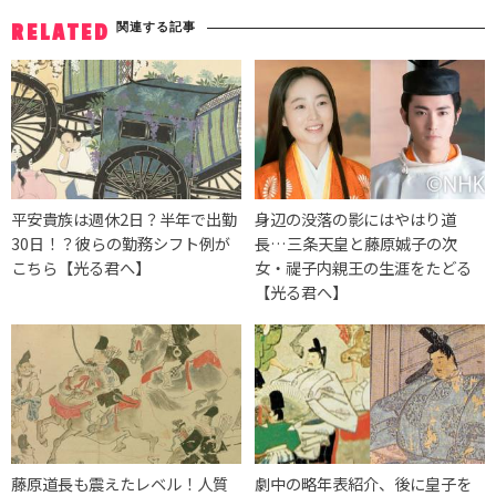
関連する記事
RELATED
平安貴族は週休2日？半年で出勤
身辺の没落の影にはやはり道
30日！？彼らの勤務シフト例が
長…三条天皇と藤原娍子の次
こちら【光る君へ】
女・禔子内親王の生涯をたどる
【光る君へ】
藤原道長も震えたレベル！人質
劇中の略年表紹介、後に皇子を