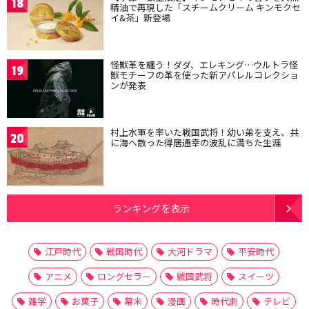
18
精油で再現した「スチームクリーム キンモクセ
イ&茶」新登場
怪獣革を纏う！ダダ、エレキング…ウルトラ怪
19
獣モチーフの革を使った新アパレルコレクショ
ンが発表
村上水軍を率いた戦国武将！幼い弟を支え、共
20
に海へ散った得居通幸の波乱に満ちた生涯
ランキングを表示
江戸時代
戦国時代
大河ドラマ
平安時代
アニメ
ロングセラー
戦国武将
スイーツ
雑学
お菓子
幕末
漫画
時代劇
テレビ