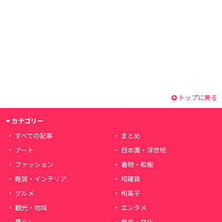
トップに戻る
カテゴリー
すべての記事
まとめ
アート
日本画・浮世絵
ファッション
着物・和服
雑貨・インテリア
和雑貨
グルメ
和菓子
観光・地域
エンタメ
暮らし
歴史・文化