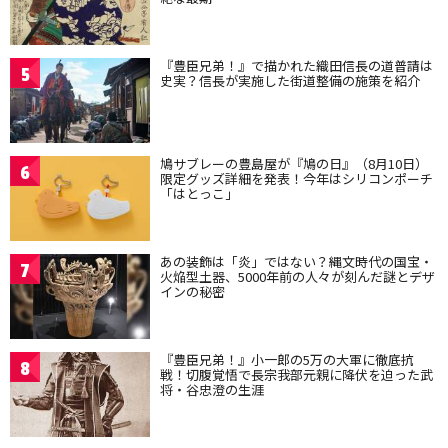
『豊臣兄弟！』で描かれた織田信長の道普請は
5
史実？信長が実施した街道整備の施策を紹介
鳩サブレーの豊島屋が『鳩の日』（8月10日）
6
限定グッズ詳細を発表！今年はシリコンポーチ
「はとっこ」
あの装飾は「炎」ではない？縄文時代の国宝・
7
火焔型土器、5000年前の人々が刻んだ謎とデザ
インの秘密
『豊臣兄弟！』小一郎の5万の大軍に徹底抗
8
戦！切腹覚悟で長宗我部元親に降伏を迫った武
将・谷忠澄の生涯