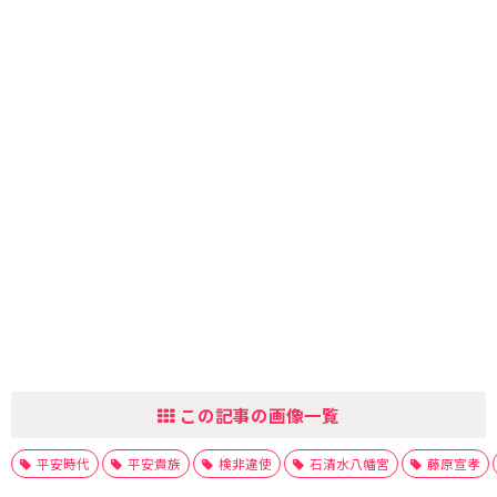
この記事の画像一覧
平安時代
平安貴族
検非違使
石清水八幡宮
藤原宣孝