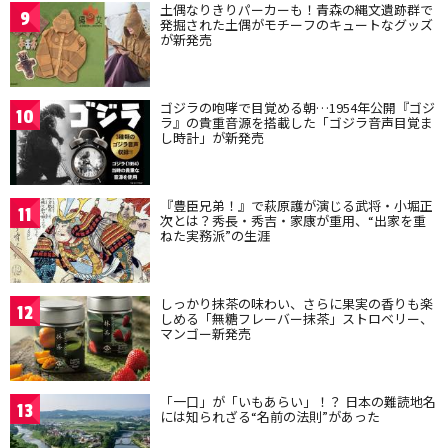
土偶なりきりパーカーも！青森の縄文遺跡群で
9
発掘された土偶がモチーフのキュートなグッズ
が新発売
ゴジラの咆哮で目覚める朝…1954年公開『ゴジ
10
ラ』の貴重音源を搭載した「ゴジラ音声目覚ま
し時計」が新発売
『豊臣兄弟！』で萩原護が演じる武将・小堀正
11
次とは？秀長・秀吉・家康が重用、“出家を重
ねた実務派”の生涯
しっかり抹茶の味わい、さらに果実の香りも楽
12
しめる「無糖フレーバー抹茶」ストロベリー、
マンゴー新発売
「一口」が「いもあらい」！？ 日本の難読地名
13
には知られざる“名前の法則”があった