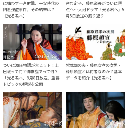
に構わず一斉射撃、平安時代の
産む定子、藤原道長がついに頂
凶悪強盗事件。その結末は？
点へ…大河ドラマ「光る君へ」5
【光る君へ】
月5日放送の振り返り
ついに源氏物語が大ヒット！上
紫式部の夫・藤原宣孝の次男・
巳祓って何？御嶽詣でって何？
藤原頼宣とは何者なのか？基本
「光る君へ」9月8日放送、重要
データを紹介【光る君へ】
トピックの解説を公開