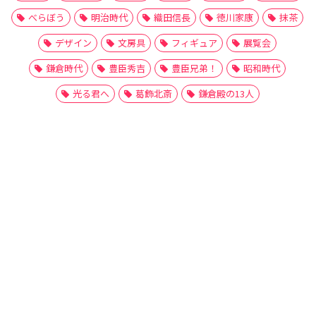
べらぼう
明治時代
織田信長
徳川家康
抹茶
デザイン
文房具
フィギュア
展覧会
鎌倉時代
豊臣秀吉
豊臣兄弟！
昭和時代
光る君へ
葛飾北斎
鎌倉殿の13人