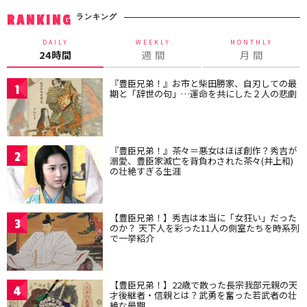
ランキング
RANKING
DAILY
WEEKLY
MONTHLY
24時間
週 間
月 間
『豊臣兄弟！』お市と柴田勝家、自刃しての最
1
期と「辞世の句」…運命を共にした２人の悲劇
『豊臣兄弟！』茶々＝悪女はほぼ創作？秀吉が
2
溺愛、豊臣家滅亡を背負わされた茶々(井上和)
の壮絶すぎる生涯
【豊臣兄弟！】秀吉は本当に「女狂い」だった
3
のか？ 天下人を彩った11人の側室たちを時系列
で一挙紹介
【豊臣兄弟！】22歳で散った長宗我部元親の天
4
才後継者・信親とは？武勇を奮った若武者の壮
絶な最期