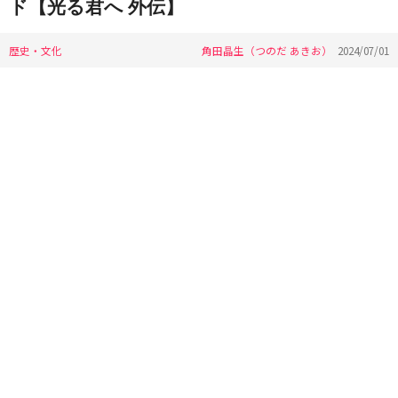
ド【光る君へ 外伝】
歴史・文化
角田晶生（つのだ あきお）
2024/07/01