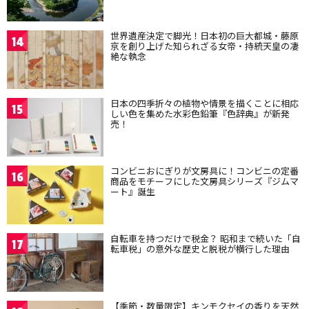
世界遺産決定で脚光！日本初の巨大都城・藤原
14
京を創り上げた知られざる女帝・持統天皇の凄
絶な執念
日本の四季折々の植物や情景を描くことに相応
15
しい色を集めた水彩色鉛筆『色辞典』が新発
売！
コンビニおにぎりが文房具に！コンビニの定番
16
商品をモチーフにした文房具シリーズ『ジムマ
ート』誕生
自転車を持つだけで税金？ 昭和まで続いた「自
17
転車税」の意外な歴史と脱税が横行した理由
【季節・数量限定】キンモクセイの香りを天然