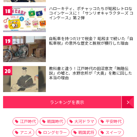
ハローキティ、ポチャッコたちが昭和レトロな
18
コインケースに！「サンリオキャラクターズ コ
インケース」第２弾
自転車を持つだけで税金？ 昭和まで続いた「自
19
転車税」の意外な歴史と脱税が横行した理由
教科書と違う！江戸時代の田沼意次「賄賂伝
20
説」の嘘と、水野忠邦が「大奥」を敵に回した
本当の理由
ランキングを表示
江戸時代
戦国時代
大河ドラマ
平安時代
アニメ
ロングセラー
戦国武将
スイーツ