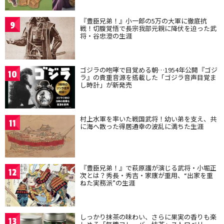
『豊臣兄弟！』小一郎の5万の大軍に徹底抗
9
戦！切腹覚悟で長宗我部元親に降伏を迫った武
将・谷忠澄の生涯
ゴジラの咆哮で目覚める朝…1954年公開『ゴジ
10
ラ』の貴重音源を搭載した「ゴジラ音声目覚ま
し時計」が新発売
村上水軍を率いた戦国武将！幼い弟を支え、共
11
に海へ散った得居通幸の波乱に満ちた生涯
『豊臣兄弟！』で萩原護が演じる武将・小堀正
12
次とは？秀長・秀吉・家康が重用、“出家を重
ねた実務派”の生涯
しっかり抹茶の味わい、さらに果実の香りも楽
13