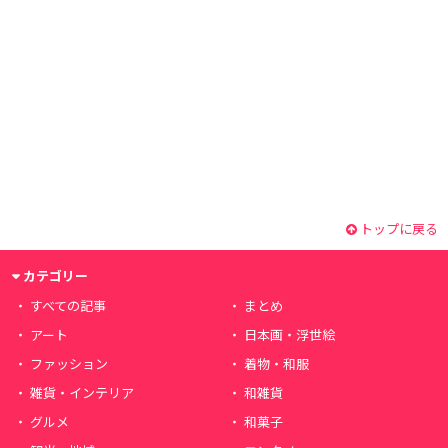
トップに戻る
カテゴリー
すべての記事
まとめ
アート
日本画・浮世絵
ファッション
着物・和服
雑貨・インテリア
和雑貨
グルメ
和菓子