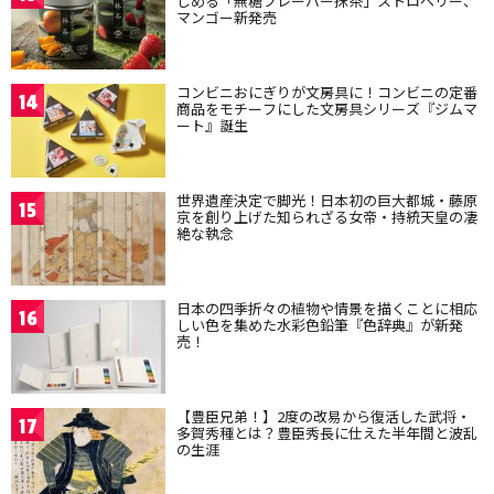
しめる「無糖フレーバー抹茶」ストロベリー、
マンゴー新発売
コンビニおにぎりが文房具に！コンビニの定番
14
商品をモチーフにした文房具シリーズ『ジムマ
ート』誕生
世界遺産決定で脚光！日本初の巨大都城・藤原
15
京を創り上げた知られざる女帝・持統天皇の凄
絶な執念
日本の四季折々の植物や情景を描くことに相応
16
しい色を集めた水彩色鉛筆『色辞典』が新発
売！
【豊臣兄弟！】2度の改易から復活した武将・
17
多賀秀種とは？豊臣秀長に仕えた半年間と波乱
の生涯