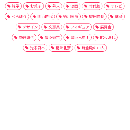
雑学
お菓子
幕末
漫画
時代劇
テレビ
べらぼう
明治時代
徳川家康
織田信長
抹茶
デザイン
文房具
フィギュア
展覧会
鎌倉時代
豊臣秀吉
豊臣兄弟！
昭和時代
光る君へ
葛飾北斎
鎌倉殿の13人