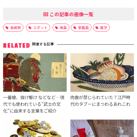
この記事の画像一覧
長崎県
スポット
端島
軍艦島
雑学
関連する記事
RELATED
一番槍、抜け駆け などなど…現
肉食が禁じられていた？江戸時
代でも使われている”武士の文
代のタブーにまつわるあれこれ
化”に由来する言葉をご紹介