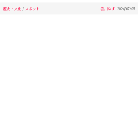
歴史・文化
/
スポット
雲川ゆず
2024/07/05