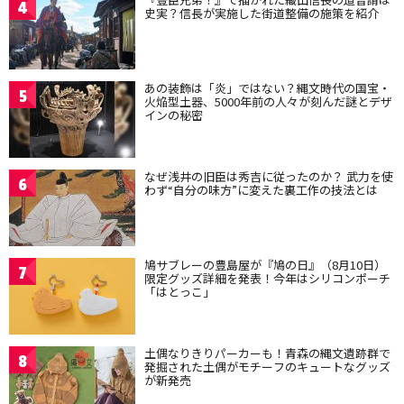
4
史実？信長が実施した街道整備の施策を紹介
あの装飾は「炎」ではない？縄文時代の国宝・
5
火焔型土器、5000年前の人々が刻んだ謎とデザ
インの秘密
なぜ浅井の旧臣は秀吉に従ったのか？ 武力を使
6
わず“自分の味方”に変えた裏工作の技法とは
鳩サブレーの豊島屋が『鳩の日』（8月10日）
7
限定グッズ詳細を発表！今年はシリコンポーチ
「はとっこ」
土偶なりきりパーカーも！青森の縄文遺跡群で
8
発掘された土偶がモチーフのキュートなグッズ
が新発売