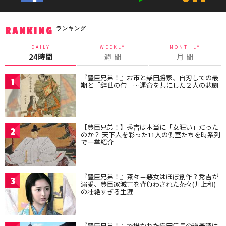
ランキング
RANKING
DAILY
WEEKLY
MONTHLY
24時間
週 間
月 間
『豊臣兄弟！』お市と柴田勝家、自刃しての最
1
期と「辞世の句」…運命を共にした２人の悲劇
【豊臣兄弟！】秀吉は本当に「女狂い」だった
2
のか？ 天下人を彩った11人の側室たちを時系列
で一挙紹介
『豊臣兄弟！』茶々＝悪女はほぼ創作？秀吉が
3
溺愛、豊臣家滅亡を背負わされた茶々(井上和)
の壮絶すぎる生涯
『豊臣兄弟！』で描かれた織田信長の道普請は