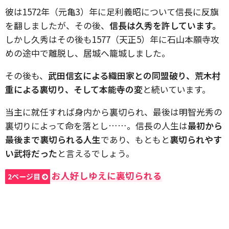
彼は1572年（元亀3）年に足利義昭について信長に反旗
を翻しましたが、その後、
信長は久秀を許しています。
しかし久秀はその後も1577（天正5）年に石山本願寺攻
めの途中で離脱し、居城へ籠城しました。
その後も、
武田信玄による織田家との同盟破り、荒木村
重による裏切り、そして本能寺の変
と続いています。
当主に就任すれば身内から裏切られ、最後は明智光秀の
裏切りによって命を落とし……。信長の人生は
最初から
最後まで裏切られる人生
であり、もともと
裏切られやす
い武将だった
と言えるでしょう。
お人好しゆえに裏切られる
2ページ目