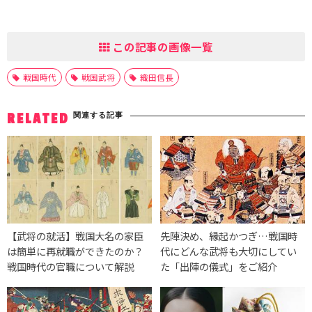
この記事の画像一覧
戦国時代
戦国武将
織田信長
関連する記事
RELATED
【武将の就活】戦国大名の家臣
先陣決め、縁起かつぎ…戦国時
は簡単に再就職ができたのか？
代にどんな武将も大切にしてい
戦国時代の官職について解説
た「出陣の儀式」をご紹介