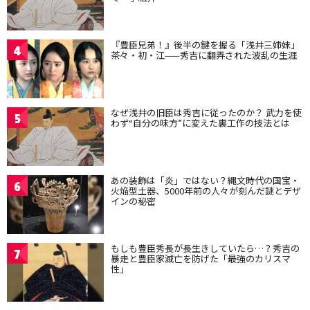
『豊臣兄弟！』後半の鍵を握る「浅井三姉妹」
4
茶々・初・江——秀吉に翻弄された波乱の生涯
なぜ浅井の旧臣は秀吉に従ったのか？ 武力を使
5
わず“自分の味方”に変えた裏工作の技法とは
あの装飾は「炎」ではない？縄文時代の国宝・
6
火焔型土器、5000年前の人々が刻んだ謎とデザ
インの秘密
もしも豊臣秀長が長生きしていたら…？秀吉の
7
暴走と豊臣家滅亡を防げた「最強のカリスマ
性」