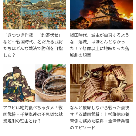
「きつつき作戦」「釣野伏せ」
戦国時代、城主が自刃するよう
など…戦国時代、名だたる武将
な「落城」はほとんどなかっ
たちはどんな戦法で勝利を目指
た！？想像以上に地味だった落
した？
城劇の現実
アワビは絶対食べちゃダメ！戦
なんと放尿しながら戦った豪快
国武将・千葉胤連の不思議な就
すぎる戦国武将！上杉謙信の養
業規則の理由とは？
育係も務めた猛将・金津新兵衛
のエピソード