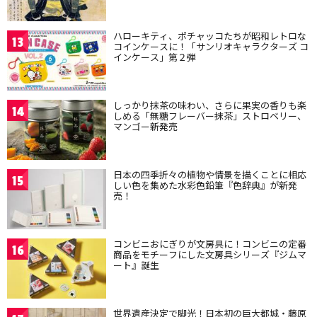
ハローキティ、ポチャッコたちが昭和レトロな
13
コインケースに！「サンリオキャラクターズ コ
インケース」第２弾
しっかり抹茶の味わい、さらに果実の香りも楽
14
しめる「無糖フレーバー抹茶」ストロベリー、
マンゴー新発売
日本の四季折々の植物や情景を描くことに相応
15
しい色を集めた水彩色鉛筆『色辞典』が新発
売！
コンビニおにぎりが文房具に！コンビニの定番
16
商品をモチーフにした文房具シリーズ『ジムマ
ート』誕生
世界遺産決定で脚光！日本初の巨大都城・藤原