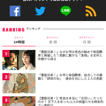
ランキング
RANKING
DAILY
WEEKLY
MONTHLY
24時間
週 間
月 間
『豊臣兄弟！』なぜお市は秀吉の勧めで柴田勝
1
家と再婚した？悲劇に繋がる「真相」を史料と
伏線から探る
『豊臣兄弟！』お市と柴田勝家、自刃しての最
2
期と「辞世の句」…運命を共にした２人の悲劇
【豊臣兄弟！】秀吉は本当に「女狂い」だった
3
のか？ 天下人を彩った11人の側室たちを時系列
で一挙紹介