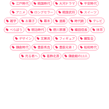
江戸時代
戦国時代
大河ドラマ
平安時代
アニメ
ロングセラー
戦国武将
スイーツ
雑学
お菓子
幕末
漫画
時代劇
テレビ
べらぼう
明治時代
徳川家康
織田信長
抹茶
デザイン
文房具
フィギュア
展覧会
鎌倉時代
豊臣秀吉
豊臣兄弟！
昭和時代
光る君へ
葛飾北斎
鎌倉殿の13人