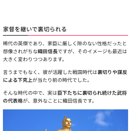
家督を継いで裏切られる
稀代の英傑であり、家臣に厳しく隙のない性格だったと
想像されがちな
織田信長
ですが、そのイメージも最近は
大きく変わりつつあります。
言うまでもなく、彼が活躍した戦国時代は
裏切りや謀反
による下克上
が当たり前の時代でした。
そんな時代の中で、実は
臣下たちに裏切られ続けた武将
の代表格
が、意外なことに織田信長です。