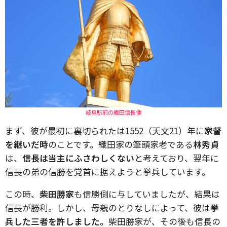
岐阜駅前の織田信長像
まず、彼が最初に裏切られたは1552（天文21）年に
家督
を継いだ時
のことです。織田家の筆頭家老である
林秀貞
は、
信長は当主にふさわしくない
と考えており、翌年に
信長の弟の信勝を党首に据えようと挙兵しています。
この時、
柴田勝家
も信勝側に与していましたが、結果は
信長が勝利。しかし、母親のとりなしによって、彼は
挙
兵した三者を許しました。
柴田勝家が、その後も信長の