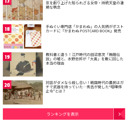
17
京を創り上げた知られざる女帝・持統天皇の凄
絶な執念
手ぬぐい専門店「かまわぬ」の人気柄がポスト
18
カードに『かまわぬ POSTCARD BOOK』発売
教科書と違う！江戸時代の田沼意次「賄賂伝
19
説」の嘘と、水野忠邦が「大奥」を敵に回した
本当の理由
対話がダメなら殺し合い！戦国時代の農民はガ
20
チで武器を持っていた…秀吉が発した“喧嘩停
止令”とは？
ランキングを表示