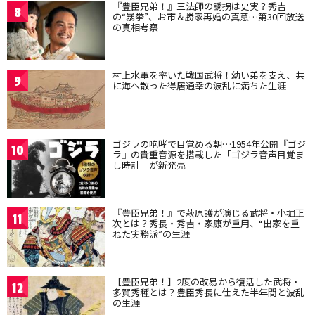
『豊臣兄弟！』三法師の誘拐は史実？秀吉
8
の“暴挙”、お市＆勝家再婚の真意…第30回放送
の真相考察
村上水軍を率いた戦国武将！幼い弟を支え、共
9
に海へ散った得居通幸の波乱に満ちた生涯
ゴジラの咆哮で目覚める朝…1954年公開『ゴジ
10
ラ』の貴重音源を搭載した「ゴジラ音声目覚ま
し時計」が新発売
『豊臣兄弟！』で萩原護が演じる武将・小堀正
11
次とは？秀長・秀吉・家康が重用、“出家を重
ねた実務派”の生涯
【豊臣兄弟！】2度の改易から復活した武将・
12
多賀秀種とは？豊臣秀長に仕えた半年間と波乱
の生涯