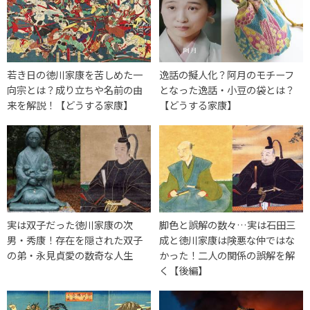
若き日の徳川家康を苦しめた一
逸話の擬人化？阿月のモチーフ
向宗とは？成り立ちや名前の由
となった逸話・小豆の袋とは？
来を解説！【どうする家康】
【どうする家康】
実は双子だった徳川家康の次
脚色と誤解の数々…実は石田三
男・秀康！存在を隠された双子
成と徳川家康は険悪な仲ではな
の弟・永見貞愛の数奇な人生
かった！二人の関係の誤解を解
く【後編】