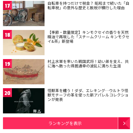
自転車を持つだけで税金？ 昭和まで続いた「自
17
転車税」の意外な歴史と脱税が横行した理由
【季節・数量限定】キンモクセイの香りを天然
18
精油で再現した「スチームクリーム キンモクセ
イ&茶」新登場
村上水軍を率いた戦国武将！幼い弟を支え、共
19
に海へ散った得居通幸の波乱に満ちた生涯
怪獣革を纏う！ダダ、エレキング…ウルトラ怪
20
獣モチーフの革を使った新アパレルコレクショ
ンが発表
ランキングを表示