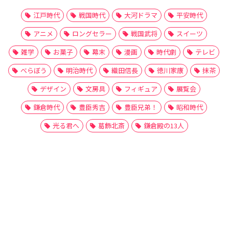
江戸時代
戦国時代
大河ドラマ
平安時代
アニメ
ロングセラー
戦国武将
スイーツ
雑学
お菓子
幕末
漫画
時代劇
テレビ
べらぼう
明治時代
織田信長
徳川家康
抹茶
デザイン
文房具
フィギュア
展覧会
鎌倉時代
豊臣秀吉
豊臣兄弟！
昭和時代
光る君へ
葛飾北斎
鎌倉殿の13人