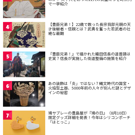
で一挙紹介
【豊臣兄弟！】22歳で散った長宗我部元親の天
4
才後継者・信親とは？武勇を奮った若武者の壮
絶な最期
『豊臣兄弟！』で描かれた織田信長の道普請は
5
史実？信長が実施した街道整備の施策を紹介
あの装飾は「炎」ではない？縄文時代の国宝・
6
火焔型土器、5000年前の人々が刻んだ謎とデザ
インの秘密
鳩サブレーの豊島屋が『鳩の日』（8月10日）
7
限定グッズ詳細を発表！今年はシリコンポーチ
「はとっこ」