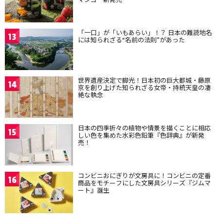
「一口」が「いもあらい」！？ 日本の難読地名
13
には知られざる“名前の法則”があった
世界遺産決定で脚光！日本初の巨大都城・藤原
14
京を創り上げた知られざる女帝・持統天皇の凄
絶な執念
日本の四季折々の植物や情景を描くことに相応
15
しい色を集めた水彩色鉛筆『色辞典』が新発
売！
コンビニおにぎりが文房具に！コンビニの定番
16
商品をモチーフにした文房具シリーズ『ジムマ
ート』誕生