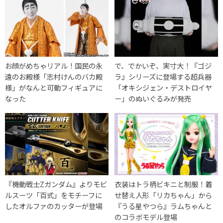
お顔がめちゃリアル！国民の永
で、でかいぞ、実寸大！『ゴジ
遠のお殿様「志村けんのバカ殿
ラ』シリーズに登場する超兵器
様」がなんと可動フィギュアに
「オキシジェン・デストロイヤ
なった
ー」のぬいぐるみが発売
『機動戦士Zガンダム』よりモビ
衣装はトラ柄ビキニと制服！着
ルスーツ「百式」をモチーフに
せ替え人形「リカちゃん」から
したオルファのカッターが登場
『うる星やつら』ラムちゃんと
のコラボモデル登場