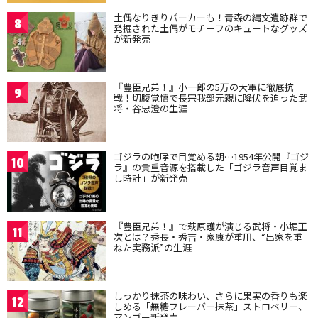
土偶なりきりパーカーも！青森の縄文遺跡群で
8
発掘された土偶がモチーフのキュートなグッズ
が新発売
『豊臣兄弟！』小一郎の5万の大軍に徹底抗
9
戦！切腹覚悟で長宗我部元親に降伏を迫った武
将・谷忠澄の生涯
ゴジラの咆哮で目覚める朝…1954年公開『ゴジ
10
ラ』の貴重音源を搭載した「ゴジラ音声目覚ま
し時計」が新発売
『豊臣兄弟！』で萩原護が演じる武将・小堀正
11
次とは？秀長・秀吉・家康が重用、“出家を重
ねた実務派”の生涯
しっかり抹茶の味わい、さらに果実の香りも楽
12
しめる「無糖フレーバー抹茶」ストロベリー、
マンゴー新発売