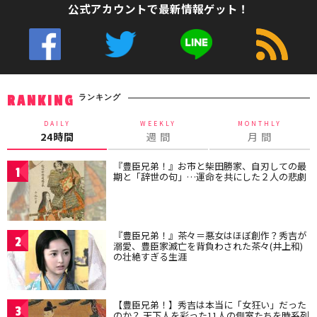
公式アカウントで最新情報ゲット！
ランキング
RANKING
DAILY
WEEKLY
MONTHLY
24時間
週 間
月 間
『豊臣兄弟！』お市と柴田勝家、自刃しての最
1
期と「辞世の句」…運命を共にした２人の悲劇
『豊臣兄弟！』茶々＝悪女はほぼ創作？秀吉が
2
溺愛、豊臣家滅亡を背負わされた茶々(井上和)
の壮絶すぎる生涯
【豊臣兄弟！】秀吉は本当に「女狂い」だった
3
のか？ 天下人を彩った11人の側室たちを時系列