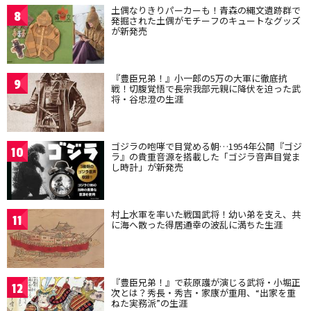
土偶なりきりパーカーも！青森の縄文遺跡群で
8
発掘された土偶がモチーフのキュートなグッズ
が新発売
『豊臣兄弟！』小一郎の5万の大軍に徹底抗
9
戦！切腹覚悟で長宗我部元親に降伏を迫った武
将・谷忠澄の生涯
ゴジラの咆哮で目覚める朝…1954年公開『ゴジ
10
ラ』の貴重音源を搭載した「ゴジラ音声目覚ま
し時計」が新発売
村上水軍を率いた戦国武将！幼い弟を支え、共
11
に海へ散った得居通幸の波乱に満ちた生涯
『豊臣兄弟！』で萩原護が演じる武将・小堀正
12
次とは？秀長・秀吉・家康が重用、“出家を重
ねた実務派”の生涯