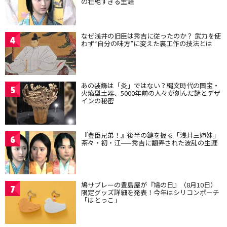
の壮絶すぎる生涯
なぜ浅井の旧臣は秀吉に従ったのか？ 武力を使
4
わず“自分の味方”に変えた裏工作の技法とは
あの装飾は「炎」ではない？縄文時代の国宝・
5
火焔型土器、5000年前の人々が刻んだ謎とデザ
インの秘密
『豊臣兄弟！』後半の鍵を握る「浅井三姉妹」
6
茶々・初・江——秀吉に翻弄された波乱の生涯
鳩サブレーの豊島屋が『鳩の日』（8月10日）
7
限定グッズ詳細を発表！今年はシリコンポーチ
「はとっこ」