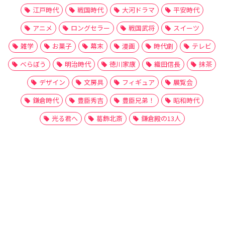
江戸時代
戦国時代
大河ドラマ
平安時代
アニメ
ロングセラー
戦国武将
スイーツ
雑学
お菓子
幕末
漫画
時代劇
テレビ
べらぼう
明治時代
徳川家康
織田信長
抹茶
デザイン
文房具
フィギュア
展覧会
鎌倉時代
豊臣秀吉
豊臣兄弟！
昭和時代
光る君へ
葛飾北斎
鎌倉殿の13人