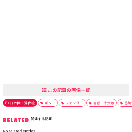
この記事の画像一覧
日本画・浮世絵
ギター
フェンダー
富嶽三十六景
葛飾
関連する記事
RELATED
No related entries.