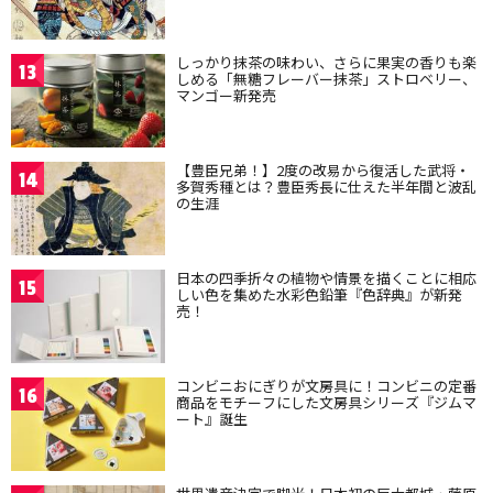
しっかり抹茶の味わい、さらに果実の香りも楽
13
しめる「無糖フレーバー抹茶」ストロベリー、
マンゴー新発売
【豊臣兄弟！】2度の改易から復活した武将・
14
多賀秀種とは？豊臣秀長に仕えた半年間と波乱
の生涯
日本の四季折々の植物や情景を描くことに相応
15
しい色を集めた水彩色鉛筆『色辞典』が新発
売！
コンビニおにぎりが文房具に！コンビニの定番
16
商品をモチーフにした文房具シリーズ『ジムマ
ート』誕生