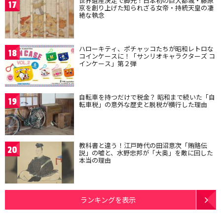
世界遺産決定で脚光！日本初の巨大都城・藤原
17
京を創り上げた知られざる女帝・持統天皇の凄
絶な執念
ハローキティ、ポチャッコたちが昭和レトロな
18
コインケースに！「サンリオキャラクターズ コ
インケース」第２弾
自転車を持つだけで税金？ 昭和まで続いた「自
19
転車税」の意外な歴史と脱税が横行した理由
教科書と違う！江戸時代の田沼意次「賄賂伝
20
説」の嘘と、水野忠邦が「大奥」を敵に回した
本当の理由
ランキングを表示