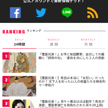
公式アカウントで最新情報ゲット！
ランキング
RANKING
DAILY
WEEKLY
MONTHLY
24時間
週 間
月 間
『豊臣兄弟！』お市と柴田勝家、自刃しての最
1
期と「辞世の句」…運命を共にした２人の悲劇
【豊臣兄弟！】秀吉は本当に「女狂い」だった
2
のか？ 天下人を彩った11人の側室たちを時系列
で一挙紹介
『豊臣兄弟！』茶々＝悪女はほぼ創作？秀吉が
3
溺愛、豊臣家滅亡を背負わされた茶々(井上和)