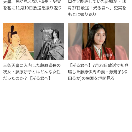
天皇、民が見えない道長…史実
ロクソ酷評していた証拠が…10
を基に11月10日放送を振り返り
月27日放送「光る君へ」史実を
もとに振り返り
三条天皇に入内した藤原道長の
【光る君へ】7月28日放送で初登
次女・藤原妍子とはどんな女性
場した藤原伊周の妻・源幾子(松
だったのか？【光る君へ】
田るか)の生涯を垣間見る