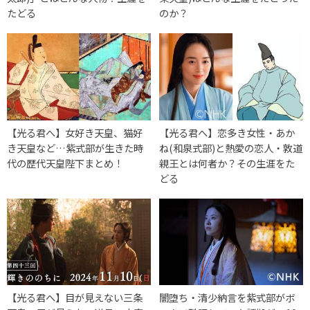
たどる
のか？
【光る君へ】女好き天皇、猫好
【光る君へ】恋多き女性・あか
き天皇など…紫式部が生きた時
ね(和泉式部)と熱愛の恋人・敦道
代の歴代天皇陛下まとめ！
親王とは何者か？その生涯をた
どる
【光る君へ】目が見えない三条
闇堕ち・清少納言を紫式部がボ