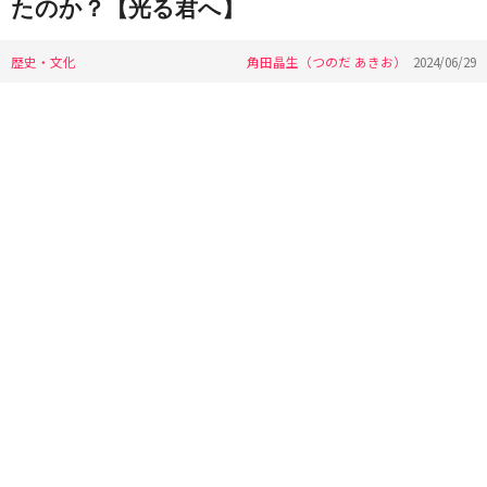
たのか？【光る君へ】
歴史・文化
角田晶生（つのだ あきお）
2024/06/29