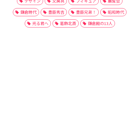
デザイン
文房具
フィギュア
展覧会
鎌倉時代
豊臣秀吉
豊臣兄弟！
昭和時代
光る君へ
葛飾北斎
鎌倉殿の13人