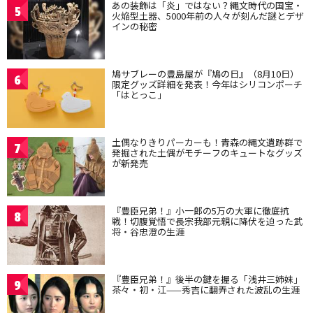
あの装飾は「炎」ではない？縄文時代の国宝・
5
火焔型土器、5000年前の人々が刻んだ謎とデザ
インの秘密
鳩サブレーの豊島屋が『鳩の日』（8月10日）
6
限定グッズ詳細を発表！今年はシリコンポーチ
「はとっこ」
土偶なりきりパーカーも！青森の縄文遺跡群で
7
発掘された土偶がモチーフのキュートなグッズ
が新発売
『豊臣兄弟！』小一郎の5万の大軍に徹底抗
8
戦！切腹覚悟で長宗我部元親に降伏を迫った武
将・谷忠澄の生涯
『豊臣兄弟！』後半の鍵を握る「浅井三姉妹」
9
茶々・初・江——秀吉に翻弄された波乱の生涯