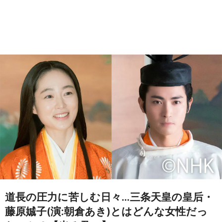
道長の圧力に苦しむ日々…三条天皇の皇后・
藤原娍子(演:朝倉あき)とはどんな女性だっ