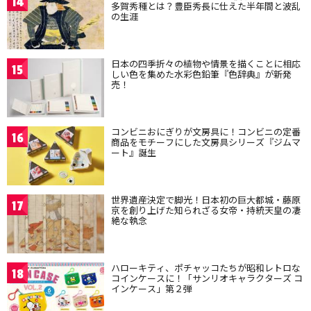
14
多賀秀種とは？豊臣秀長に仕えた半年間と波乱
の生涯
日本の四季折々の植物や情景を描くことに相応
15
しい色を集めた水彩色鉛筆『色辞典』が新発
売！
コンビニおにぎりが文房具に！コンビニの定番
16
商品をモチーフにした文房具シリーズ『ジムマ
ート』誕生
世界遺産決定で脚光！日本初の巨大都城・藤原
17
京を創り上げた知られざる女帝・持統天皇の凄
絶な執念
ハローキティ、ポチャッコたちが昭和レトロな
18
コインケースに！「サンリオキャラクターズ コ
インケース」第２弾