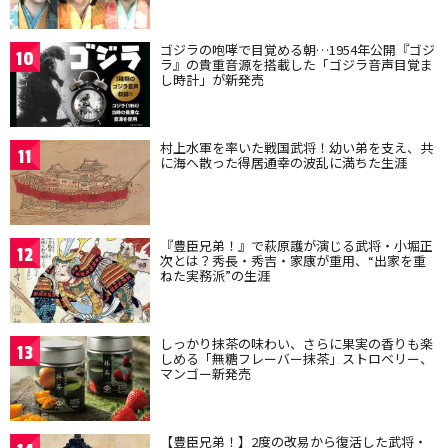
ゴジラの咆哮で目覚める朝…1954年公開『ゴジ
10
ラ』の貴重音源を搭載した「ゴジラ音声目覚ま
し時計」が新発売
村上水軍を率いた戦国武将！幼い弟を支え、共
11
に海へ散った得居通幸の波乱に満ちた生涯
『豊臣兄弟！』で萩原護が演じる武将・小堀正
12
次とは？秀長・秀吉・家康が重用、“出家を重
ねた実務派”の生涯
しっかり抹茶の味わい、さらに果実の香りも楽
13
しめる「無糖フレーバー抹茶」ストロベリー、
マンゴー新発売
【豊臣兄弟！】2度の改易から復活した武将・