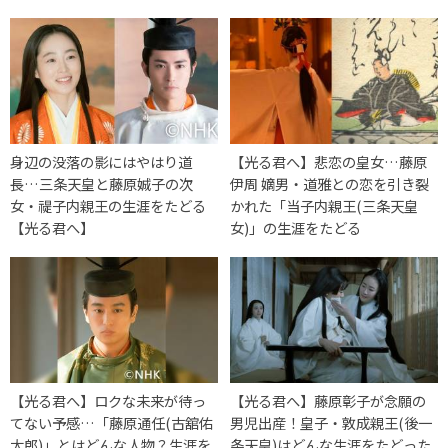
身辺の没落の影にはやはり道
【光る君へ】悲恋の皇女…藤原
長…三条天皇と藤原娍子の次
伊周 嫡男・道雅との恋を引き裂
女・禔子内親王の生涯をたどる
かれた「当子内親王(三条天皇
【光る君へ】
女)」の生涯をたどる
【光る君へ】ロクな未来が待っ
【光る君へ】藤原彰子が念願の
てない予感…「藤原通任(古舘佑
男児出産！皇子・敦成親王(後一
太郎)」とはどんな人物？生涯を
条天皇)はどんな生涯をたどった