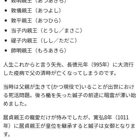
敦明親王（あつあきら）
敦儀親王（あつよし）
敦平親王（あつひら）
当子内親王（とうし／まさこ）
禔子内親王（しし／ただこ）
師明親王（もろあきら）
人生これからと言う矢先、長徳元年（995年）に大流行
した疫病で父の済時が亡くなってしまうのです。
当時は父親が生きて(かつ現役で)いることが出世におけ
る死活問題。後ろ楯を失った娍子の前途に暗雲が漂い始
めました。
居貞親王の寵愛だけが恃みでしたが、寛弘8年（1011
年）に居貞親王が皇位を継承すると娍子は女御となりま
す。