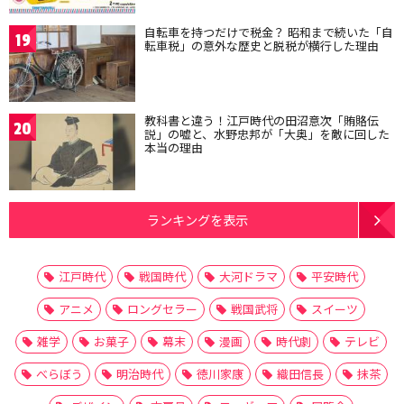
自転車を持つだけで税金？ 昭和まで続いた「自
19
転車税」の意外な歴史と脱税が横行した理由
教科書と違う！江戸時代の田沼意次「賄賂伝
20
説」の嘘と、水野忠邦が「大奥」を敵に回した
本当の理由
ランキングを表示
江戸時代
戦国時代
大河ドラマ
平安時代
アニメ
ロングセラー
戦国武将
スイーツ
雑学
お菓子
幕末
漫画
時代劇
テレビ
べらぼう
明治時代
徳川家康
織田信長
抹茶