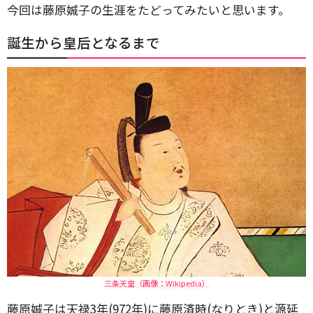
今回は藤原娍子の生涯をたどってみたいと思います。
誕生から皇后となるまで
三条天皇（画像：Wikipedia）
藤原娍子は天禄3年(972年)に藤原済時(なりとき)と源延