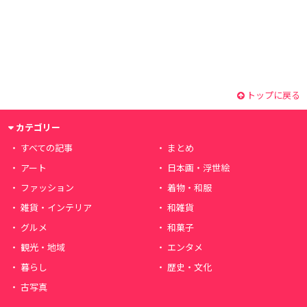
トップに戻る
カテゴリー
すべての記事
まとめ
アート
日本画・浮世絵
ファッション
着物・和服
雑貨・インテリア
和雑貨
グルメ
和菓子
観光・地域
エンタメ
暮らし
歴史・文化
古写真