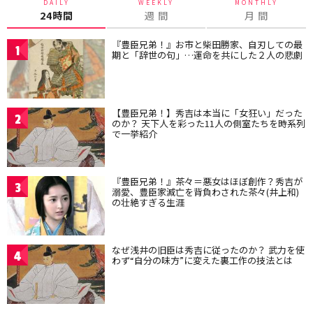
DAILY
WEEKLY
MONTHLY
24時間
週 間
月 間
『豊臣兄弟！』お市と柴田勝家、自刃しての最
1
期と「辞世の句」…運命を共にした２人の悲劇
【豊臣兄弟！】秀吉は本当に「女狂い」だった
2
のか？ 天下人を彩った11人の側室たちを時系列
で一挙紹介
『豊臣兄弟！』茶々＝悪女はほぼ創作？秀吉が
3
溺愛、豊臣家滅亡を背負わされた茶々(井上和)
の壮絶すぎる生涯
なぜ浅井の旧臣は秀吉に従ったのか？ 武力を使
4
わず“自分の味方”に変えた裏工作の技法とは