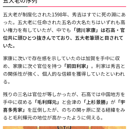
五大老の序列
五大老が制度化された1598年、秀吉はすでに死の淵にあ
った。五大老に任命された五名の大名たちはいずれも高
い権力を有していたが、中でも
「徳川家康」は石高・官
位共に頭ひとつ抜きんでており、五大老筆頭と目されて
いた。
家康に次いで存在感を示していたのは加賀を手中に収
め、家康に次ぐ官位を持つ
「前田利家」
。利家は秀吉と
の関係性が強く、個人的な信頼を獲得していたといわれ
る。
残りの三名は官位が等しかったが、石高では中国地方を
手中に収める
「毛利輝元」
と会津の
「上杉景勝」
が
「宇
喜多秀家」
を圧倒したが、のちの関ヶ原に至る経緯をみ
ると毛利輝元の地位が高かったように伺える。