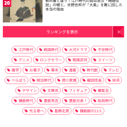
教科書と違う！江戸時代の田沼意次「賄賂伝
20
説」の嘘と、水野忠邦が「大奥」を敵に回した
本当の理由
ランキングを表示
江戸時代
戦国時代
大河ドラマ
平安時代
アニメ
ロングセラー
戦国武将
スイーツ
雑学
お菓子
幕末
漫画
時代劇
テレビ
べらぼう
明治時代
徳川家康
織田信長
抹茶
デザイン
文房具
フィギュア
展覧会
鎌倉時代
豊臣秀吉
豊臣兄弟！
昭和時代
光る君へ
葛飾北斎
鎌倉殿の13人