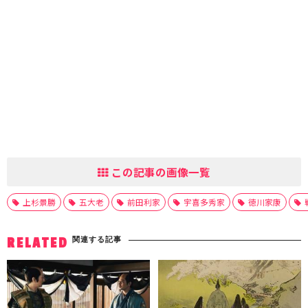
この記事の画像一覧
上杉景勝
五大老
前田利家
宇喜多秀家
徳川家康
関連する記事
RELATED