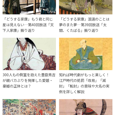
「どうする家康」もう君と同じ
「どうする家康」浪速のことは
星は見えない…第40回放送「天
夢のまた夢…第39回放送「太
下人家康」振り返り
閤、くたばる」振り返り
300人もの側室を抱えた豊臣秀吉
知れば時代劇がもっと楽しく！
が親バカぶりを発揮した愛娘・
江戸時代の処罰「改易」「減
豪姫の正体とは？
封」「転封」の意味や大名の実
例を詳しく解説