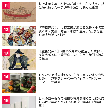
村上水軍を率いた戦国武将！幼い弟を支え、共
11
に海へ散った得居通幸の波乱に満ちた生涯
『豊臣兄弟！』で萩原護が演じる武将・小堀正
12
次とは？秀長・秀吉・家康が重用、“出家を重
ねた実務派”の生涯
【豊臣兄弟！】2度の改易から復活した武将・
13
多賀秀種とは？豊臣秀長に仕えた半年間と波乱
の生涯
しっかり抹茶の味わい、さらに果実の香りも楽
14
しめる「無糖フレーバー抹茶」ストロベリー、
マンゴー新発売
日本の四季折々の植物や情景を描くことに相応
15
しい色を集めた水彩色鉛筆『色辞典』が新発
売！