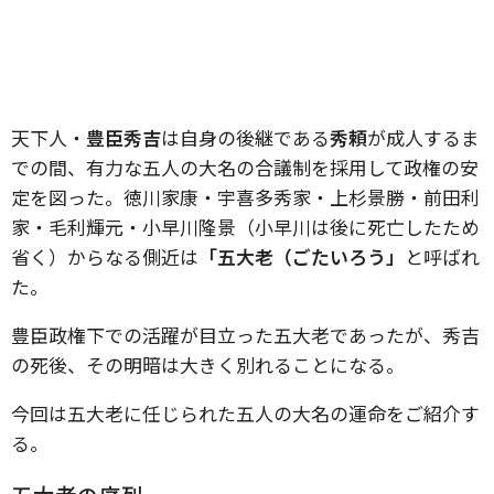
天下人・
豊臣秀吉
は自身の後継である
秀頼
が成人するま
での間、有力な五人の大名の合議制を採用して政権の安
定を図った。徳川家康・宇喜多秀家・上杉景勝・前田利
家・毛利輝元・小早川隆景（小早川は後に死亡したため
省く）からなる側近は
「五大老（ごたいろう」
と呼ばれ
た。
豊臣政権下での活躍が目立った五大老であったが、秀吉
の死後、その明暗は大きく別れることになる。
今回は五大老に任じられた五人の大名の運命をご紹介す
る。