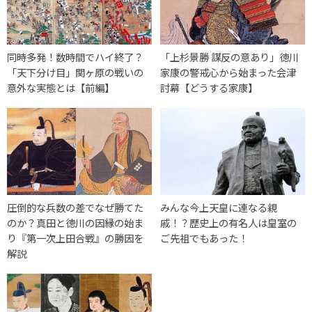
同時多発！数時間でハイ終了？
「上杉景勝 謀反の意あり」徳川
「天下分け目」関ヶ原の戦いの
家康の警戒心から始まった会津
意外な実態とは【前編】
討幕【どうする家康】
圧倒的な兵数の差でなぜ勝てた
みんな今上天皇に連なる親
のか？真田と徳川の因縁の始ま
戚！？歴史上の有名人は皇室の
り『第一次上田合戦』の勝因を
ご先祖でもあった！
解説