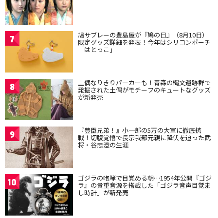
鳩サブレーの豊島屋が『鳩の日』（8月10日）
7
限定グッズ詳細を発表！今年はシリコンポーチ
「はとっこ」
土偶なりきりパーカーも！青森の縄文遺跡群で
8
発掘された土偶がモチーフのキュートなグッズ
が新発売
『豊臣兄弟！』小一郎の5万の大軍に徹底抗
9
戦！切腹覚悟で長宗我部元親に降伏を迫った武
将・谷忠澄の生涯
ゴジラの咆哮で目覚める朝…1954年公開『ゴジ
10
ラ』の貴重音源を搭載した「ゴジラ音声目覚ま
し時計」が新発売