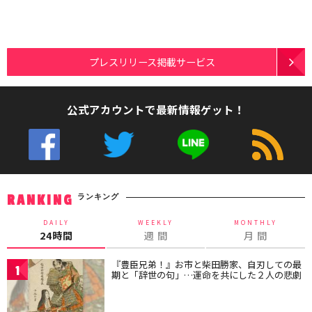
プレスリリース掲載サービス
公式アカウントで最新情報ゲット！
ランキング
RANKING
DAILY
WEEKLY
MONTHLY
24時間
週 間
月 間
『豊臣兄弟！』お市と柴田勝家、自刃しての最
1
期と「辞世の句」…運命を共にした２人の悲劇