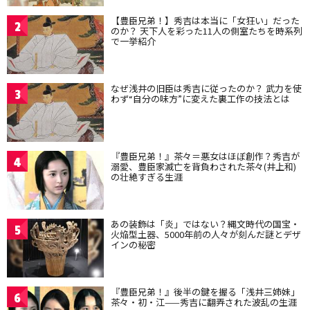
【豊臣兄弟！】秀吉は本当に「女狂い」だった
2
のか？ 天下人を彩った11人の側室たちを時系列
で一挙紹介
なぜ浅井の旧臣は秀吉に従ったのか？ 武力を使
3
わず“自分の味方”に変えた裏工作の技法とは
『豊臣兄弟！』茶々＝悪女はほぼ創作？秀吉が
4
溺愛、豊臣家滅亡を背負わされた茶々(井上和)
の壮絶すぎる生涯
あの装飾は「炎」ではない？縄文時代の国宝・
5
火焔型土器、5000年前の人々が刻んだ謎とデザ
インの秘密
『豊臣兄弟！』後半の鍵を握る「浅井三姉妹」
6
茶々・初・江——秀吉に翻弄された波乱の生涯