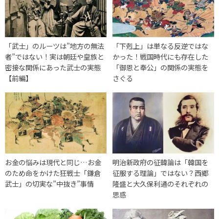
「武士」のルーツは”地方の無法
「下剋上」は単なる反逆ではな
者”ではない！実は朝廷や皇族と
かった！戦国時代にも存在した
密接な関係にあった武士の実態
「御恩と奉公」の関係の実態を
【前編】
さぐる
お金の悩みは現代と同じ…お金
明治新政府の征韓論は「韓国を
のため命をかけた狂戦士「鎌倉
征服する理論」ではない？西郷
武士」の切実な”中抜き”事情
隆盛と大久保利通のそれぞれの
思惑