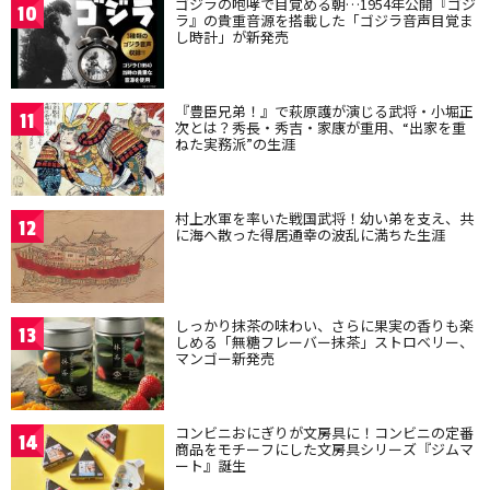
ゴジラの咆哮で目覚める朝…1954年公開『ゴジ
10
ラ』の貴重音源を搭載した「ゴジラ音声目覚ま
し時計」が新発売
『豊臣兄弟！』で萩原護が演じる武将・小堀正
11
次とは？秀長・秀吉・家康が重用、“出家を重
ねた実務派”の生涯
村上水軍を率いた戦国武将！幼い弟を支え、共
12
に海へ散った得居通幸の波乱に満ちた生涯
しっかり抹茶の味わい、さらに果実の香りも楽
13
しめる「無糖フレーバー抹茶」ストロベリー、
マンゴー新発売
コンビニおにぎりが文房具に！コンビニの定番
14
商品をモチーフにした文房具シリーズ『ジムマ
ート』誕生