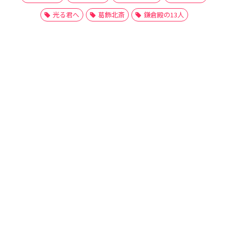
光る君へ
葛飾北斎
鎌倉殿の13人