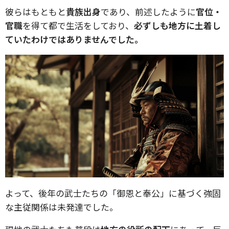
彼らはもともと
貴族出身
であり、前述したように
官位・
官職
を得て都で生活をしており、
必ずしも地方に土着し
ていたわけではありませんでした。
よって、後年の武士たちの「御恩と奉公」に基づく強固
な主従関係は未発達でした。