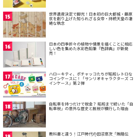
世界遺産決定で脚光！日本初の巨大都城・藤原
15
京を創り上げた知られざる女帝・持統天皇の凄
絶な執念
日本の四季折々の植物や情景を描くことに相応
16
しい色を集めた水彩色鉛筆『色辞典』が新発
売！
ハローキティ、ポチャッコたちが昭和レトロな
17
コインケースに！「サンリオキャラクターズ コ
インケース」第２弾
自転車を持つだけで税金？ 昭和まで続いた「自
18
転車税」の意外な歴史と脱税が横行した理由
教科書と違う！江戸時代の田沼意次「賄賂伝
19