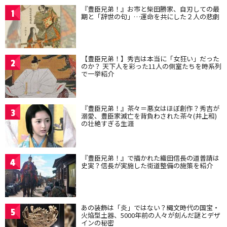
『豊臣兄弟！』お市と柴田勝家、自刃しての最
1
期と「辞世の句」…運命を共にした２人の悲劇
【豊臣兄弟！】秀吉は本当に「女狂い」だった
2
のか？ 天下人を彩った11人の側室たちを時系列
で一挙紹介
『豊臣兄弟！』茶々＝悪女はほぼ創作？秀吉が
3
溺愛、豊臣家滅亡を背負わされた茶々(井上和)
の壮絶すぎる生涯
『豊臣兄弟！』で描かれた織田信長の道普請は
4
史実？信長が実施した街道整備の施策を紹介
あの装飾は「炎」ではない？縄文時代の国宝・
5
火焔型土器、5000年前の人々が刻んだ謎とデザ
インの秘密