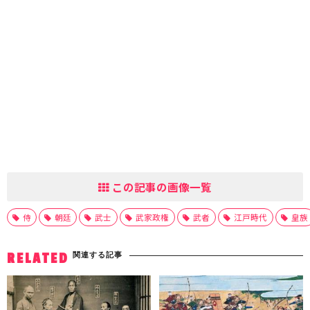
この記事の画像一覧
侍
朝廷
武士
武家政権
武者
江戸時代
皇族
関連する記事
RELATED