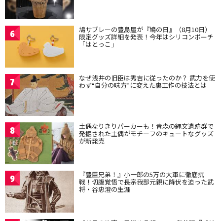
鳩サブレーの豊島屋が『鳩の日』（8月10日）
6
限定グッズ詳細を発表！今年はシリコンポーチ
「はとっこ」
なぜ浅井の旧臣は秀吉に従ったのか？ 武力を使
7
わず“自分の味方”に変えた裏工作の技法とは
土偶なりきりパーカーも！青森の縄文遺跡群で
8
発掘された土偶がモチーフのキュートなグッズ
が新発売
『豊臣兄弟！』小一郎の5万の大軍に徹底抗
9
戦！切腹覚悟で長宗我部元親に降伏を迫った武
将・谷忠澄の生涯