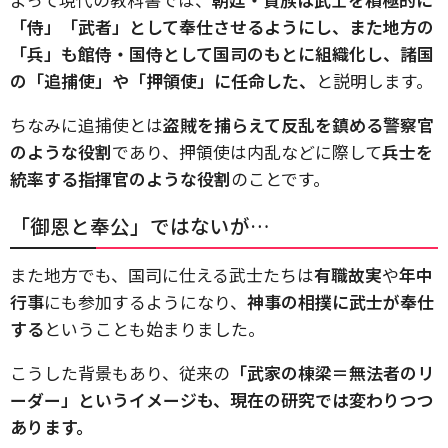
「侍」「武者」として奉仕させるようにし、また地方の
「兵」も館侍・国侍として国司のもとに組織化し、諸国
の「追捕使」や「押領使」に任命した、
と説明します。
ちなみに追捕使とは
盗賊を捕らえて反乱を鎮める警察官
のような役割
であり、押領使は内乱などに際して
兵士を
統率する指揮官のような役割
のことです。
「御恩と奉公」ではないが…
また地方でも、国司に仕える武士たちは
有職故実
や
年中
行事
にも参加するようになり、
神事の相撲に武士が奉仕
する
ということも始まりました。
こうした背景もあり、従来の
「武家の棟梁＝無法者のリ
ーダー」というイメージも、現在の研究では変わりつつ
あります。