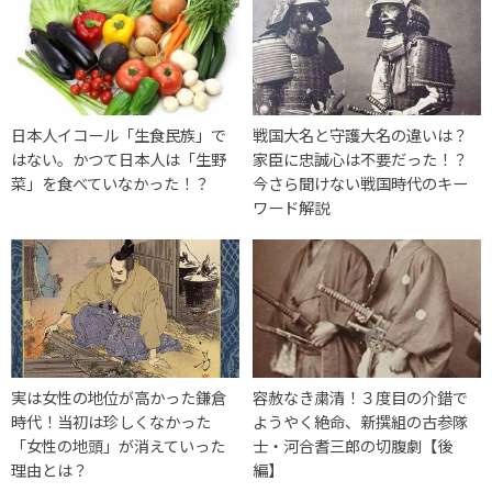
日本人イコール「生食民族」で
戦国大名と守護大名の違いは？
はない。かつて日本人は「生野
家臣に忠誠心は不要だった！？
菜」を食べていなかった！？
今さら聞けない戦国時代のキー
ワード解説
実は女性の地位が高かった鎌倉
容赦なき粛清！３度目の介錯で
時代！当初は珍しくなかった
ようやく絶命、新撰組の古参隊
「女性の地頭」が消えていった
士・河合耆三郎の切腹劇【後
理由とは？
編】