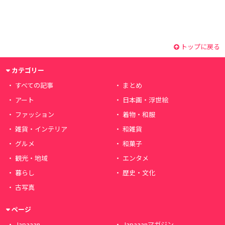
トップに戻る
カテゴリー
すべての記事
まとめ
アート
日本画・浮世絵
ファッション
着物・和服
雑貨・インテリア
和雑貨
グルメ
和菓子
観光・地域
エンタメ
暮らし
歴史・文化
古写真
ページ
Japaaan
Japaaanマガジン