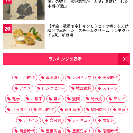
説」の嘘と、水野忠邦が「大奥」を敵に回した
本当の理由
【季節・数量限定】キンモクセイの香りを天然
20
精油で再現した「スチームクリーム キンモクセ
イ&茶」新登場
ランキングを表示
江戸時代
戦国時代
大河ドラマ
平安時代
アニメ
ロングセラー
戦国武将
スイーツ
雑学
お菓子
幕末
漫画
時代劇
テレビ
べらぼう
明治時代
徳川家康
織田信長
抹茶
デザイン
文房具
フィギュア
展覧会
鎌倉時代
豊臣秀吉
豊臣兄弟！
昭和時代