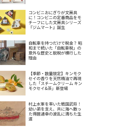
コンビニおにぎりが文房具
に！コンビニの定番商品をモ
チーフにした文房具シリーズ
『ジムマート』誕生
自転車を持つだけで税金？ 昭
和まで続いた「自転車税」の
意外な歴史と脱税が横行した
理由
【季節・数量限定】キンモク
セイの香りを天然精油で再現
した「スチームクリーム キン
モクセイ&茶」新登場
村上水軍を率いた戦国武将！
幼い弟を支え、共に海へ散っ
た得居通幸の波乱に満ちた生
涯