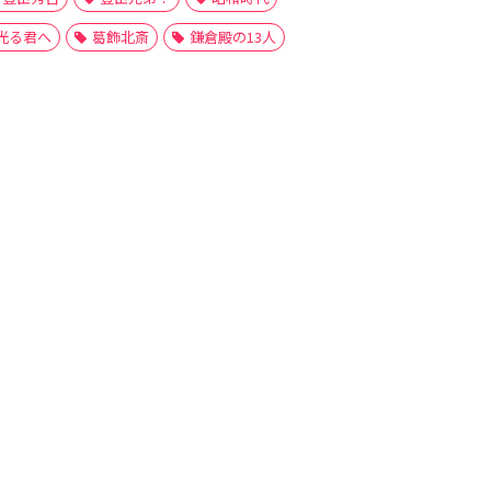
光る君へ
葛飾北斎
鎌倉殿の13人