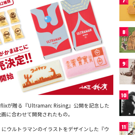
7
8
9
10
xが贈る『Ultraman: Rising』公開を記念した
企画に合わせて開発されたもの。
11
」にウルトラマンのイラストをデザインした『ウ