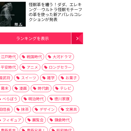
怪獣革を纏う！ダダ、エレキ
ング…ウルトラ怪獣モチーフ
の革を使った新アパレルコレ
クションが発表
ランキングを表示
江戸時代
戦国時代
大河ドラマ
平安時代
アニメ
ロングセラー
国武将
スイーツ
雑学
お菓子
幕末
漫画
時代劇
テレビ
べらぼう
明治時代
徳川家康
田信長
抹茶
デザイン
文房具
フィギュア
展覧会
鎌倉時代
豊臣秀吉
豊臣兄弟！
昭和時代