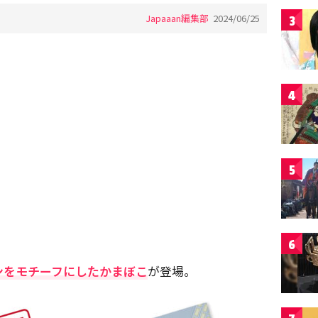
Japaaan編集部
2024/06/25
3
4
5
6
ンをモチーフにしたかまぼこ
が登場。