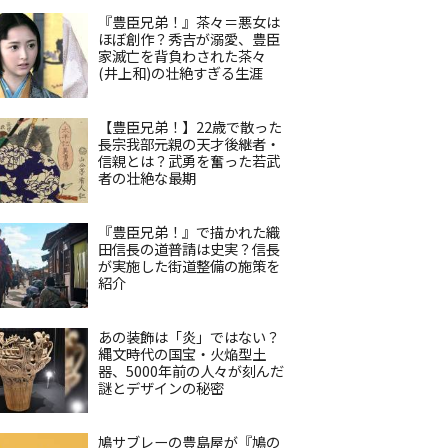
『豊臣兄弟！』茶々＝悪女は
ほぼ創作？秀吉が溺愛、豊臣
家滅亡を背負わされた茶々
(井上和)の壮絶すぎる生涯
【豊臣兄弟！】22歳で散った
長宗我部元親の天才後継者・
信親とは？武勇を奮った若武
者の壮絶な最期
『豊臣兄弟！』で描かれた織
田信長の道普請は史実？信長
が実施した街道整備の施策を
紹介
あの装飾は「炎」ではない？
縄文時代の国宝・火焔型土
器、5000年前の人々が刻んだ
謎とデザインの秘密
鳩サブレーの豊島屋が『鳩の