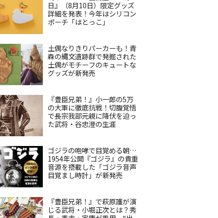
日』（8月10日）限定グッズ
詳細を発表！今年はシリコン
ポーチ「はとっこ」
土偶なりきりパーカーも！青
森の縄文遺跡群で発掘された
土偶がモチーフのキュートな
グッズが新発売
『豊臣兄弟！』小一郎の5万
の大軍に徹底抗戦！切腹覚悟
で長宗我部元親に降伏を迫っ
た武将・谷忠澄の生涯
ゴジラの咆哮で目覚める朝…
1954年公開『ゴジラ』の貴重
音源を搭載した「ゴジラ音声
目覚まし時計」が新発売
『豊臣兄弟！』で萩原護が演
じる武将・小堀正次とは？秀
長・秀吉・家康が重用、“出