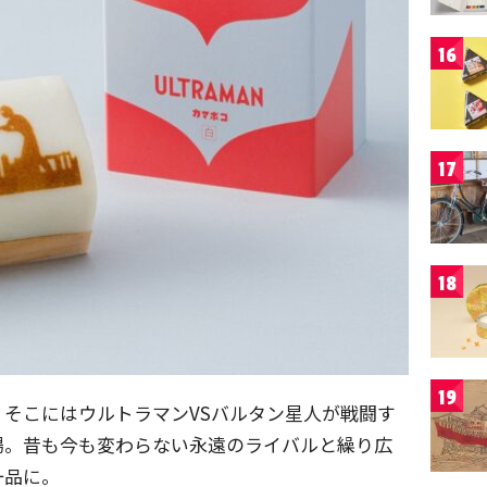
16
17
18
19
そこにはウルトラマンVSバルタン星人が戦闘す
場。昔も今も変わらない永遠のライバルと繰り広
一品に。