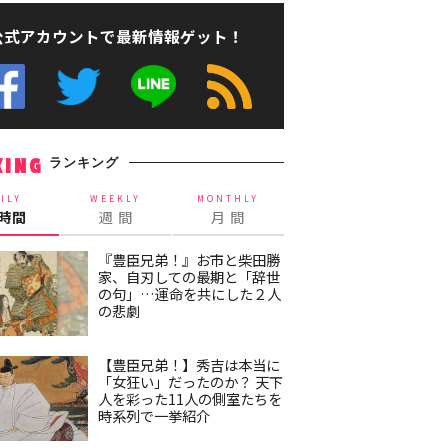
公式アカウントで最新情報ゲット！
ランキング
KING
ILY
WEEKLY
MONTHLY
4時間
週 間
月 間
『豊臣兄弟！』お市と柴田勝
家、自刃しての最期と「辞世
の句」…運命を共にした２人
の悲劇
【豊臣兄弟！】秀吉は本当に
「女狂い」だったのか？ 天下
人を彩った11人の側室たちを
時系列で一挙紹介