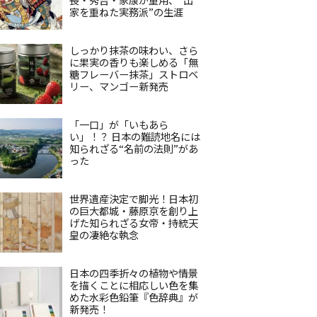
家を重ねた実務派”の生涯
しっかり抹茶の味わい、さら
に果実の香りも楽しめる「無
糖フレーバー抹茶」ストロベ
リー、マンゴー新発売
「一口」が「いもあら
い」！？ 日本の難読地名には
知られざる“名前の法則”があ
った
世界遺産決定で脚光！日本初
の巨大都城・藤原京を創り上
げた知られざる女帝・持統天
皇の凄絶な執念
日本の四季折々の植物や情景
を描くことに相応しい色を集
めた水彩色鉛筆『色辞典』が
新発売！