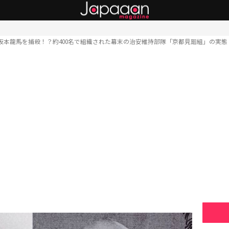
坂本龍馬を捕殺！？約400名で組織された幕末の治安維持部隊「京都見廻組」の実態