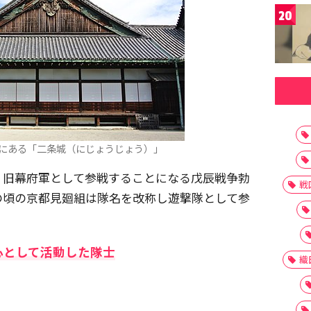
20
にある「二条城（にじょうじょう）」
、旧幕府軍として参戦することになる戊辰戦争勃
戦
の頃の京都見廻組は隊名を改称し遊撃隊として参
心として活動した隊士
織