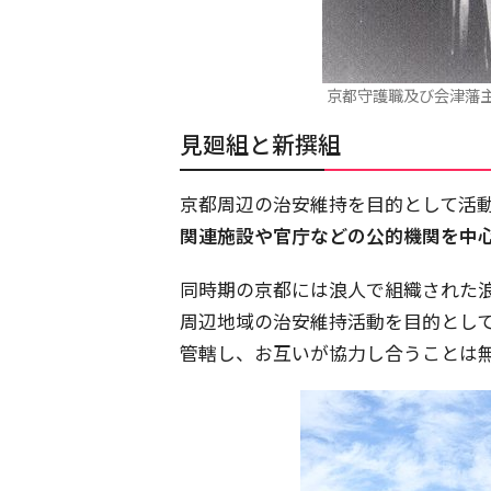
京都守護職及び会津藩
見廻組と新撰組
京都周辺の治安維持を目的として活
関連施設や官庁などの公的機関を中
同時期の京都には浪人で組織された
周辺地域の治安維持活動を目的とし
管轄し、お互いが協力し合うことは