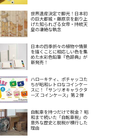
世界遺産決定で脚光！日本初
の巨大都城・藤原京を創り上
げた知られざる女帝・持統天
皇の凄絶な執念
日本の四季折々の植物や情景
を描くことに相応しい色を集
めた水彩色鉛筆『色辞典』が
新発売！
ハローキティ、ポチャッコた
ちが昭和レトロなコインケー
スに！「サンリオキャラクタ
ーズ コインケース」第２弾
自転車を持つだけで税金？ 昭
和まで続いた「自転車税」の
意外な歴史と脱税が横行した
理由