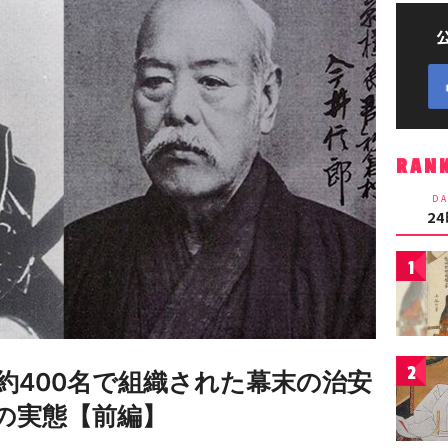
RAN
DA
2
1
2
約400名で組織された幕末の治安
の実態【前編】