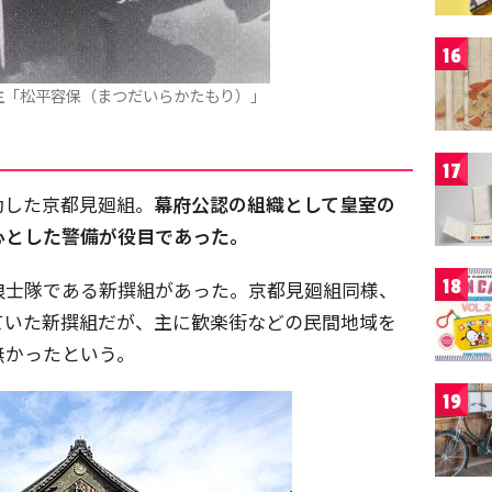
16
主「松平容保（まつだいらかたもり）」
17
動した京都見廻組。
幕府公認の組織として皇室の
心とした警備が役目であった。
18
浪士隊である新撰組があった。京都見廻組同様、
ていた新撰組だが、主に歓楽街などの民間地域を
無かったという。
19