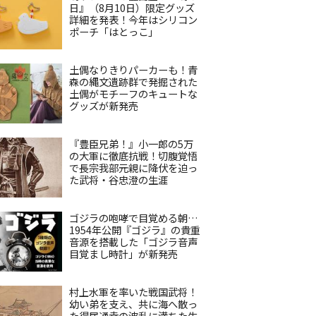
日』（8月10日）限定グッズ
詳細を発表！今年はシリコン
ポーチ「はとっこ」
土偶なりきりパーカーも！青
森の縄文遺跡群で発掘された
土偶がモチーフのキュートな
グッズが新発売
『豊臣兄弟！』小一郎の5万
の大軍に徹底抗戦！切腹覚悟
で長宗我部元親に降伏を迫っ
た武将・谷忠澄の生涯
ゴジラの咆哮で目覚める朝…
1954年公開『ゴジラ』の貴重
音源を搭載した「ゴジラ音声
目覚まし時計」が新発売
村上水軍を率いた戦国武将！
幼い弟を支え、共に海へ散っ
た得居通幸の波乱に満ちた生