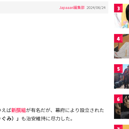
Japaaan編集部
2024/06/24
3
4
5
6
いえば
新撰組
が有名だが、幕府により設立された
りぐみ）」
も治安維持に尽力した。