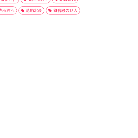
光る君へ
葛飾北斎
鎌倉殿の13人