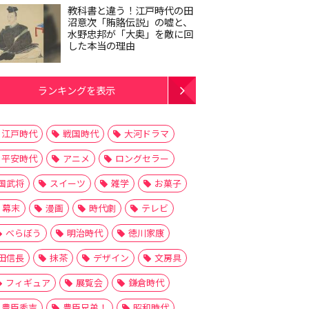
教科書と違う！江戸時代の田
沼意次「賄賂伝説」の嘘と、
水野忠邦が「大奥」を敵に回
した本当の理由
ランキングを表示
江戸時代
戦国時代
大河ドラマ
平安時代
アニメ
ロングセラー
国武将
スイーツ
雑学
お菓子
幕末
漫画
時代劇
テレビ
べらぼう
明治時代
徳川家康
田信長
抹茶
デザイン
文房具
フィギュア
展覧会
鎌倉時代
豊臣秀吉
豊臣兄弟！
昭和時代