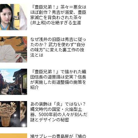
『豊臣兄弟！』茶々＝悪女は
ほぼ創作？秀吉が溺愛、豊臣
家滅亡を背負わされた茶々
(井上和)の壮絶すぎる生涯
なぜ浅井の旧臣は秀吉に従っ
たのか？ 武力を使わず“自分
の味方”に変えた裏工作の技
法とは
『豊臣兄弟！』で描かれた織
田信長の道普請は史実？信長
が実施した街道整備の施策を
紹介
あの装飾は「炎」ではない？
縄文時代の国宝・火焔型土
器、5000年前の人々が刻んだ
謎とデザインの秘密
鳩サブレーの豊島屋が『鳩の