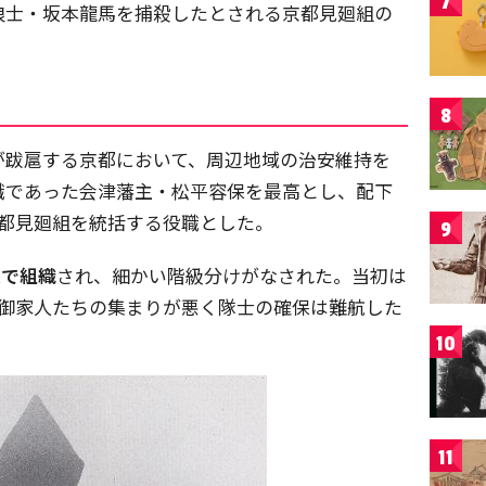
7
浪士・坂本龍馬を捕殺したとされる京都見廻組の
8
が跋扈する京都において、周辺地域の治安維持を
職であった会津藩主・松平容保を最高とし、配下
京都見廻組を統括する役職とした。
9
人で組織
され、細かい階級分けがなされた。当初は
、御家人たちの集まりが悪く隊士の確保は難航した
10
11