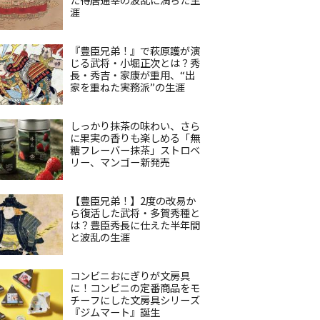
涯
『豊臣兄弟！』で萩原護が演
じる武将・小堀正次とは？秀
長・秀吉・家康が重用、“出
家を重ねた実務派”の生涯
しっかり抹茶の味わい、さら
に果実の香りも楽しめる「無
糖フレーバー抹茶」ストロベ
リー、マンゴー新発売
【豊臣兄弟！】2度の改易か
ら復活した武将・多賀秀種と
は？豊臣秀長に仕えた半年間
と波乱の生涯
コンビニおにぎりが文房具
に！コンビニの定番商品をモ
チーフにした文房具シリーズ
『ジムマート』誕生