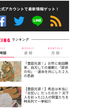
公式アカウントで最新情報ゲット！
ランキング
KING
ILY
WEEKLY
MONTHLY
4時間
週 間
月 間
『豊臣兄弟！』お市と柴田勝
家、自刃しての最期と「辞世
の句」…運命を共にした２人
の悲劇
【豊臣兄弟！】秀吉は本当に
「女狂い」だったのか？ 天下
人を彩った11人の側室たちを
時系列で一挙紹介