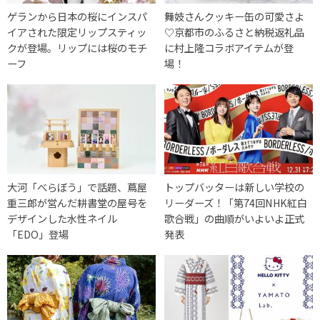
ゲランから日本の桜にインスパ
舞妓さんクッキー缶の可愛さよ
イアされた限定リップスティッ
♡京都市のふるさと納税返礼品
クが登場。リップには桜のモチ
に村上隆コラボアイテムが登
ーフ
場！
大河「べらぼう」で話題、蔦屋
トップバッターは新しい学校の
重三郎が営んだ耕書堂の屋号を
リーダーズ！「第74回NHK紅白
デザインした水性ネイル
歌合戦」の曲順がいよいよ正式
「EDO」登場
発表