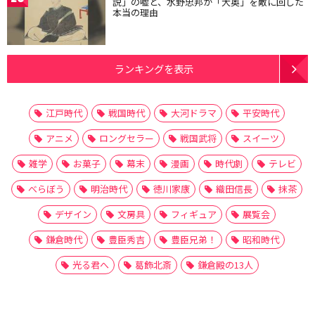
説」の嘘と、水野忠邦が「大奥」を敵に回した
本当の理由
ランキングを表示
江戸時代
戦国時代
大河ドラマ
平安時代
アニメ
ロングセラー
戦国武将
スイーツ
雑学
お菓子
幕末
漫画
時代劇
テレビ
べらぼう
明治時代
徳川家康
織田信長
抹茶
デザイン
文房具
フィギュア
展覧会
鎌倉時代
豊臣秀吉
豊臣兄弟！
昭和時代
光る君へ
葛飾北斎
鎌倉殿の13人