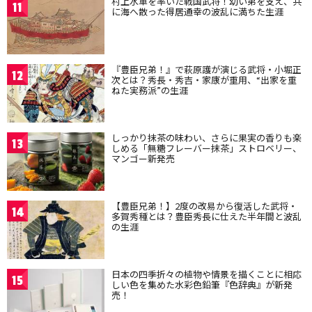
村上水軍を率いた戦国武将！幼い弟を支え、共
11
に海へ散った得居通幸の波乱に満ちた生涯
『豊臣兄弟！』で萩原護が演じる武将・小堀正
12
次とは？秀長・秀吉・家康が重用、“出家を重
ねた実務派”の生涯
しっかり抹茶の味わい、さらに果実の香りも楽
13
しめる「無糖フレーバー抹茶」ストロベリー、
マンゴー新発売
【豊臣兄弟！】2度の改易から復活した武将・
14
多賀秀種とは？豊臣秀長に仕えた半年間と波乱
の生涯
日本の四季折々の植物や情景を描くことに相応
15
しい色を集めた水彩色鉛筆『色辞典』が新発
売！