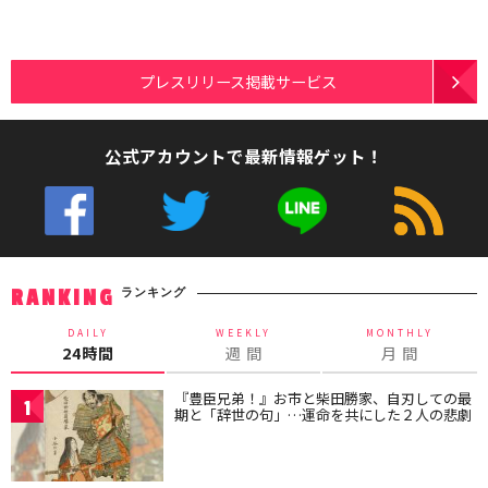
プレスリリース掲載サービス
公式アカウントで最新情報ゲット！
ランキング
RANKING
DAILY
WEEKLY
MONTHLY
24時間
週 間
月 間
『豊臣兄弟！』お市と柴田勝家、自刃しての最
1
期と「辞世の句」…運命を共にした２人の悲劇