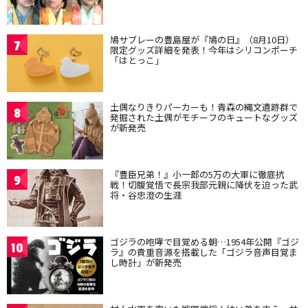
鳩サブレーの豊島屋が『鳩の日』（8月10日）
7
限定グッズ詳細を発表！今年はシリコンポーチ
「はとっこ」
土偶なりきりパーカーも！青森の縄文遺跡群で
8
発掘された土偶がモチーフのキュートなグッズ
が新発売
『豊臣兄弟！』小一郎の5万の大軍に徹底抗
9
戦！切腹覚悟で長宗我部元親に降伏を迫った武
将・谷忠澄の生涯
ゴジラの咆哮で目覚める朝…1954年公開『ゴジ
10
ラ』の貴重音源を搭載した「ゴジラ音声目覚ま
し時計」が新発売