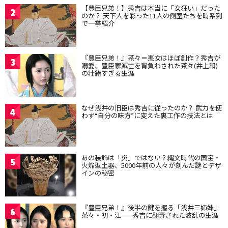
【豊臣兄弟！】秀吉は本当に「女狂い」だった
2
のか？ 天下人を彩った11人の側室たちを時系列
で一挙紹介
『豊臣兄弟！』茶々＝悪女はほぼ創作？秀吉が
3
溺愛、豊臣家滅亡を背負わされた茶々(井上和)
の壮絶すぎる生涯
なぜ浅井の旧臣は秀吉に従ったのか？ 武力を使
4
わず“自分の味方”に変えた裏工作の技法とは
あの装飾は「炎」ではない？縄文時代の国宝・
5
火焔型土器、5000年前の人々が刻んだ謎とデザ
インの秘密
『豊臣兄弟！』後半の鍵を握る「浅井三姉妹」
6
茶々・初・江——秀吉に翻弄された波乱の生涯