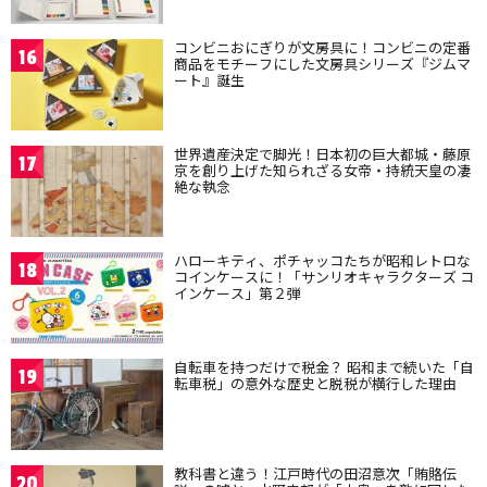
コンビニおにぎりが文房具に！コンビニの定番
16
商品をモチーフにした文房具シリーズ『ジムマ
ート』誕生
世界遺産決定で脚光！日本初の巨大都城・藤原
17
京を創り上げた知られざる女帝・持統天皇の凄
絶な執念
ハローキティ、ポチャッコたちが昭和レトロな
18
コインケースに！「サンリオキャラクターズ コ
インケース」第２弾
自転車を持つだけで税金？ 昭和まで続いた「自
19
転車税」の意外な歴史と脱税が横行した理由
教科書と違う！江戸時代の田沼意次「賄賂伝
20