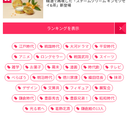
精油で再現した「スチームクリーム キンモクセ
イ&茶」新登場
ランキングを表示
江戸時代
戦国時代
大河ドラマ
平安時代
アニメ
ロングセラー
戦国武将
スイーツ
雑学
お菓子
幕末
漫画
時代劇
テレビ
べらぼう
明治時代
徳川家康
織田信長
抹茶
デザイン
文房具
フィギュア
展覧会
鎌倉時代
豊臣秀吉
豊臣兄弟！
昭和時代
光る君へ
葛飾北斎
鎌倉殿の13人