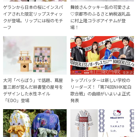
ゲランから日本の桜にインスパ
舞妓さんクッキー缶の可愛さよ
イアされた限定リップスティッ
♡京都市のふるさと納税返礼品
クが登場。リップには桜のモチ
に村上隆コラボアイテムが登
ーフ
場！
大河「べらぼう」で話題、蔦屋
トップバッターは新しい学校の
重三郎が営んだ耕書堂の屋号を
リーダーズ！「第74回NHK紅白
デザインした水性ネイル
歌合戦」の曲順がいよいよ正式
「EDO」登場
発表