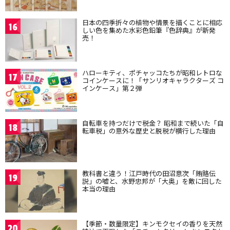
日本の四季折々の植物や情景を描くことに相応
16
しい色を集めた水彩色鉛筆『色辞典』が新発
売！
ハローキティ、ポチャッコたちが昭和レトロな
17
コインケースに！「サンリオキャラクターズ コ
インケース」第２弾
自転車を持つだけで税金？ 昭和まで続いた「自
18
転車税」の意外な歴史と脱税が横行した理由
教科書と違う！江戸時代の田沼意次「賄賂伝
19
説」の嘘と、水野忠邦が「大奥」を敵に回した
本当の理由
【季節・数量限定】キンモクセイの香りを天然
20