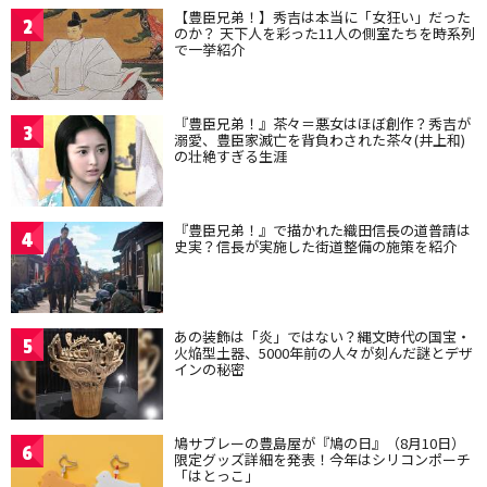
【豊臣兄弟！】秀吉は本当に「女狂い」だった
2
のか？ 天下人を彩った11人の側室たちを時系列
で一挙紹介
『豊臣兄弟！』茶々＝悪女はほぼ創作？秀吉が
3
溺愛、豊臣家滅亡を背負わされた茶々(井上和)
の壮絶すぎる生涯
『豊臣兄弟！』で描かれた織田信長の道普請は
4
史実？信長が実施した街道整備の施策を紹介
あの装飾は「炎」ではない？縄文時代の国宝・
5
火焔型土器、5000年前の人々が刻んだ謎とデザ
インの秘密
鳩サブレーの豊島屋が『鳩の日』（8月10日）
6
限定グッズ詳細を発表！今年はシリコンポーチ
「はとっこ」