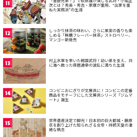
『豊臣兄弟！』で萩原護が演じる武将・小堀正
11
次とは？秀長・秀吉・家康が重用、“出家を重
ねた実務派”の生涯
しっかり抹茶の味わい、さらに果実の香りも楽
12
しめる「無糖フレーバー抹茶」ストロベリー、
マンゴー新発売
村上水軍を率いた戦国武将！幼い弟を支え、共
13
に海へ散った得居通幸の波乱に満ちた生涯
コンビニおにぎりが文房具に！コンビニの定番
14
商品をモチーフにした文房具シリーズ『ジムマ
ート』誕生
世界遺産決定で脚光！日本初の巨大都城・藤原
15
京を創り上げた知られざる女帝・持統天皇の凄
絶な執念