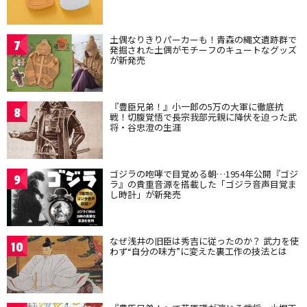
土偶なりきりパーカーも！青森の縄文遺跡群で
7
発掘された土偶がモチーフのキュートなグッズ
が新発売
『豊臣兄弟！』小一郎の5万の大軍に徹底抗
8
戦！切腹覚悟で長宗我部元親に降伏を迫った武
将・谷忠澄の生涯
ゴジラの咆哮で目覚める朝…1954年公開『ゴジ
9
ラ』の貴重音源を搭載した「ゴジラ音声目覚ま
し時計」が新発売
なぜ浅井の旧臣は秀吉に従ったのか？ 武力を使
10
わず“自分の味方”に変えた裏工作の技法とは