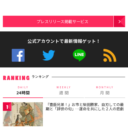
プレスリリース掲載サービス
公式アカウントで最新情報ゲット！
ランキング
RANKING
DAILY
WEEKLY
MONTHLY
24時間
週 間
月 間
『豊臣兄弟！』お市と柴田勝家、自刃しての最
1
期と「辞世の句」…運命を共にした２人の悲劇