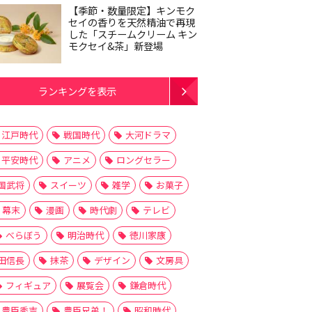
【季節・数量限定】キンモク
セイの香りを天然精油で再現
した「スチームクリーム キン
モクセイ&茶」新登場
ランキングを表示
江戸時代
戦国時代
大河ドラマ
平安時代
アニメ
ロングセラー
国武将
スイーツ
雑学
お菓子
幕末
漫画
時代劇
テレビ
べらぼう
明治時代
徳川家康
田信長
抹茶
デザイン
文房具
フィギュア
展覧会
鎌倉時代
豊臣秀吉
豊臣兄弟！
昭和時代