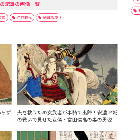
の記事の画像一覧
貞愛
江戸時代
結城秀康
わらず
夫を救うため女武者が単騎で出陣！安濃津城
の戦いで見せた女傑・富田信高の妻の勇姿