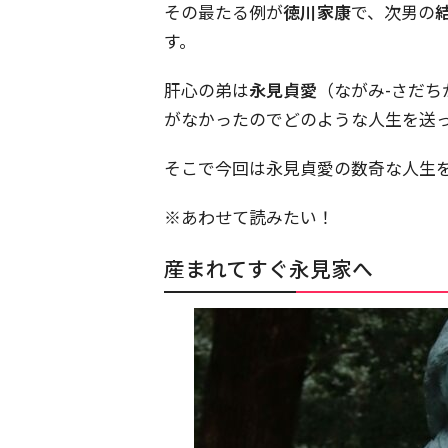
その最たる例が
徳川家康
で、次男の
す。
肝心の弟は
永見貞愛
（ながみ-さだ
がなかったのでどのような人生を送
そこで今回は永見貞愛の数奇な人生
※あわせて読みたい！
産まれてすぐ永見家へ