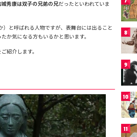
7
結城秀康は双子の兄弟の兄
だったといわれていま
ちか）と呼ばれる人物ですが、表舞台には出ること
8
ったか気になる方もいるかと思います。
をご紹介します。
9
10
11