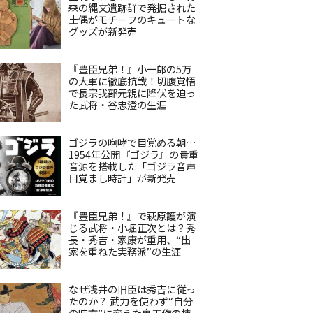
森の縄文遺跡群で発掘された
土偶がモチーフのキュートな
グッズが新発売
『豊臣兄弟！』小一郎の5万
の大軍に徹底抗戦！切腹覚悟
で長宗我部元親に降伏を迫っ
た武将・谷忠澄の生涯
ゴジラの咆哮で目覚める朝…
1954年公開『ゴジラ』の貴重
音源を搭載した「ゴジラ音声
目覚まし時計」が新発売
『豊臣兄弟！』で萩原護が演
じる武将・小堀正次とは？秀
長・秀吉・家康が重用、“出
家を重ねた実務派”の生涯
なぜ浅井の旧臣は秀吉に従っ
たのか？ 武力を使わず“自分
の味方”に変えた裏工作の技