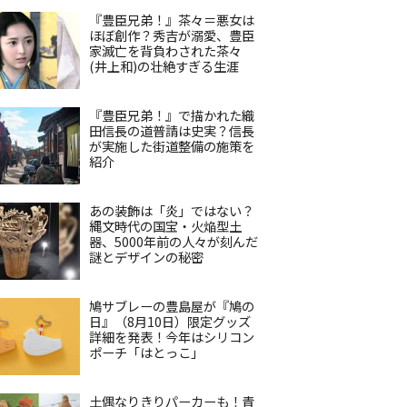
『豊臣兄弟！』茶々＝悪女は
ほぼ創作？秀吉が溺愛、豊臣
家滅亡を背負わされた茶々
(井上和)の壮絶すぎる生涯
『豊臣兄弟！』で描かれた織
田信長の道普請は史実？信長
が実施した街道整備の施策を
紹介
あの装飾は「炎」ではない？
縄文時代の国宝・火焔型土
器、5000年前の人々が刻んだ
謎とデザインの秘密
鳩サブレーの豊島屋が『鳩の
日』（8月10日）限定グッズ
詳細を発表！今年はシリコン
ポーチ「はとっこ」
土偶なりきりパーカーも！青