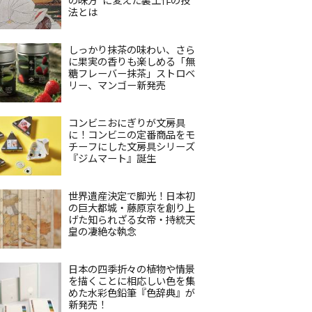
法とは
しっかり抹茶の味わい、さら
に果実の香りも楽しめる「無
糖フレーバー抹茶」ストロベ
リー、マンゴー新発売
コンビニおにぎりが文房具
に！コンビニの定番商品をモ
チーフにした文房具シリーズ
『ジムマート』誕生
世界遺産決定で脚光！日本初
の巨大都城・藤原京を創り上
げた知られざる女帝・持統天
皇の凄絶な執念
日本の四季折々の植物や情景
を描くことに相応しい色を集
めた水彩色鉛筆『色辞典』が
新発売！