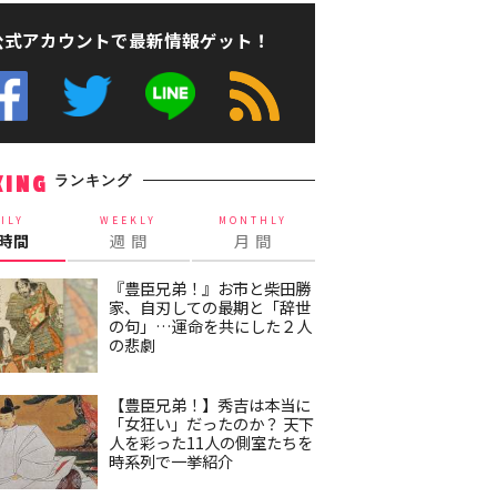
公式アカウントで最新情報ゲット！
ランキング
KING
ILY
WEEKLY
MONTHLY
4時間
週 間
月 間
『豊臣兄弟！』お市と柴田勝
家、自刃しての最期と「辞世
の句」…運命を共にした２人
の悲劇
【豊臣兄弟！】秀吉は本当に
「女狂い」だったのか？ 天下
人を彩った11人の側室たちを
時系列で一挙紹介