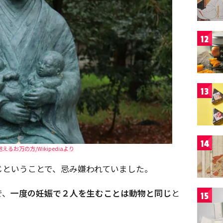
12
13
14
えるお万の方/Wikipediaより
じということで、忌み嫌われていました。
で、
一度の妊娠で２人を生むことは動物と同じ
と
15