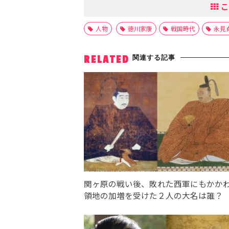
こ
人物
徳川家康
戦国時代
永見
関連する記事
RELATED
関ヶ原の戦い後、敗れた西軍にもかか
領地の加増を受けた２人の大名は誰？