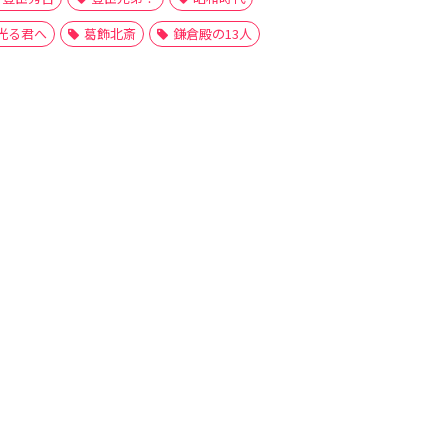
光る君へ
葛飾北斎
鎌倉殿の13人