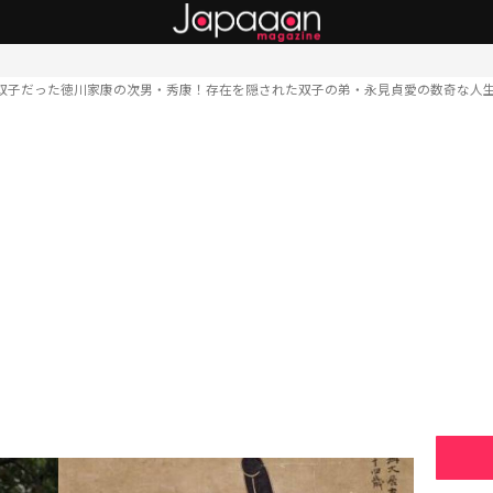
双子だった徳川家康の次男・秀康！存在を隠された双子の弟・永見貞愛の数奇な人