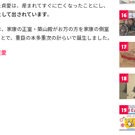
た貞愛は、産まれてすぐに亡くなったことにし、
として出されています
。
16
は、家康の正室・築山殿がお万の方を家康の側室
ことで、重臣の本多重次の計らいで誕生しました。
17
貞愛
18
19