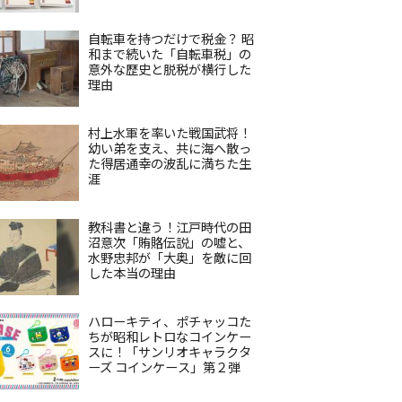
自転車を持つだけで税金？ 昭
和まで続いた「自転車税」の
意外な歴史と脱税が横行した
理由
村上水軍を率いた戦国武将！
幼い弟を支え、共に海へ散っ
た得居通幸の波乱に満ちた生
涯
教科書と違う！江戸時代の田
沼意次「賄賂伝説」の嘘と、
水野忠邦が「大奥」を敵に回
した本当の理由
ハローキティ、ポチャッコた
ちが昭和レトロなコインケー
スに！「サンリオキャラクタ
ーズ コインケース」第２弾