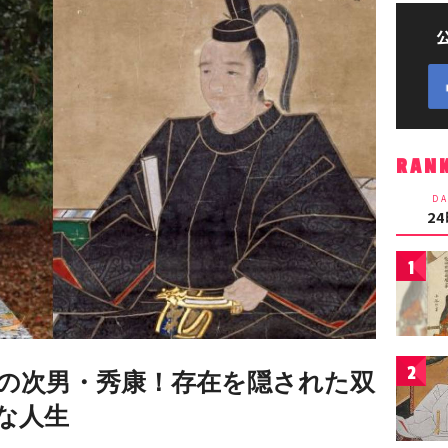
RAN
DA
2
1
2
の次男・秀康！存在を隠された双
な人生