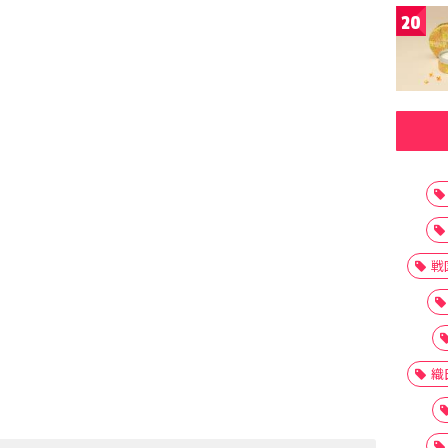
20
戦
織