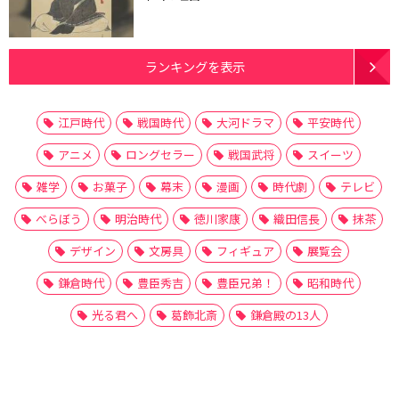
ランキングを表示
江戸時代
戦国時代
大河ドラマ
平安時代
アニメ
ロングセラー
戦国武将
スイーツ
雑学
お菓子
幕末
漫画
時代劇
テレビ
べらぼう
明治時代
徳川家康
織田信長
抹茶
デザイン
文房具
フィギュア
展覧会
鎌倉時代
豊臣秀吉
豊臣兄弟！
昭和時代
光る君へ
葛飾北斎
鎌倉殿の13人