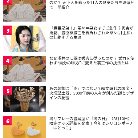
2
のか？ 天下人を彩った11人の側室たちを時系列
で一挙紹介
『豊臣兄弟！』茶々＝悪女はほぼ創作？秀吉が
3
溺愛、豊臣家滅亡を背負わされた茶々(井上和)
の壮絶すぎる生涯
なぜ浅井の旧臣は秀吉に従ったのか？ 武力を使
4
わず“自分の味方”に変えた裏工作の技法とは
あの装飾は「炎」ではない？縄文時代の国宝・
5
火焔型土器、5000年前の人々が刻んだ謎とデザ
インの秘密
鳩サブレーの豊島屋が『鳩の日』（8月10日）
6
限定グッズ詳細を発表！今年はシリコンポーチ
「はとっこ」