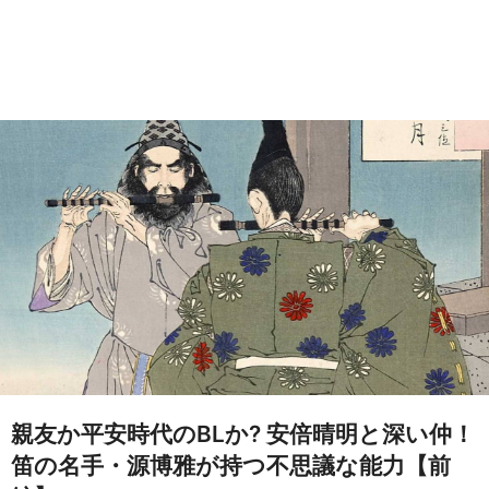
親友か平安時代のBLか? 安倍晴明と深い仲！
笛の名手・源博雅が持つ不思議な能力【前