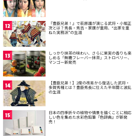
『豊臣兄弟！』で萩原護が演じる武将・小堀正
12
次とは？秀長・秀吉・家康が重用、“出家を重
ねた実務派”の生涯
しっかり抹茶の味わい、さらに果実の香りも楽
13
しめる「無糖フレーバー抹茶」ストロベリー、
マンゴー新発売
【豊臣兄弟！】2度の改易から復活した武将・
14
多賀秀種とは？豊臣秀長に仕えた半年間と波乱
の生涯
日本の四季折々の植物や情景を描くことに相応
15
しい色を集めた水彩色鉛筆『色辞典』が新発
売！