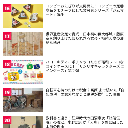
コンビニおにぎりが文房具に！コンビニの定番
16
商品をモチーフにした文房具シリーズ『ジムマ
ート』誕生
世界遺産決定で脚光！日本初の巨大都城・藤原
17
京を創り上げた知られざる女帝・持統天皇の凄
絶な執念
ハローキティ、ポチャッコたちが昭和レトロな
18
コインケースに！「サンリオキャラクターズ コ
インケース」第２弾
自転車を持つだけで税金？ 昭和まで続いた「自
19
転車税」の意外な歴史と脱税が横行した理由
教科書と違う！江戸時代の田沼意次「賄賂伝
20
説」の嘘と、水野忠邦が「大奥」を敵に回した
本当の理由