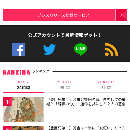
プレスリリース掲載サービス
公式アカウントで最新情報ゲット！
ランキング
RANKING
DAILY
WEEKLY
MONTHLY
24時間
週 間
月 間
『豊臣兄弟！』お市と柴田勝家、自刃しての最
1
期と「辞世の句」…運命を共にした２人の悲劇
【豊臣兄弟！】秀吉は本当に「女狂い」だった