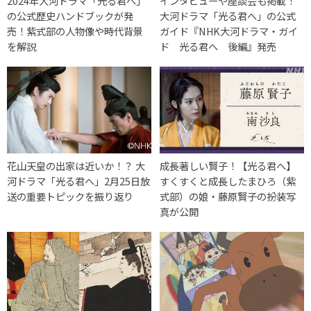
2024年大河ドラマ「光る君へ」
インタビューや座談会も掲載！
の公式歴史ハンドブックが発
大河ドラマ「光る君へ」の公式
売！紫式部の人物像や時代背景
ガイド『NHK大河ドラマ・ガイ
を解説
ド 光る君へ 後編』発売
花山天皇の出家は近いか！？ 大
成長著しい賢子！【光る君へ】
河ドラマ「光る君へ」2月25日放
すくすくと成長したまひろ（紫
送の重要トピックを振り返り
式部）の娘・藤原賢子の扮装写
真が公開