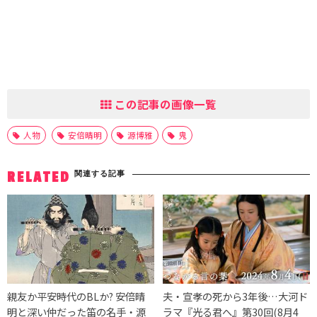
この記事の画像一覧
人物
安倍晴明
源博雅
鬼
関連する記事
RELATED
親友か平安時代のBLか? 安倍晴
夫・宣孝の死から3年後…大河ド
明と深い仲だった笛の名手・源
ラマ『光る君へ』第30回(8月4