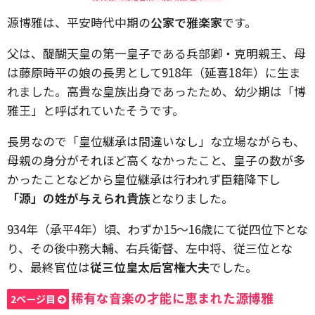
源博雅は、平安時代中期の
公家で雅楽家
です。
父は、醍醐天皇の第一皇子である兵部卿・克明親王、母
は藤原時平の娘の長男として918年（延喜18年）に生ま
れました。高貴な皇族出身であったため、幼少期は「博
雅王」と呼ばれていたそうです。
長男なので「皇位継承は間違いなし」な立場ながらも、
母親の身分がそれほど高くなかったこと、皇子の数が多
かったことなどから皇位継承は行われず臣籍降下し
「源」の姓が与えられ貴族
となりました。
934年（承平4年）頃、わずか15〜16歳にて従四位下とな
り、その後中務大輔、右兵衛督、左中将、従三位とな
り、最終官位は
従三位皇太后宮権大夫
でした。
稀有な音楽の才能に恵まれた源博雅
2ページ目