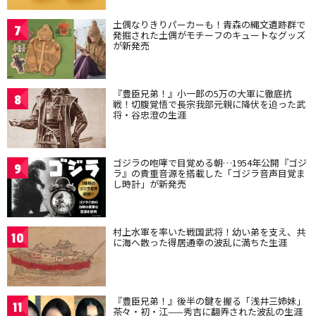
土偶なりきりパーカーも！青森の縄文遺跡群で
7
発掘された土偶がモチーフのキュートなグッズ
が新発売
『豊臣兄弟！』小一郎の5万の大軍に徹底抗
8
戦！切腹覚悟で長宗我部元親に降伏を迫った武
将・谷忠澄の生涯
ゴジラの咆哮で目覚める朝…1954年公開『ゴジ
9
ラ』の貴重音源を搭載した「ゴジラ音声目覚ま
し時計」が新発売
村上水軍を率いた戦国武将！幼い弟を支え、共
10
に海へ散った得居通幸の波乱に満ちた生涯
『豊臣兄弟！』後半の鍵を握る「浅井三姉妹」
11
茶々・初・江——秀吉に翻弄された波乱の生涯