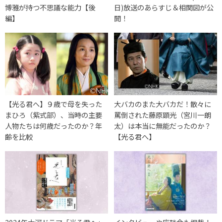
博雅が持つ不思議な能力【後
日)放送のあらすじ＆相関図が公
編】
開！
【光る君へ】９歳で母を失った
大バカのまた大バカだ！散々に
まひろ（紫式部）、当時の主要
罵倒された藤原顕光（宮川一朗
人物たちは何歳だったのか？年
太）は本当に無能だったのか？
齢を比較
【光る君へ】