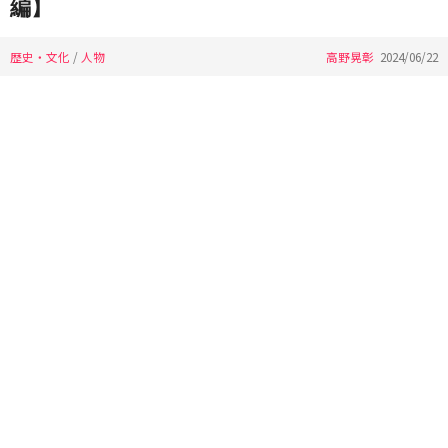
編】
歴史・文化
/
人物
高野晃彰
2024/06/22