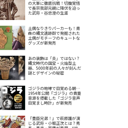
の大軍に徹底抗戦！切腹覚悟
で長宗我部元親に降伏を迫っ
た武将・谷忠澄の生涯
土偶なりきりパーカーも！青
森の縄文遺跡群で発掘された
土偶がモチーフのキュートな
グッズが新発売
あの装飾は「炎」ではない？
縄文時代の国宝・火焔型土
器、5000年前の人々が刻んだ
謎とデザインの秘密
ゴジラの咆哮で目覚める朝…
1954年公開『ゴジラ』の貴重
音源を搭載した「ゴジラ音声
目覚まし時計」が新発売
『豊臣兄弟！』で萩原護が演
じる武将・小堀正次とは？秀
長・秀吉・家康が重用、“出