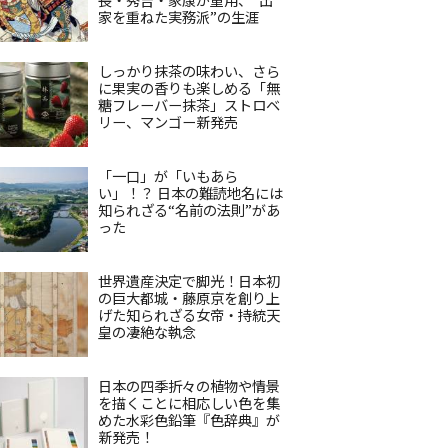
家を重ねた実務派”の生涯
しっかり抹茶の味わい、さら
に果実の香りも楽しめる「無
糖フレーバー抹茶」ストロベ
リー、マンゴー新発売
「一口」が「いもあら
い」！？ 日本の難読地名には
知られざる“名前の法則”があ
った
世界遺産決定で脚光！日本初
の巨大都城・藤原京を創り上
げた知られざる女帝・持統天
皇の凄絶な執念
日本の四季折々の植物や情景
を描くことに相応しい色を集
めた水彩色鉛筆『色辞典』が
新発売！