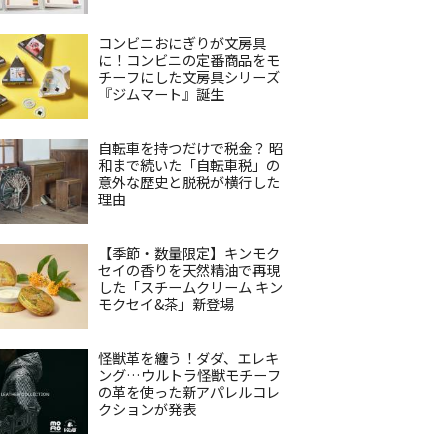
コンビニおにぎりが文房具
に！コンビニの定番商品をモ
チーフにした文房具シリーズ
『ジムマート』誕生
自転車を持つだけで税金？ 昭
和まで続いた「自転車税」の
意外な歴史と脱税が横行した
理由
【季節・数量限定】キンモク
セイの香りを天然精油で再現
した「スチームクリーム キン
モクセイ&茶」新登場
怪獣革を纏う！ダダ、エレキ
ング…ウルトラ怪獣モチーフ
の革を使った新アパレルコレ
クションが発表