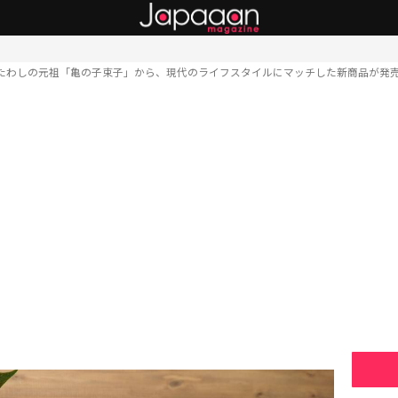
たわしの元祖「亀の子束子」から、現代のライフスタイルにマッチした新商品が発