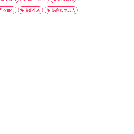
光る君へ
葛飾北斎
鎌倉殿の13人