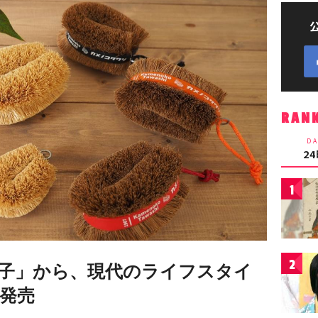
RAN
DA
2
1
2
子」から、現代のライフスタイ
発売