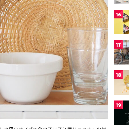
16
17
18
19