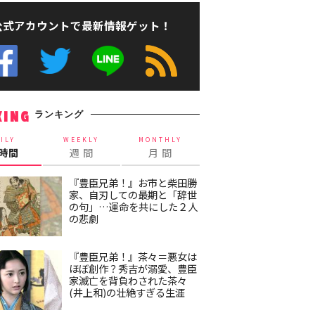
公式アカウントで最新情報ゲット！
ランキング
KING
ILY
WEEKLY
MONTHLY
4時間
週 間
月 間
『豊臣兄弟！』お市と柴田勝
家、自刃しての最期と「辞世
の句」…運命を共にした２人
の悲劇
『豊臣兄弟！』茶々＝悪女は
ほぼ創作？秀吉が溺愛、豊臣
家滅亡を背負わされた茶々
(井上和)の壮絶すぎる生涯