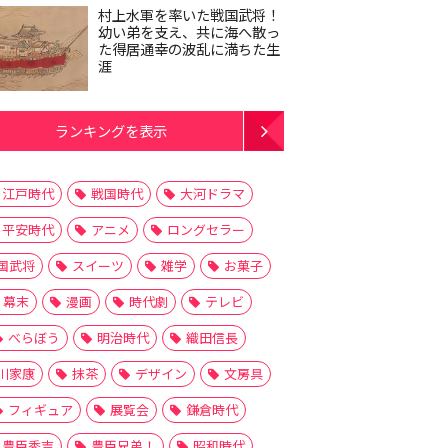
村上水軍を率いた戦国武将！
幼い弟を支え、共に海へ散っ
た得居通幸の波乱に満ちた生
涯
ランキングを表示
江戸時代
戦国時代
大河ドラマ
平安時代
アニメ
ロングセラー
国武将
スイーツ
雑学
お菓子
幕末
漫画
時代劇
テレビ
べらぼう
明治時代
織田信長
川家康
抹茶
デザイン
文房具
フィギュア
展覧会
鎌倉時代
豊臣秀吉
豊臣兄弟！
昭和時代