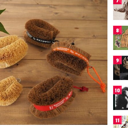
7
8
9
10
11