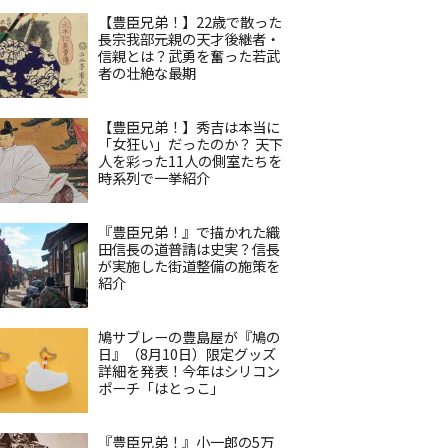
【豊臣兄弟！】22歳で散った
長宗我部元親の天才後継者・
信親とは？武勇を奮った若武
者の壮絶な最期
【豊臣兄弟！】秀吉は本当に
「女狂い」だったのか？ 天下
人を彩った11人の側室たちを
時系列で一挙紹介
『豊臣兄弟！』で描かれた織
田信長の道普請は史実？信長
が実施した街道整備の施策を
紹介
鳩サブレーの豊島屋が『鳩の
日』（8月10日）限定グッズ
詳細を発表！今年はシリコン
ポーチ「はとっこ」
『豊臣兄弟！』小一郎の5万