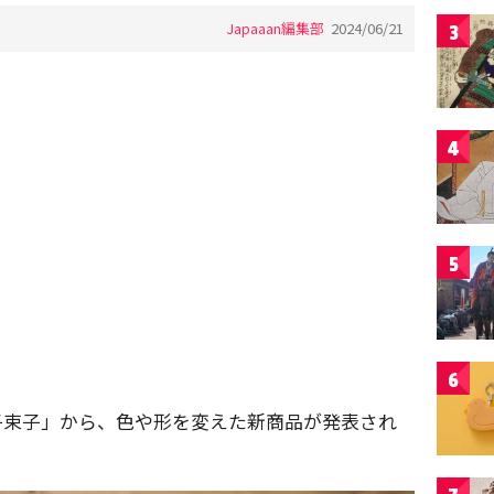
Japaaan編集部
2024/06/21
3
4
5
6
子束子」から、色や形を変えた新商品が発表され