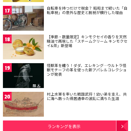
自転車を持つだけで税金？ 昭和まで続いた「自
17
転車税」の意外な歴史と脱税が横行した理由
【季節・数量限定】キンモクセイの香りを天然
18
精油で再現した「スチームクリーム キンモクセ
イ&茶」新登場
怪獣革を纏う！ダダ、エレキング…ウルトラ怪
19
獣モチーフの革を使った新アパレルコレクショ
ンが発表
村上水軍を率いた戦国武将！幼い弟を支え、共
20
に海へ散った得居通幸の波乱に満ちた生涯
ランキングを表示