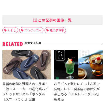
この記事の画像一覧
たわし
ロングセラー
亀の子束子
関連する記事
RELATED
鼻緒の老舗と靴職人のコラボ！
お手ごろで割れにくい♪お家で
下駄×スニーカーの進化系ハイ
気軽にレトロ喫茶店の雰囲気が
ブリッドサンダル『ポンダル
楽しめる「UCA レトログラス」
【スニーポン】』誕生
新発売