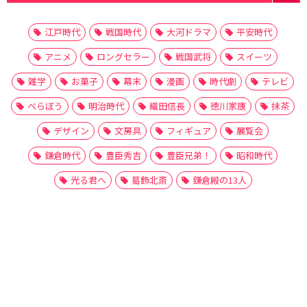
江戸時代
戦国時代
大河ドラマ
平安時代
アニメ
ロングセラー
戦国武将
スイーツ
雑学
お菓子
幕末
漫画
時代劇
テレビ
べらぼう
明治時代
織田信長
徳川家康
抹茶
デザイン
文房具
フィギュア
展覧会
鎌倉時代
豊臣秀吉
豊臣兄弟！
昭和時代
光る君へ
葛飾北斎
鎌倉殿の13人