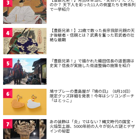
3
のか？ 天下人を彩った11人の側室たちを時系列
で一挙紹介
【豊臣兄弟！】22歳で散った長宗我部元親の天
4
才後継者・信親とは？武勇を奮った若武者の壮
絶な最期
『豊臣兄弟！』で描かれた織田信長の道普請は
5
史実？信長が実施した街道整備の施策を紹介
鳩サブレーの豊島屋が『鳩の日』（8月10日）
6
限定グッズ詳細を発表！今年はシリコンポーチ
「はとっこ」
あの装飾は「炎」ではない？縄文時代の国宝・
7
火焔型土器、5000年前の人々が刻んだ謎とデザ
インの秘密