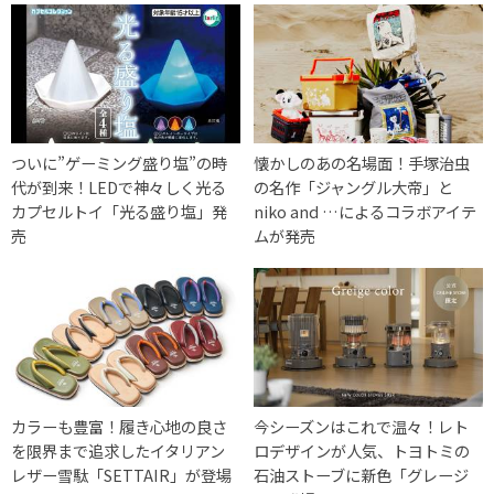
ついに”ゲーミング盛り塩”の時
懐かしのあの名場面！手塚治虫
代が到来！LEDで神々しく光る
の名作「ジャングル大帝」と
カプセルトイ「光る盛り塩」発
niko and …によるコラボアイテ
売
ムが発売
カラーも豊富！履き心地の良さ
今シーズンはこれで温々！レト
を限界まで追求したイタリアン
ロデザインが人気、トヨトミの
レザー雪駄「SETTAIR」が登場
石油ストーブに新色「グレージ