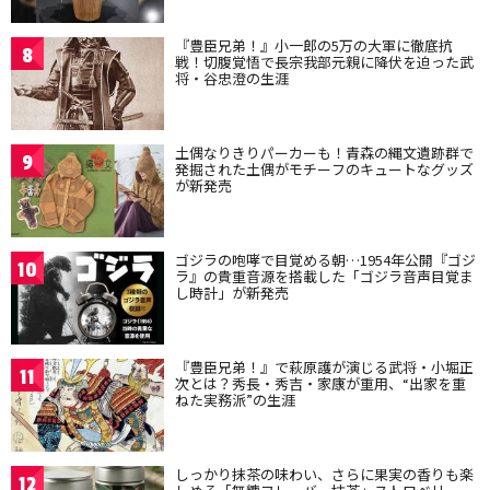
『豊臣兄弟！』小一郎の5万の大軍に徹底抗
8
戦！切腹覚悟で長宗我部元親に降伏を迫った武
将・谷忠澄の生涯
土偶なりきりパーカーも！青森の縄文遺跡群で
9
発掘された土偶がモチーフのキュートなグッズ
が新発売
ゴジラの咆哮で目覚める朝…1954年公開『ゴジ
10
ラ』の貴重音源を搭載した「ゴジラ音声目覚ま
し時計」が新発売
『豊臣兄弟！』で萩原護が演じる武将・小堀正
11
次とは？秀長・秀吉・家康が重用、“出家を重
ねた実務派”の生涯
しっかり抹茶の味わい、さらに果実の香りも楽
12