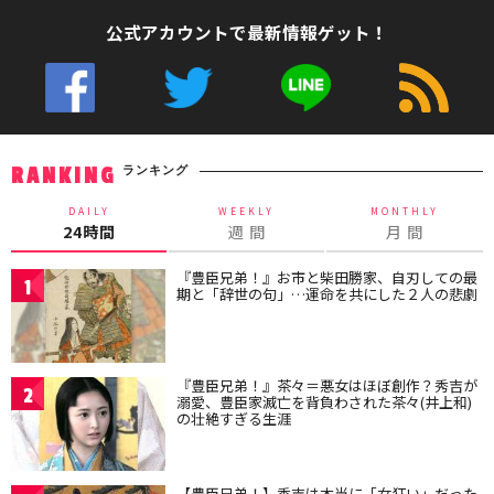
公式アカウントで最新情報ゲット！
ランキング
RANKING
DAILY
WEEKLY
MONTHLY
24時間
週 間
月 間
『豊臣兄弟！』お市と柴田勝家、自刃しての最
1
期と「辞世の句」…運命を共にした２人の悲劇
『豊臣兄弟！』茶々＝悪女はほぼ創作？秀吉が
2
溺愛、豊臣家滅亡を背負わされた茶々(井上和)
の壮絶すぎる生涯
【豊臣兄弟！】秀吉は本当に「女狂い」だった