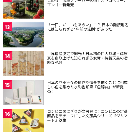
しめる「無糖フレーバー抹茶」ストロベリー、
マンゴー新発売
「一口」が「いもあらい」！？ 日本の難読地名
13
には知られざる“名前の法則”があった
世界遺産決定で脚光！日本初の巨大都城・藤原
14
京を創り上げた知られざる女帝・持統天皇の凄
絶な執念
日本の四季折々の植物や情景を描くことに相応
15
しい色を集めた水彩色鉛筆『色辞典』が新発
売！
コンビニおにぎりが文房具に！コンビニの定番
16
商品をモチーフにした文房具シリーズ『ジムマ
ート』誕生