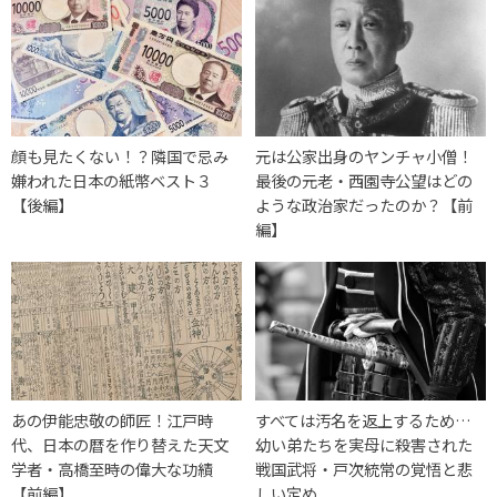
顔も見たくない！？隣国で忌み
元は公家出身のヤンチャ小僧！
嫌われた日本の紙幣ベスト３
最後の元老・西園寺公望はどの
【後編】
ような政治家だったのか？【前
編】
あの伊能忠敬の師匠！江戸時
すべては汚名を返上するため…
代、日本の暦を作り替えた天文
幼い弟たちを実母に殺害された
学者・高橋至時の偉大な功績
戦国武将・戸次統常の覚悟と悲
【前編】
しい定め