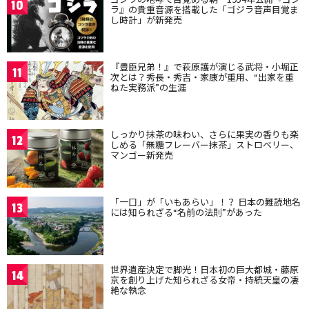
10
ラ』の貴重音源を搭載した「ゴジラ音声目覚ま
し時計」が新発売
『豊臣兄弟！』で萩原護が演じる武将・小堀正
11
次とは？秀長・秀吉・家康が重用、“出家を重
ねた実務派”の生涯
しっかり抹茶の味わい、さらに果実の香りも楽
12
しめる「無糖フレーバー抹茶」ストロベリー、
マンゴー新発売
「一口」が「いもあらい」！？ 日本の難読地名
13
には知られざる“名前の法則”があった
世界遺産決定で脚光！日本初の巨大都城・藤原
14
京を創り上げた知られざる女帝・持統天皇の凄
絶な執念