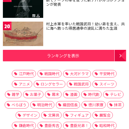
ンが発表
村上水軍を率いた戦国武将！幼い弟を支え、共
20
に海へ散った得居通幸の波乱に満ちた生涯
ランキングを表示
江戸時代
戦国時代
大河ドラマ
平安時代
アニメ
ロングセラー
戦国武将
スイーツ
雑学
お菓子
幕末
漫画
時代劇
テレビ
べらぼう
明治時代
織田信長
徳川家康
抹茶
デザイン
文房具
フィギュア
展覧会
鎌倉時代
豊臣秀吉
豊臣兄弟！
昭和時代