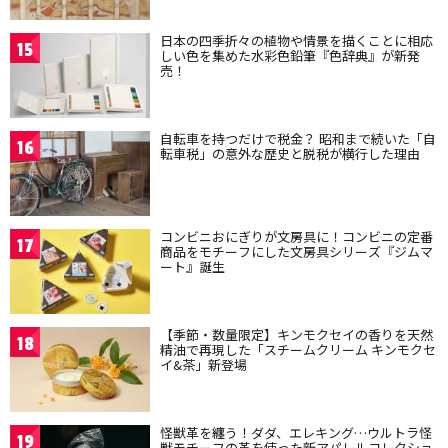
日本の四季折々の植物や情景を描くことに相応
15
しい色を集めた水彩色鉛筆『色辞典』が新発
売！
自転車を持つだけで税金？ 昭和まで続いた「自
16
転車税」の意外な歴史と脱税が横行した理由
コンビニおにぎりが文房具に！コンビニの定番
17
商品をモチーフにした文房具シリーズ『ジムマ
ート』誕生
【季節・数量限定】キンモクセイの香りを天然
18
精油で再現した「スチームクリーム キンモクセ
イ&茶」新登場
怪獣革を纏う！ダダ、エレキング…ウルトラ怪
19
獣モチーフの革を使った新アパレルコレクショ