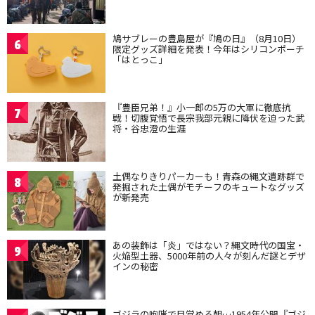
鳩サブレーの豊島屋が『鳩の日』（8月10日）
6
限定グッズ詳細を発表！今年はシリコンポーチ
「はとっこ」
『豊臣兄弟！』小一郎の5万の大軍に徹底抗
7
戦！切腹覚悟で長宗我部元親に降伏を迫った武
将・谷忠澄の生涯
土偶なりきりパーカーも！青森の縄文遺跡群で
8
発掘された土偶がモチーフのキュートなグッズ
が新発売
あの装飾は「炎」ではない？縄文時代の国宝・
9
火焔型土器、5000年前の人々が刻んだ謎とデザ
インの秘密
ゴジラの咆哮で目覚める朝…1954年公開『ゴジ