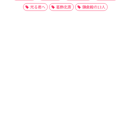
光る君へ
葛飾北斎
鎌倉殿の13人