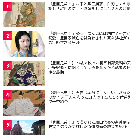
『豊臣兄弟！』お市と柴田勝家、自刃しての最
1
期と「辞世の句」…運命を共にした２人の悲劇
『豊臣兄弟！』茶々＝悪女はほぼ創作？秀吉が
2
溺愛、豊臣家滅亡を背負わされた茶々(井上和)
の壮絶すぎる生涯
【豊臣兄弟！】22歳で散った長宗我部元親の天
3
才後継者・信親とは？武勇を奮った若武者の壮
絶な最期
【豊臣兄弟！】秀吉は本当に「女狂い」だった
4
のか？ 天下人を彩った11人の側室たちを時系列
で一挙紹介
『豊臣兄弟！』で描かれた織田信長の道普請は
5
史実？信長が実施した街道整備の施策を紹介