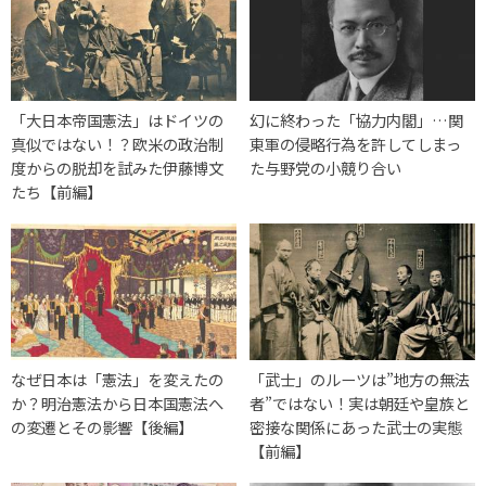
「大日本帝国憲法」はドイツの
幻に終わった「協力内閣」…関
真似ではない！？欧米の政治制
東軍の侵略行為を許してしまっ
度からの脱却を試みた伊藤博文
た与野党の小競り合い
たち【前編】
なぜ日本は「憲法」を変えたの
「武士」のルーツは”地方の無法
か？明治憲法から日本国憲法へ
者”ではない！実は朝廷や皇族と
の変遷とその影響【後編】
密接な関係にあった武士の実態
【前編】