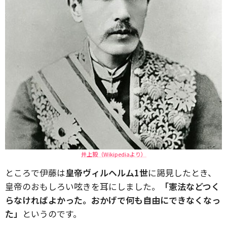
井上毅（Wikipediaより）
ところで伊藤は
皇帝ヴィルヘルム1世
に謁見したとき、
皇帝のおもしろい呟きを耳にしました。
「憲法などつく
らなければよかった。おかげで何も自由にできなくなっ
た」
というのです。