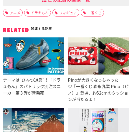
アニメ
ドラえもん
フィギュア
一番くじ
関連する記事
RELATED
テーマは”ひみつ道具”！「ドラ
Pinoが大きくなっちゃった
えもん」のパトリック別注スニ
♡『一番くじ 森永乳業 Pino（ピ
ーカー第３弾が新発売
ノ）』登場、約52cmのクッショ
ンが当たるよ！