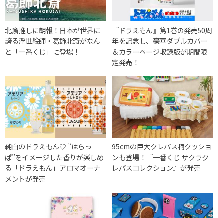
北斎推しに朗報！日本が世界に
『ドラえもん』第1巻の発売50周
誇る浮世絵師・葛飾北斎がなん
年を記念し、豪華ダブルカバー
と「一番くじ」に登場！
＆カラーページ収録版が期間限
定発売！
純白のドラえもん♡ ”はらっ
95cmの巨大クレパス柄クッショ
ぱ”をイメージした香りが楽しめ
ンも登場！『一番くじ サクラク
る「ドラえもん」アロマオーナ
レパスコレクション』が発売
メントが発売