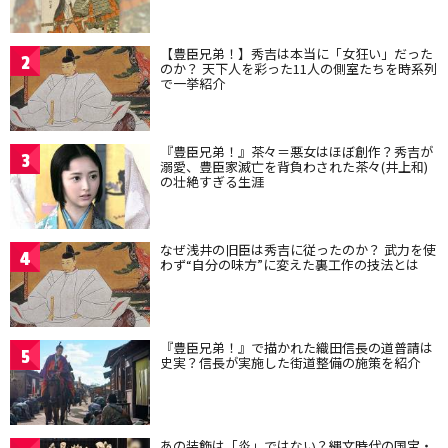
【豊臣兄弟！】秀吉は本当に「女狂い」だった
2
のか？ 天下人を彩った11人の側室たちを時系列
で一挙紹介
『豊臣兄弟！』茶々＝悪女はほぼ創作？秀吉が
3
溺愛、豊臣家滅亡を背負わされた茶々(井上和)
の壮絶すぎる生涯
なぜ浅井の旧臣は秀吉に従ったのか？ 武力を使
4
わず“自分の味方”に変えた裏工作の技法とは
『豊臣兄弟！』で描かれた織田信長の道普請は
5
史実？信長が実施した街道整備の施策を紹介
あの装飾は「炎」ではない？縄文時代の国宝・