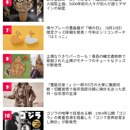
6
火焔型土器、5000年前の人々が刻んだ謎とデザ
インの秘密
鳩サブレーの豊島屋が『鳩の日』（8月10日）
7
限定グッズ詳細を発表！今年はシリコンポーチ
「はとっこ」
土偶なりきりパーカーも！青森の縄文遺跡群で
8
発掘された土偶がモチーフのキュートなグッズ
が新発売
『豊臣兄弟！』小一郎の5万の大軍に徹底抗
9
戦！切腹覚悟で長宗我部元親に降伏を迫った武
将・谷忠澄の生涯
ゴジラの咆哮で目覚める朝…1954年公開『ゴジ
10
ラ』の貴重音源を搭載した「ゴジラ音声目覚ま
し時計」が新発売