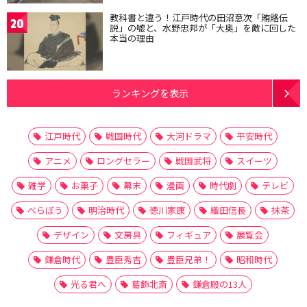
教科書と違う！江戸時代の田沼意次「賄賂伝
20
説」の嘘と、水野忠邦が「大奥」を敵に回した
本当の理由
ランキングを表示
江戸時代
戦国時代
大河ドラマ
平安時代
アニメ
ロングセラー
戦国武将
スイーツ
雑学
お菓子
幕末
漫画
時代劇
テレビ
べらぼう
明治時代
徳川家康
織田信長
抹茶
デザイン
文房具
フィギュア
展覧会
鎌倉時代
豊臣秀吉
豊臣兄弟！
昭和時代
光る君へ
葛飾北斎
鎌倉殿の13人