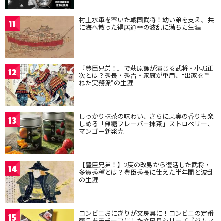
村上水軍を率いた戦国武将！幼い弟を支え、共
11
に海へ散った得居通幸の波乱に満ちた生涯
『豊臣兄弟！』で萩原護が演じる武将・小堀正
12
次とは？秀長・秀吉・家康が重用、“出家を重
ねた実務派”の生涯
しっかり抹茶の味わい、さらに果実の香りも楽
13
しめる「無糖フレーバー抹茶」ストロベリー、
マンゴー新発売
【豊臣兄弟！】2度の改易から復活した武将・
14
多賀秀種とは？豊臣秀長に仕えた半年間と波乱
の生涯
コンビニおにぎりが文房具に！コンビニの定番
15
商品をモチーフにした文房具シリーズ『ジムマ