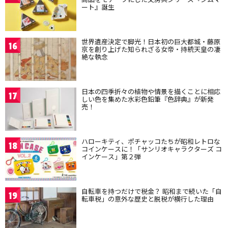
ート』誕生
世界遺産決定で脚光！日本初の巨大都城・藤原
16
京を創り上げた知られざる女帝・持統天皇の凄
絶な執念
日本の四季折々の植物や情景を描くことに相応
17
しい色を集めた水彩色鉛筆『色辞典』が新発
売！
ハローキティ、ポチャッコたちが昭和レトロな
18
コインケースに！「サンリオキャラクターズ コ
インケース」第２弾
自転車を持つだけで税金？ 昭和まで続いた「自
19
転車税」の意外な歴史と脱税が横行した理由