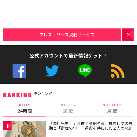
プレスリリース掲載サービス
公式アカウントで最新情報ゲット！
ランキング
RANKING
DAILY
WEEKLY
MONTHLY
24時間
週 間
月 間
『豊臣兄弟！』お市と柴田勝家、自刃しての最
1
期と「辞世の句」…運命を共にした２人の悲劇