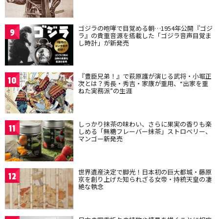
ゴジラの咆哮で目覚める朝…1954年公開『ゴジ
9
ラ』の貴重音源を搭載した「ゴジラ音声目覚ま
し時計」が新発売
『豊臣兄弟！』で萩原護が演じる武将・小堀正
10
次とは？秀長・秀吉・家康が重用、“出家を重
ねた実務派”の生涯
しっかり抹茶の味わい、さらに果実の香りも楽
11
しめる「無糖フレーバー抹茶」ストロベリー、
マンゴー新発売
世界遺産決定で脚光！日本初の巨大都城・藤原
12
京を創り上げた知られざる女帝・持統天皇の凄
絶な執念