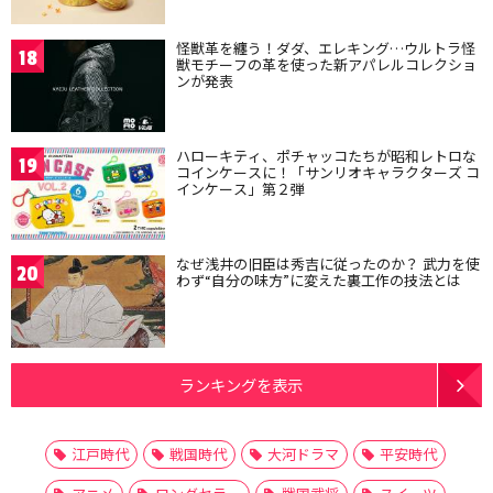
怪獣革を纏う！ダダ、エレキング…ウルトラ怪
18
獣モチーフの革を使った新アパレルコレクショ
ンが発表
ハローキティ、ポチャッコたちが昭和レトロな
19
コインケースに！「サンリオキャラクターズ コ
インケース」第２弾
なぜ浅井の旧臣は秀吉に従ったのか？ 武力を使
20
わず“自分の味方”に変えた裏工作の技法とは
ランキングを表示
江戸時代
戦国時代
大河ドラマ
平安時代