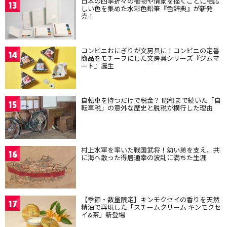
日本の四季折々の植物や情景を描くことに相応
13
しい色を集めた水彩色鉛筆『色辞典』が新発
売！
コンビニおにぎりが文房具に！コンビニの定番
14
商品をモチーフにした文房具シリーズ『ジムマ
ート』誕生
自転車を持つだけで税金？ 昭和まで続いた「自
15
転車税」の意外な歴史と脱税が横行した理由
村上水軍を率いた戦国武将！幼い弟を支え、共
16
に海へ散った得居通幸の波乱に満ちた生涯
【季節・数量限定】キンモクセイの香りを天然
17
精油で再現した「スチームクリーム キンモクセ
イ&茶」新登場