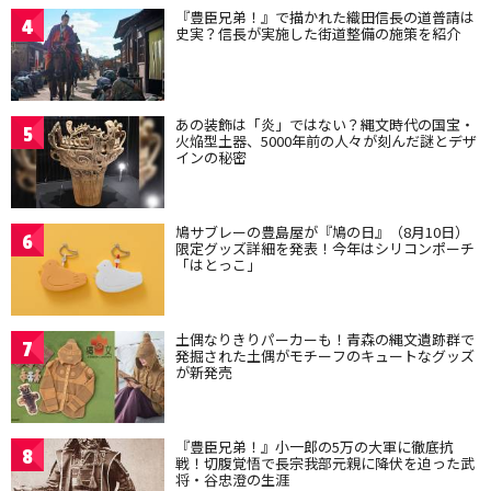
『豊臣兄弟！』で描かれた織田信長の道普請は
4
史実？信長が実施した街道整備の施策を紹介
あの装飾は「炎」ではない？縄文時代の国宝・
5
火焔型土器、5000年前の人々が刻んだ謎とデザ
インの秘密
鳩サブレーの豊島屋が『鳩の日』（8月10日）
6
限定グッズ詳細を発表！今年はシリコンポーチ
「はとっこ」
土偶なりきりパーカーも！青森の縄文遺跡群で
7
発掘された土偶がモチーフのキュートなグッズ
が新発売
『豊臣兄弟！』小一郎の5万の大軍に徹底抗
8
戦！切腹覚悟で長宗我部元親に降伏を迫った武
将・谷忠澄の生涯