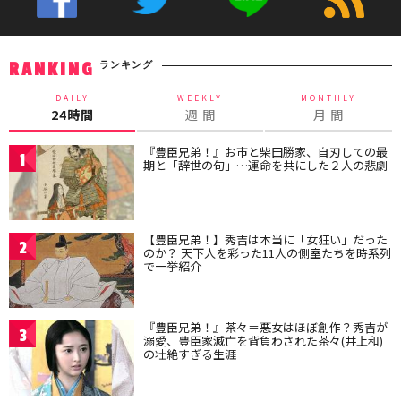
ランキング
RANKING
DAILY
WEEKLY
MONTHLY
24時間
週 間
月 間
『豊臣兄弟！』お市と柴田勝家、自刃しての最
1
期と「辞世の句」…運命を共にした２人の悲劇
【豊臣兄弟！】秀吉は本当に「女狂い」だった
2
のか？ 天下人を彩った11人の側室たちを時系列
で一挙紹介
『豊臣兄弟！』茶々＝悪女はほぼ創作？秀吉が
3
溺愛、豊臣家滅亡を背負わされた茶々(井上和)
の壮絶すぎる生涯