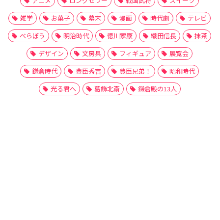
アニメ
ロングセラー
戦国武将
スイーツ
雑学
お菓子
幕末
漫画
時代劇
テレビ
べらぼう
明治時代
徳川家康
織田信長
抹茶
デザイン
文房具
フィギュア
展覧会
鎌倉時代
豊臣秀吉
豊臣兄弟！
昭和時代
光る君へ
葛飾北斎
鎌倉殿の13人