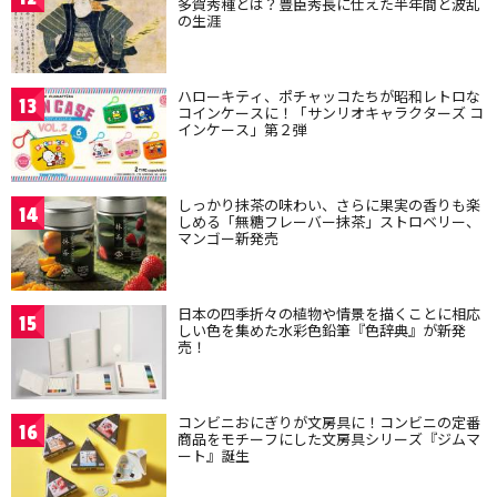
多賀秀種とは？豊臣秀長に仕えた半年間と波乱
の生涯
ハローキティ、ポチャッコたちが昭和レトロな
13
コインケースに！「サンリオキャラクターズ コ
インケース」第２弾
しっかり抹茶の味わい、さらに果実の香りも楽
14
しめる「無糖フレーバー抹茶」ストロベリー、
マンゴー新発売
日本の四季折々の植物や情景を描くことに相応
15
しい色を集めた水彩色鉛筆『色辞典』が新発
売！
コンビニおにぎりが文房具に！コンビニの定番
16
商品をモチーフにした文房具シリーズ『ジムマ
ート』誕生