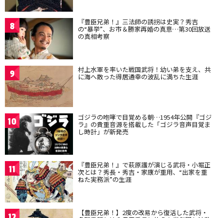
『豊臣兄弟！』三法師の誘拐は史実？秀吉
8
の“暴挙”、お市＆勝家再婚の真意…第30回放送
の真相考察
村上水軍を率いた戦国武将！幼い弟を支え、共
9
に海へ散った得居通幸の波乱に満ちた生涯
ゴジラの咆哮で目覚める朝…1954年公開『ゴジ
10
ラ』の貴重音源を搭載した「ゴジラ音声目覚ま
し時計」が新発売
『豊臣兄弟！』で萩原護が演じる武将・小堀正
11
次とは？秀長・秀吉・家康が重用、“出家を重
ねた実務派”の生涯
【豊臣兄弟！】2度の改易から復活した武将・
12