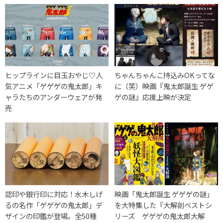
ヒップラインに目玉おやじ♡人
ちゃんちゃんこ持込みOKってな
気アニメ「ゲゲゲの鬼太郎」キ
に（笑）映画『鬼太郎誕生 ゲゲ
ャラたちのアンダーウェアが発
ゲの謎』応援上映が決定
売
認印や銀行印に対応！水木しげ
映画「鬼太郎誕生 ゲゲゲの謎」
るの名作「ゲゲゲの鬼太郎」デ
を大特集した『大解剖ベストシ
ザインの印鑑が登場。全50種
リーズ ゲゲゲの鬼太郎大解