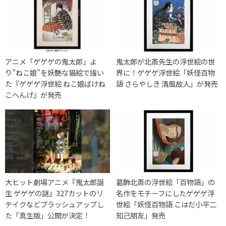
アニメ「ゲゲゲの鬼太郎」よ
鬼太郎が北斎先生の浮世絵の世
り”ねこ娘”を妖艶な猫絵で描い
界に！ゲゲゲ浮世絵「妖怪百物
た『ゲゲゲ浮世絵 ねこ娘ばけね
語 さらやしき 清風故人」が発売
こへんげ』が発売
大ヒット劇場アニメ『鬼太郎誕
葛飾北斎の浮世絵「百物語」の
生 ゲゲゲの謎』327カットのリ
名作をモチーフにしたゲゲゲ浮
テイクなどブラッシュアップし
世絵「妖怪百物語 こはだ小平二
た「真生版」公開が決定！
知己朋友」発売