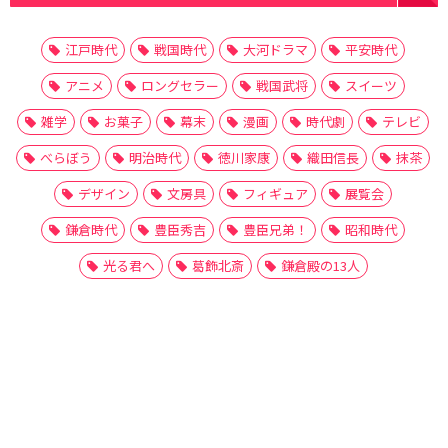
江戸時代
戦国時代
大河ドラマ
平安時代
アニメ
ロングセラー
戦国武将
スイーツ
雑学
お菓子
幕末
漫画
時代劇
テレビ
べらぼう
明治時代
徳川家康
織田信長
抹茶
デザイン
文房具
フィギュア
展覧会
鎌倉時代
豊臣秀吉
豊臣兄弟！
昭和時代
光る君へ
葛飾北斎
鎌倉殿の13人