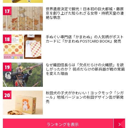
世界遺産決定で脚光！日本初の巨大都城・藤原
17
京を創り上げた知られざる女帝・持統天皇の凄
絶な執念
手ぬぐい専門店「かまわぬ」の人気柄がポスト
18
カードに『かまわぬ POSTCARD BOOK』発売
なぜ織田信長らは「欠点だらけの火縄銃」を欲
19
しがったのか？ 弱点だらけの新兵器が戦の常識
を変えた理由
秋田犬の子犬がかわいい！ヨックモック「シガ
20
ール」地域バージョンの秋田デザイン缶が新発
売
ランキングを表示