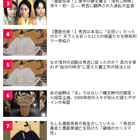
『豊臣兄弟！』後半の鍵を握る「浅井三姉妹」
3
茶々・初・江——秀吉に翻弄された波乱の生涯
【豊臣兄弟！】秀吉は本当に「女狂い」だった
4
のか？ 天下人を彩った11人の側室たちを時系列
で一挙紹介
なぜ浅井の旧臣は秀吉に従ったのか？ 武力を使
5
わず“自分の味方”に変えた裏工作の技法とは
あの装飾は「炎」ではない？縄文時代の国宝・
6
火焔型土器、5000年前の人々が刻んだ謎とデザ
インの秘密
もしも豊臣秀長が長生きしていたら…？秀吉の
7
暴走と豊臣家滅亡を防げた「最強のカリスマ
性」