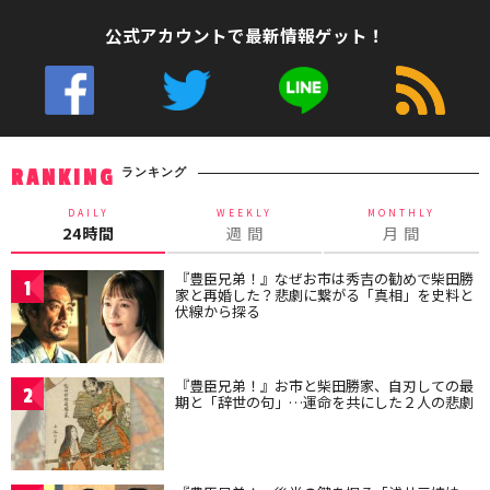
公式アカウントで最新情報ゲット！
ランキング
RANKING
DAILY
WEEKLY
MONTHLY
24時間
週 間
月 間
『豊臣兄弟！』なぜお市は秀吉の勧めで柴田勝
1
家と再婚した？悲劇に繋がる「真相」を史料と
伏線から探る
『豊臣兄弟！』お市と柴田勝家、自刃しての最
2
期と「辞世の句」…運命を共にした２人の悲劇