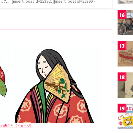
sert_post id=223925][insert_post id=22390…
16
17
18
19
孝の妻たち（イメージ）