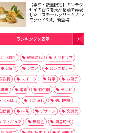
【季節・数量限定】キンモク
セイの香りを天然精油で再現
した「スチームクリーム キン
モクセイ&茶」新登場
ランキングを表示
江戸時代
戦国時代
大河ドラマ
平安時代
アニメ
ロングセラー
国武将
スイーツ
雑学
お菓子
幕末
漫画
時代劇
テレビ
べらぼう
明治時代
徳川家康
田信長
抹茶
デザイン
文房具
フィギュア
展覧会
鎌倉時代
豊臣秀吉
豊臣兄弟！
昭和時代