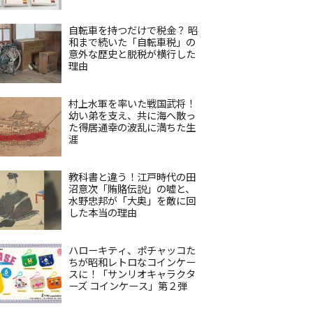
自転車を持つだけで税金？ 昭
和まで続いた「自転車税」の
意外な歴史と脱税が横行した
理由
村上水軍を率いた戦国武将！
幼い弟を支え、共に海へ散っ
た得居通幸の波乱に満ちた生
涯
教科書と違う！江戸時代の田
沼意次「賄賂伝説」の嘘と、
水野忠邦が「大奥」を敵に回
した本当の理由
ハローキティ、ポチャッコた
ちが昭和レトロなコインケー
スに！「サンリオキャラクタ
ーズ コインケース」第２弾