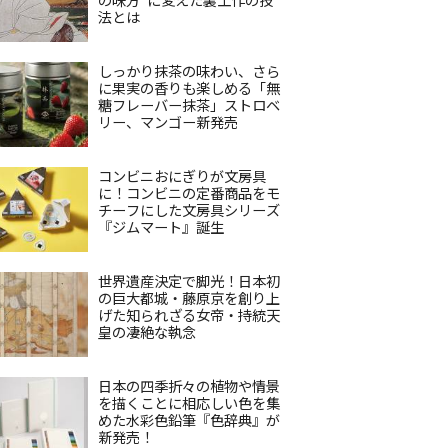
法とは
しっかり抹茶の味わい、さら
に果実の香りも楽しめる「無
糖フレーバー抹茶」ストロベ
リー、マンゴー新発売
コンビニおにぎりが文房具
に！コンビニの定番商品をモ
チーフにした文房具シリーズ
『ジムマート』誕生
世界遺産決定で脚光！日本初
の巨大都城・藤原京を創り上
げた知られざる女帝・持統天
皇の凄絶な執念
日本の四季折々の植物や情景
を描くことに相応しい色を集
めた水彩色鉛筆『色辞典』が
新発売！