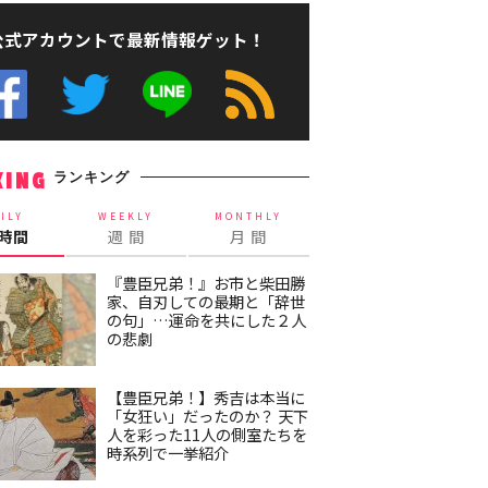
公式アカウントで最新情報ゲット！
ランキング
KING
ILY
WEEKLY
MONTHLY
4時間
週 間
月 間
『豊臣兄弟！』お市と柴田勝
家、自刃しての最期と「辞世
の句」…運命を共にした２人
の悲劇
【豊臣兄弟！】秀吉は本当に
「女狂い」だったのか？ 天下
人を彩った11人の側室たちを
時系列で一挙紹介