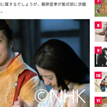
7
類に属するでしょうが、藤原宣孝が紫式部に求婚
た。
8
9
10
11