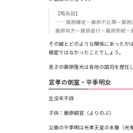
【略系図】
……藤原鎌足－藤原不比等－藤原
藤原有方－藤原直行－藤原邦統－
その娘とどのような関係にあったか
親密ではなかったことでしょう。
息子の藤原隆光は各地の国司を歴任
宣孝の側室・平季明女
生没年不詳
子供：藤原頼宣（よりのぶ）
父親の平季明は光孝天皇の末裔（光孝