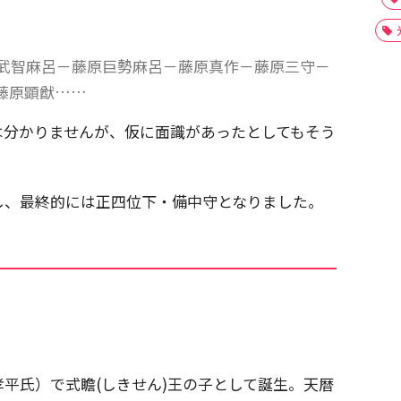
武智麻呂－藤原巨勢麻呂－藤原真作－藤原三守－
藤原顕猷……
は分かりませんが、仮に面識があったとしてもそう
し、最終的には正四位下・備中守となりました。
平氏）で式瞻(しきせん)王の子として誕生。天暦