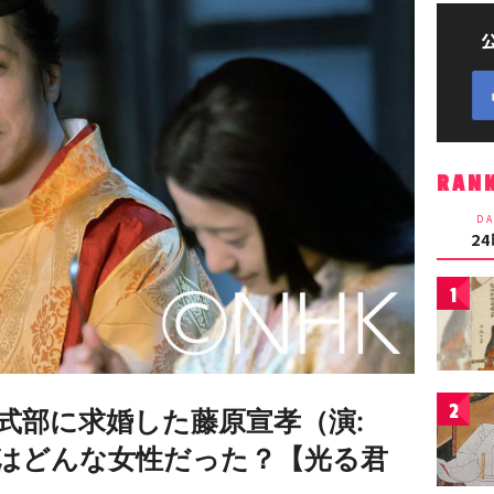
RAN
DA
2
1
2
式部に求婚した藤原宣孝（演:
はどんな女性だった？【光る君