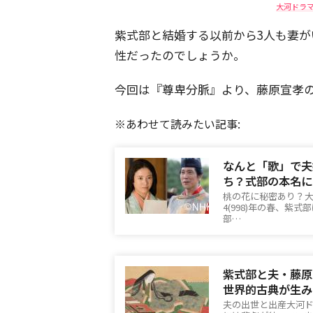
大河ドラ
紫式部と結婚する以前から3人も妻
性だったのでしょうか。
今回は『尊卑分脈』より、藤原宣孝
※あわせて読みたい記事:
なんと「歌」で夫
ち？式部の本名に
桃の花に秘密あり？
4(998)年の春、紫式部
部…
紫式部と夫・藤原
世界的古典が生み
夫の出世と出産大河