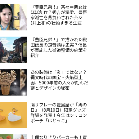
『豊臣兄弟！』茶々＝悪女は
ほぼ創作？秀吉が溺愛、豊臣
家滅亡を背負わされた茶々
(井上和)の壮絶すぎる生涯
『豊臣兄弟！』で描かれた織
田信長の道普請は史実？信長
が実施した街道整備の施策を
紹介
あの装飾は「炎」ではない？
縄文時代の国宝・火焔型土
器、5000年前の人々が刻んだ
謎とデザインの秘密
鳩サブレーの豊島屋が『鳩の
日』（8月10日）限定グッズ
詳細を発表！今年はシリコン
ポーチ「はとっこ」
土偶なりきりパーカーも！青