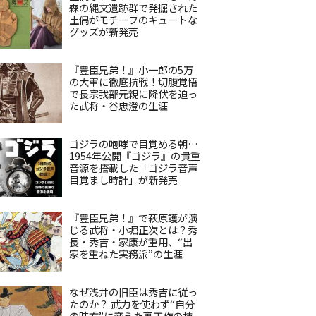
森の縄文遺跡群で発掘された
土偶がモチーフのキュートな
グッズが新発売
『豊臣兄弟！』小一郎の5万
の大軍に徹底抗戦！切腹覚悟
で長宗我部元親に降伏を迫っ
た武将・谷忠澄の生涯
ゴジラの咆哮で目覚める朝…
1954年公開『ゴジラ』の貴重
音源を搭載した「ゴジラ音声
目覚まし時計」が新発売
『豊臣兄弟！』で萩原護が演
じる武将・小堀正次とは？秀
長・秀吉・家康が重用、“出
家を重ねた実務派”の生涯
なぜ浅井の旧臣は秀吉に従っ
たのか？ 武力を使わず“自分
の味方”に変えた裏工作の技