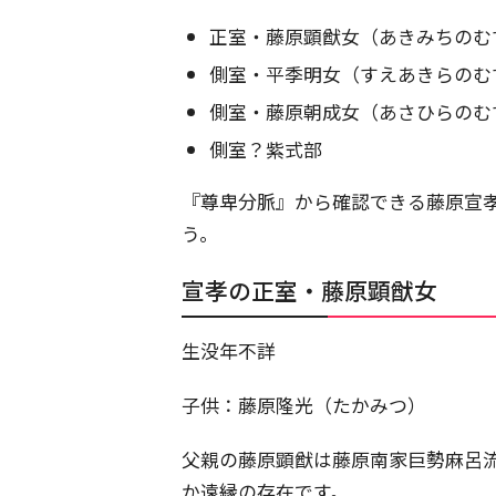
正室・藤原顕猷女（あきみちのむ
側室・平季明女（すえあきらのむ
側室・藤原朝成女（あさひらのむ
側室？紫式部
『尊卑分脈』から確認できる藤原宣
う。
宣孝の正室・藤原顕猷女
生没年不詳
子供：藤原隆光（たかみつ）
父親の藤原顕猷は藤原南家巨勢麻呂
か遠縁の存在です。