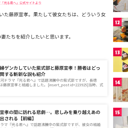
マ「光る君へ」公式サイトより
がいた藤原宣孝。果たして彼女たちは、どういう女
12
の妻たちを紹介したいと思います。
13
婦ゲンカしていた紫式部と藤原宣孝！勝者はどっ
関する斬新な説も紹介
大河ドラマ『光る君へ』で話題沸騰中の紫式部ですが、長徳
14
は藤原宣孝と結婚しました。[insert_post id=223925]当時、式
宣孝の間に訪れる悲劇…。悲しみを乗り越えあの
15
出される【前編】
ドラマ『光る君へ』で話題沸騰中の紫式部ですが、彼女の結婚