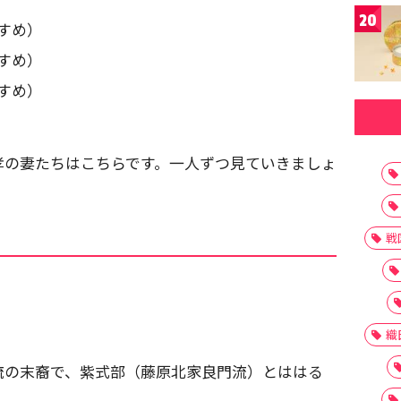
20
すめ）
すめ）
すめ）
孝の妻たちはこちらです。一人ずつ見ていきましょ
戦
織
流の末裔で、紫式部（藤原北家良門流）とははる