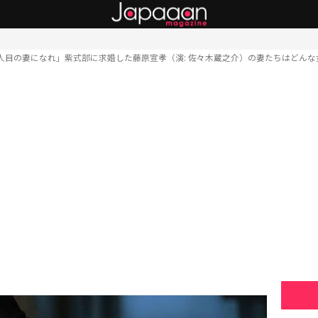
人目の妻になれ」紫式部に求婚した藤原宣孝（演: 佐々木蔵之介）の妻たちはどん