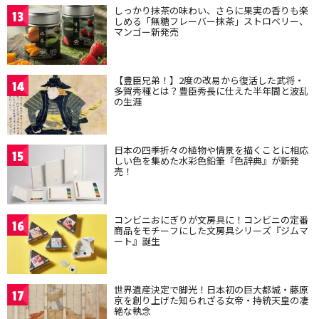
しっかり抹茶の味わい、さらに果実の香りも楽
13
しめる「無糖フレーバー抹茶」ストロベリー、
マンゴー新発売
【豊臣兄弟！】2度の改易から復活した武将・
14
多賀秀種とは？豊臣秀長に仕えた半年間と波乱
の生涯
日本の四季折々の植物や情景を描くことに相応
15
しい色を集めた水彩色鉛筆『色辞典』が新発
売！
コンビニおにぎりが文房具に！コンビニの定番
16
商品をモチーフにした文房具シリーズ『ジムマ
ート』誕生
世界遺産決定で脚光！日本初の巨大都城・藤原
17
京を創り上げた知られざる女帝・持統天皇の凄
絶な執念