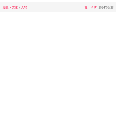
歴史・文化
/
人物
雲川ゆず
2024/06/28