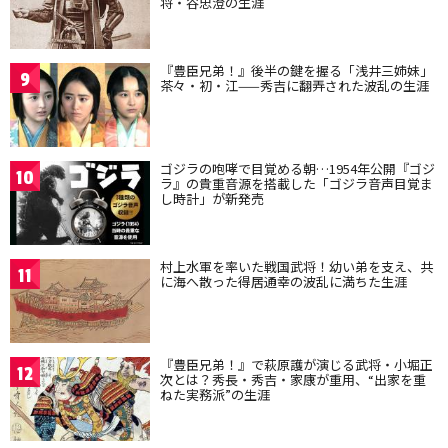
将・谷忠澄の生涯
『豊臣兄弟！』後半の鍵を握る「浅井三姉妹」
9
茶々・初・江——秀吉に翻弄された波乱の生涯
ゴジラの咆哮で目覚める朝…1954年公開『ゴジ
10
ラ』の貴重音源を搭載した「ゴジラ音声目覚ま
し時計」が新発売
村上水軍を率いた戦国武将！幼い弟を支え、共
11
に海へ散った得居通幸の波乱に満ちた生涯
『豊臣兄弟！』で萩原護が演じる武将・小堀正
12
次とは？秀長・秀吉・家康が重用、“出家を重
ねた実務派”の生涯