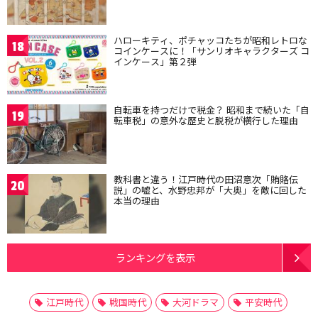
ハローキティ、ポチャッコたちが昭和レトロな
18
コインケースに！「サンリオキャラクターズ コ
インケース」第２弾
自転車を持つだけで税金？ 昭和まで続いた「自
19
転車税」の意外な歴史と脱税が横行した理由
教科書と違う！江戸時代の田沼意次「賄賂伝
20
説」の嘘と、水野忠邦が「大奥」を敵に回した
本当の理由
ランキングを表示
江戸時代
戦国時代
大河ドラマ
平安時代