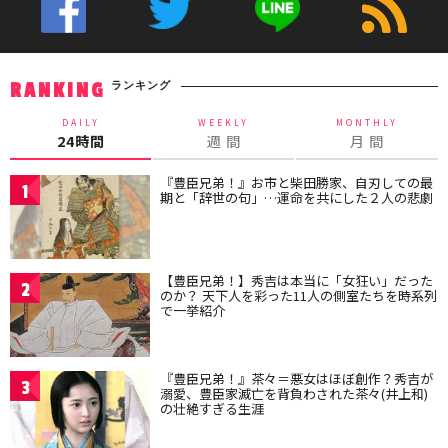
ランキング
RANKING
DAILY
WEEKLY
MONTHLY
24時間
週 間
月 間
『豊臣兄弟！』お市と柴田勝家、自刃しての最
1
期と「辞世の句」…運命を共にした２人の悲劇
【豊臣兄弟！】秀吉は本当に「女狂い」だった
2
のか？ 天下人を彩った11人の側室たちを時系列
で一挙紹介
『豊臣兄弟！』茶々＝悪女はほぼ創作？秀吉が
3
溺愛、豊臣家滅亡を背負わされた茶々(井上和)
の壮絶すぎる生涯