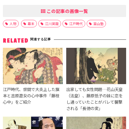
この記事の画像一覧
人物
幕末
江川英龍
江戸時代
韮山塾
関連する記事
RELATED
江戸時代、世間で大炎上した旗
出家しても女性問題…花山天皇
本と吉原遊女の心中事件「藤枝
（法皇）、藤原忯子の妹に恋を
心中」をご紹介
し通っていたことがバレて襲撃
される「長徳の変」