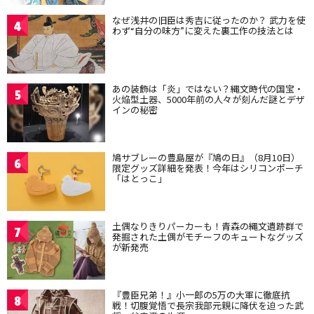
なぜ浅井の旧臣は秀吉に従ったのか？ 武力を使
4
わず“自分の味方”に変えた裏工作の技法とは
あの装飾は「炎」ではない？縄文時代の国宝・
5
火焔型土器、5000年前の人々が刻んだ謎とデザ
インの秘密
鳩サブレーの豊島屋が『鳩の日』（8月10日）
6
限定グッズ詳細を発表！今年はシリコンポーチ
「はとっこ」
土偶なりきりパーカーも！青森の縄文遺跡群で
7
発掘された土偶がモチーフのキュートなグッズ
が新発売
『豊臣兄弟！』小一郎の5万の大軍に徹底抗
8
戦！切腹覚悟で長宗我部元親に降伏を迫った武