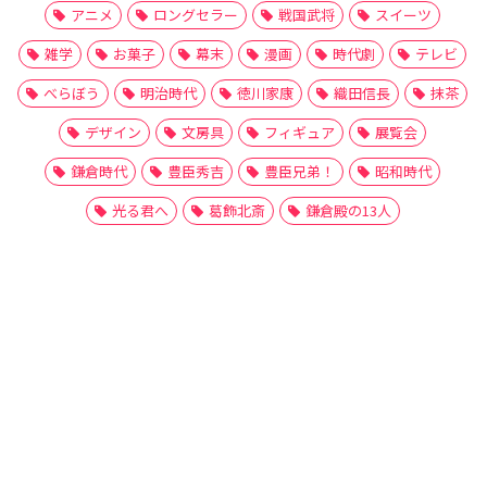
アニメ
ロングセラー
戦国武将
スイーツ
雑学
お菓子
幕末
漫画
時代劇
テレビ
べらぼう
明治時代
徳川家康
織田信長
抹茶
デザイン
文房具
フィギュア
展覧会
鎌倉時代
豊臣秀吉
豊臣兄弟！
昭和時代
光る君へ
葛飾北斎
鎌倉殿の13人