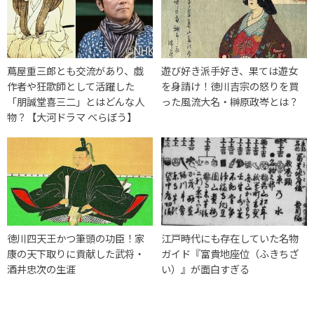
蔦屋重三郎とも交流があり、戯
遊び好き派手好き、果ては遊女
作者や狂歌師として活躍した
を身請け！徳川吉宗の怒りを買
「朋誠堂喜三二」とはどんな人
った風流大名・榊原政岑とは？
物？【大河ドラマ べらぼう】
徳川四天王かつ筆頭の功臣！家
江戸時代にも存在していた名物
康の天下取りに貢献した武将・
ガイド『富貴地座位（ふきちざ
酒井忠次の生涯
い）』が面白すぎる