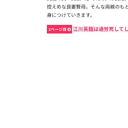
控えめな良妻賢母。そんな両親のも
身につけていきます。
江川英龍は過労死して
2ページ目