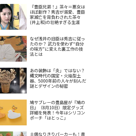
『豊臣兄弟！』茶々＝悪女は
ほぼ創作？秀吉が溺愛、豊臣
家滅亡を背負わされた茶々
(井上和)の壮絶すぎる生涯
なぜ浅井の旧臣は秀吉に従っ
たのか？ 武力を使わず“自分
の味方”に変えた裏工作の技
法とは
あの装飾は「炎」ではない？
縄文時代の国宝・火焔型土
器、5000年前の人々が刻んだ
謎とデザインの秘密
鳩サブレーの豊島屋が『鳩の
日』（8月10日）限定グッズ
詳細を発表！今年はシリコン
ポーチ「はとっこ」
土偶なりきりパーカーも！青