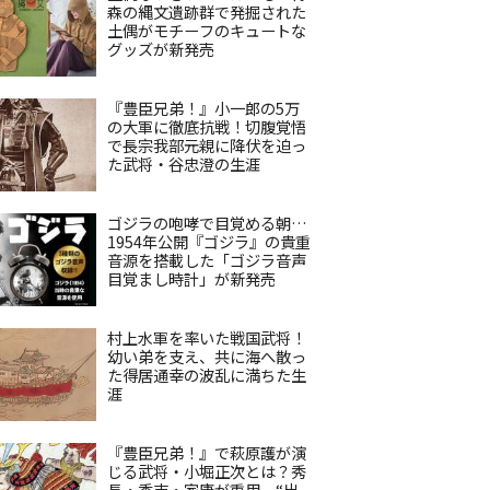
森の縄文遺跡群で発掘された
土偶がモチーフのキュートな
グッズが新発売
『豊臣兄弟！』小一郎の5万
の大軍に徹底抗戦！切腹覚悟
で長宗我部元親に降伏を迫っ
た武将・谷忠澄の生涯
ゴジラの咆哮で目覚める朝…
1954年公開『ゴジラ』の貴重
音源を搭載した「ゴジラ音声
目覚まし時計」が新発売
村上水軍を率いた戦国武将！
幼い弟を支え、共に海へ散っ
た得居通幸の波乱に満ちた生
涯
『豊臣兄弟！』で萩原護が演
じる武将・小堀正次とは？秀
長・秀吉・家康が重用、“出