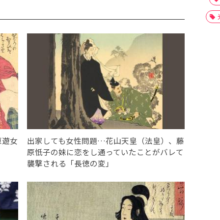
原遊女
出家しても女性問題…花山天皇（法皇）、藤
原忯子の妹に恋をし通っていたことがバレて
襲撃される「長徳の変」