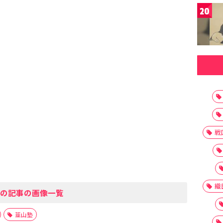
20
戦
織
の記事の画像一覧
韮山塾