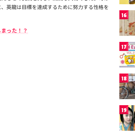
と、英龍は目標を達成するために努力する性格を
16
しまった！？
17
18
19