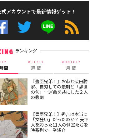
公式アカウントで最新情報ゲット！
ランキング
KING
ILY
WEEKLY
MONTHLY
4時間
週 間
月 間
『豊臣兄弟！』お市と柴田勝
家、自刃しての最期と「辞世
の句」…運命を共にした２人
の悲劇
【豊臣兄弟！】秀吉は本当に
「女狂い」だったのか？ 天下
人を彩った11人の側室たちを
時系列で一挙紹介