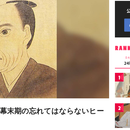
RAN
DA
2
1
2
幕末期の忘れてはならないヒー