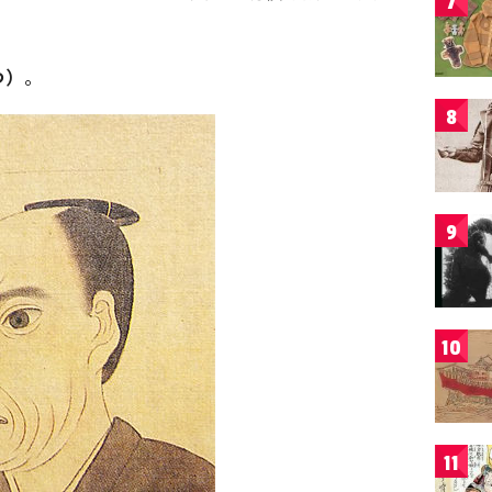
7
つ）
。
8
9
10
11