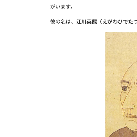
がいます。
彼の名は、
江川英龍（えがわひでた