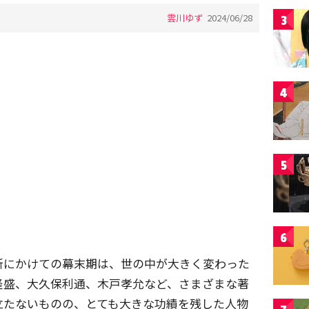
雲川ゆず
2024/06/28
3
4
5
6
新にかけての幕末期は、世の中が大きく変わった
隆盛、大久保利通、木戸孝允など、さまざまな著
立たないものの、とても大きな功績を残した人物