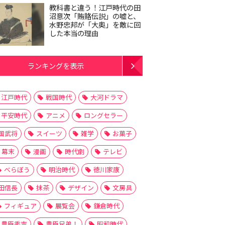
教科書と違う！江戸時代の田
沼意次「賄賂伝説」の嘘と、
水野忠邦が「大奥」を敵に回
した本当の理由
ランキングを表示
江戸時代
戦国時代
大河ドラマ
平安時代
アニメ
ロングセラー
国武将
スイーツ
雑学
お菓子
幕末
漫画
時代劇
テレビ
べらぼう
明治時代
徳川家康
田信長
抹茶
デザイン
文房具
フィギュア
展覧会
鎌倉時代
豊臣秀吉
豊臣兄弟！
昭和時代