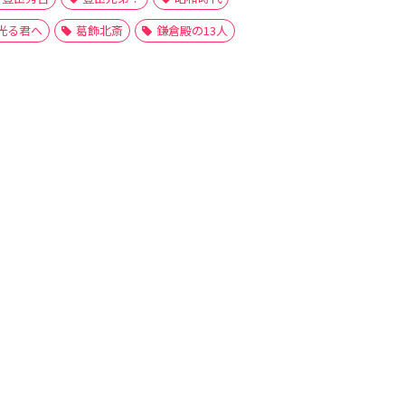
光る君へ
葛飾北斎
鎌倉殿の13人