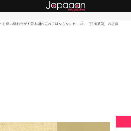
とも深い関わりが！幕末期の忘れてはならないヒーロー「江川英龍」の功績