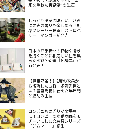
家を重ねた実務派”の生涯
しっかり抹茶の味わい、さら
に果実の香りも楽しめる「無
糖フレーバー抹茶」ストロベ
リー、マンゴー新発売
日本の四季折々の植物や情景
を描くことに相応しい色を集
めた水彩色鉛筆『色辞典』が
新発売！
【豊臣兄弟！】2度の改易か
ら復活した武将・多賀秀種と
は？豊臣秀長に仕えた半年間
と波乱の生涯
コンビニおにぎりが文房具
に！コンビニの定番商品をモ
チーフにした文房具シリーズ
『ジムマート』誕生