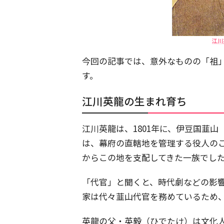
江川
今回の記事では、意外なものの「祖
す。
江川英龍の生まれ育ち
江川英龍は、1801年に、伊豆国韮
は、幕府の直轄地を管理する役人の
からこの地を支配してきた一族でし
「代官」と聞くと、時代劇などの影
家は代々韮山代官を務めているため
英龍の父・英毅（ひでたけ）は文化