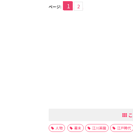
1
2
ページ:
こ
人物
幕末
江川英龍
江戸時代