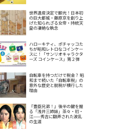
世界遺産決定で脚光！日本初
の巨大都城・藤原京を創り上
げた知られざる女帝・持統天
皇の凄絶な執念
ハローキティ、ポチャッコた
ちが昭和レトロなコインケー
スに！「サンリオキャラクタ
ーズ コインケース」第２弾
自転車を持つだけで税金？ 昭
和まで続いた「自転車税」の
意外な歴史と脱税が横行した
理由
『豊臣兄弟！』後半の鍵を握
る「浅井三姉妹」茶々・初・
江——秀吉に翻弄された波乱
の生涯