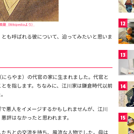
12
英龍（Wikipediaより）
」とも呼ばれる彼について、迫ってみたいと思いま
13
山（にらやま）の代官の家に生まれました。代官と
ことを指します。ちなみに、江川家は鎌倉時代以前
14
た。
響で悪人をイメージするかもしれませんが、江川
、悪評はなかったと思われます。
15
人たちとの交流を持ち、風流な人物でした。母は