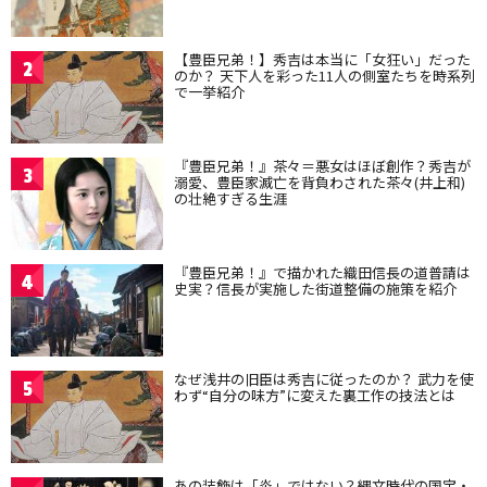
【豊臣兄弟！】秀吉は本当に「女狂い」だった
2
のか？ 天下人を彩った11人の側室たちを時系列
で一挙紹介
『豊臣兄弟！』茶々＝悪女はほぼ創作？秀吉が
3
溺愛、豊臣家滅亡を背負わされた茶々(井上和)
の壮絶すぎる生涯
『豊臣兄弟！』で描かれた織田信長の道普請は
4
史実？信長が実施した街道整備の施策を紹介
なぜ浅井の旧臣は秀吉に従ったのか？ 武力を使
5
わず“自分の味方”に変えた裏工作の技法とは
あの装飾は「炎」ではない？縄文時代の国宝・