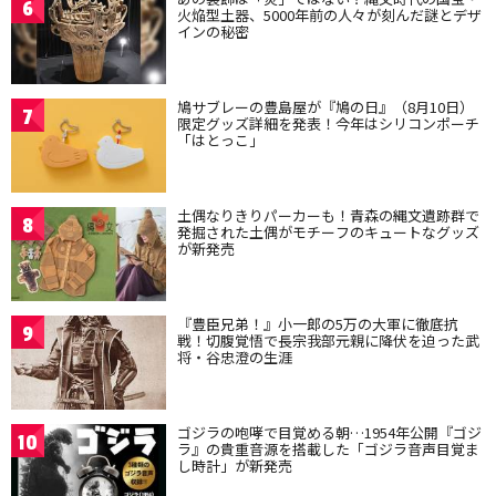
6
火焔型土器、5000年前の人々が刻んだ謎とデザ
インの秘密
鳩サブレーの豊島屋が『鳩の日』（8月10日）
7
限定グッズ詳細を発表！今年はシリコンポーチ
「はとっこ」
土偶なりきりパーカーも！青森の縄文遺跡群で
8
発掘された土偶がモチーフのキュートなグッズ
が新発売
『豊臣兄弟！』小一郎の5万の大軍に徹底抗
9
戦！切腹覚悟で長宗我部元親に降伏を迫った武
将・谷忠澄の生涯
ゴジラの咆哮で目覚める朝…1954年公開『ゴジ
10
ラ』の貴重音源を搭載した「ゴジラ音声目覚ま
し時計」が新発売