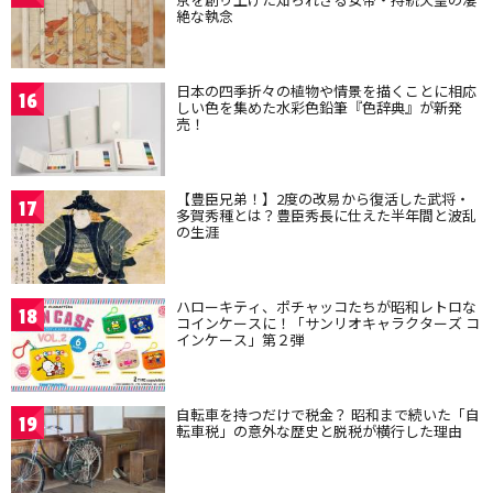
絶な執念
日本の四季折々の植物や情景を描くことに相応
16
しい色を集めた水彩色鉛筆『色辞典』が新発
売！
【豊臣兄弟！】2度の改易から復活した武将・
17
多賀秀種とは？豊臣秀長に仕えた半年間と波乱
の生涯
ハローキティ、ポチャッコたちが昭和レトロな
18
コインケースに！「サンリオキャラクターズ コ
インケース」第２弾
自転車を持つだけで税金？ 昭和まで続いた「自
19
転車税」の意外な歴史と脱税が横行した理由