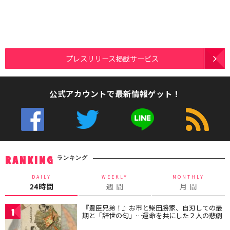
プレスリリース掲載サービス
公式アカウントで最新情報ゲット！
ランキング
RANKING
DAILY
WEEKLY
MONTHLY
24時間
週 間
月 間
『豊臣兄弟！』お市と柴田勝家、自刃しての最
1
期と「辞世の句」…運命を共にした２人の悲劇