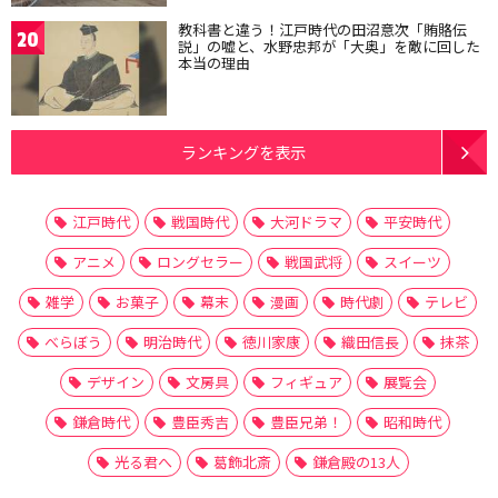
教科書と違う！江戸時代の田沼意次「賄賂伝
20
説」の嘘と、水野忠邦が「大奥」を敵に回した
本当の理由
ランキングを表示
江戸時代
戦国時代
大河ドラマ
平安時代
アニメ
ロングセラー
戦国武将
スイーツ
雑学
お菓子
幕末
漫画
時代劇
テレビ
べらぼう
明治時代
徳川家康
織田信長
抹茶
デザイン
文房具
フィギュア
展覧会
鎌倉時代
豊臣秀吉
豊臣兄弟！
昭和時代
光る君へ
葛飾北斎
鎌倉殿の13人