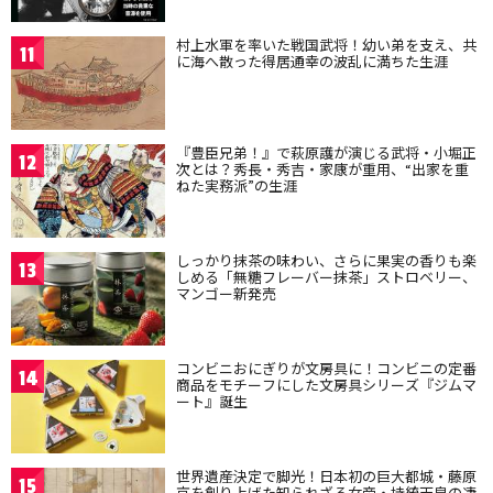
村上水軍を率いた戦国武将！幼い弟を支え、共
11
に海へ散った得居通幸の波乱に満ちた生涯
『豊臣兄弟！』で萩原護が演じる武将・小堀正
12
次とは？秀長・秀吉・家康が重用、“出家を重
ねた実務派”の生涯
しっかり抹茶の味わい、さらに果実の香りも楽
13
しめる「無糖フレーバー抹茶」ストロベリー、
マンゴー新発売
コンビニおにぎりが文房具に！コンビニの定番
14
商品をモチーフにした文房具シリーズ『ジムマ
ート』誕生
世界遺産決定で脚光！日本初の巨大都城・藤原
15
京を創り上げた知られざる女帝・持統天皇の凄