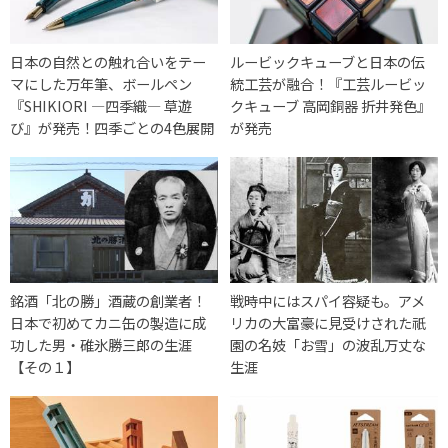
日本の自然との触れ合いをテー
ルービックキューブと日本の伝
マにした万年筆、ボールペン
統工芸が融合！『工芸ルービッ
『SHIKIORI ―四季織― 草遊
クキューブ 高岡銅器 折井発色』
び』が発売！四季ごとの4色展開
が発売
銘酒「北の勝」酒蔵の創業者！
戦時中にはスパイ容疑も。アメ
日本で初めてカニ缶の製造に成
リカの大富豪に見受けされた祇
功した男・碓氷勝三郎の生涯
園の名妓「お雪」の波乱万丈な
【その１】
生涯