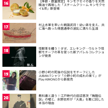
【季節・数量限定】キンモクセイの香りを天然
16
精油で再現した「スチームクリーム キンモクセ
イ&茶」新登場
村上水軍を率いた戦国武将！幼い弟を支え、共
17
に海へ散った得居通幸の波乱に満ちた生涯
怪獣革を纏う！ダダ、エレキング…ウルトラ怪
18
獣モチーフの革を使った新アパレルコレクショ
ンが発表
小野小町の死後の伝説をモチーフにした
19
JUBAN-Tシャツ「小野小町の成れの果て」が
Play KIMONOから新発売
教科書と違う！江戸時代の田沼意次「賄賂伝
20
説」の嘘と、水野忠邦が「大奥」を敵に回した
本当の理由