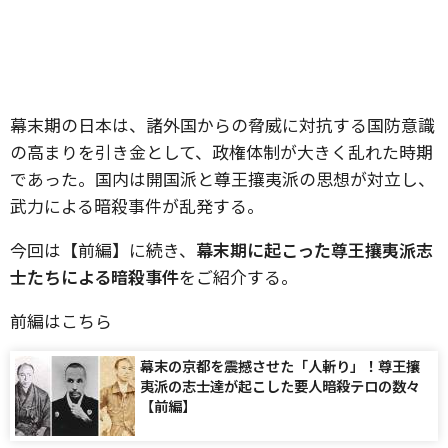
幕末期の日本は、諸外国からの脅威に対抗する国防意識
の高まりを引き金として、政権体制が大きく乱れた時期
であった。国内は開国派と尊王攘夷派の思想が対立し、
武力による暗殺事件が乱発する。
今回は【前編】に続き、
幕末期に起こった尊王攘夷派志
士たちによる暗殺事件
をご紹介する。
前編はこちら
幕末の京都を震撼させた「人斬り」！尊王攘
夷派の志士達が起こした要人暗殺テロの数々
【前編】