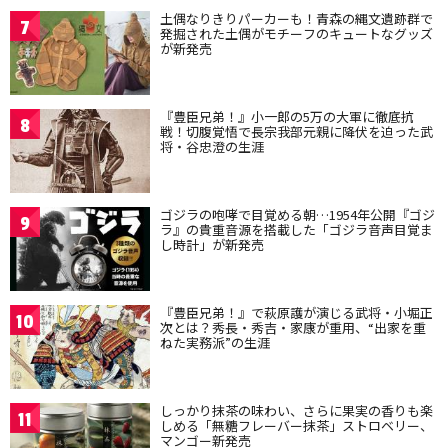
土偶なりきりパーカーも！青森の縄文遺跡群で
7
発掘された土偶がモチーフのキュートなグッズ
が新発売
『豊臣兄弟！』小一郎の5万の大軍に徹底抗
8
戦！切腹覚悟で長宗我部元親に降伏を迫った武
将・谷忠澄の生涯
ゴジラの咆哮で目覚める朝…1954年公開『ゴジ
9
ラ』の貴重音源を搭載した「ゴジラ音声目覚ま
し時計」が新発売
『豊臣兄弟！』で萩原護が演じる武将・小堀正
10
次とは？秀長・秀吉・家康が重用、“出家を重
ねた実務派”の生涯
しっかり抹茶の味わい、さらに果実の香りも楽
11
しめる「無糖フレーバー抹茶」ストロベリー、
マンゴー新発売