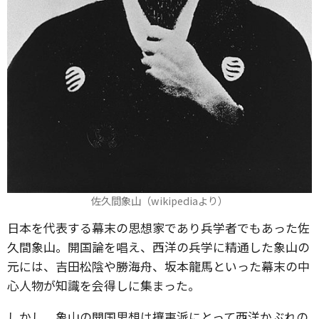
佐久間象山（wikipediaより）
日本を代表する幕末の思想家であり兵学者でもあった佐
久間象山。開国論を唱え、西洋の兵学に精通した象山の
元には、吉田松陰や勝海舟、坂本龍馬といった幕末の中
心人物が知識を会得しに集まった。
しかし、象山の開国思想は攘夷派にとって西洋かぶれの