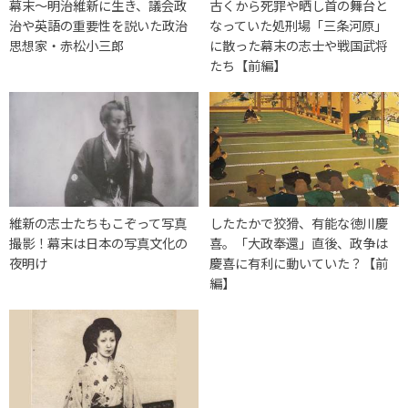
幕末〜明治維新に生き、議会政
古くから死罪や晒し首の舞台と
治や英語の重要性を説いた政治
なっていた処刑場「三条河原」
思想家・赤松小三郎
に散った幕末の志士や戦国武将
たち【前編】
維新の志士たちもこぞって写真
したたかで狡猾、有能な徳川慶
撮影！幕末は日本の写真文化の
喜。「大政奉還」直後、政争は
夜明け
慶喜に有利に動いていた？【前
編】