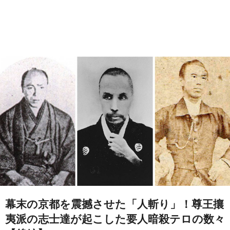
幕末の京都を震撼させた「人斬り」！尊王攘
夷派の志士達が起こした要人暗殺テロの数々