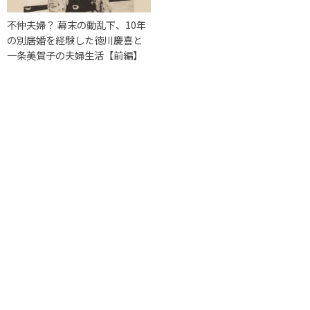
不仲夫婦？ 幕末の動乱下、10年
の別居婚を経験した徳川慶喜と
一条美賀子の夫婦生活【前編】