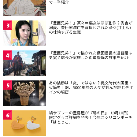
で一挙紹介
『豊臣兄弟！』茶々＝悪女はほぼ創作？秀吉が
3
溺愛、豊臣家滅亡を背負わされた茶々(井上和)
の壮絶すぎる生涯
『豊臣兄弟！』で描かれた織田信長の道普請は
4
史実？信長が実施した街道整備の施策を紹介
あの装飾は「炎」ではない？縄文時代の国宝・
5
火焔型土器、5000年前の人々が刻んだ謎とデザ
インの秘密
鳩サブレーの豊島屋が『鳩の日』（8月10日）
6
限定グッズ詳細を発表！今年はシリコンポーチ
「はとっこ」