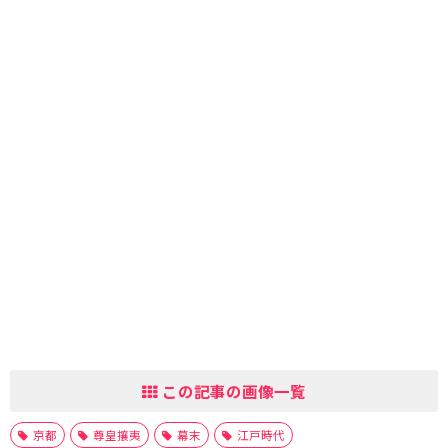
この記事の画像一覧
京都
尊皇攘夷
幕末
江戸時代