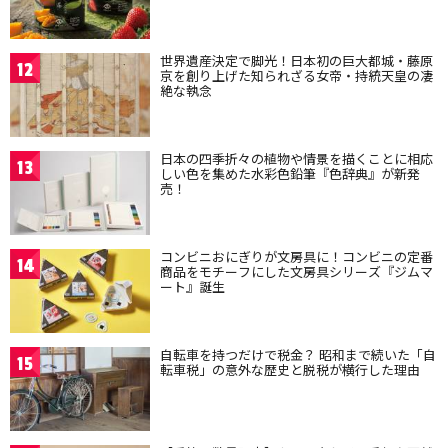
世界遺産決定で脚光！日本初の巨大都城・藤原
12
京を創り上げた知られざる女帝・持統天皇の凄
絶な執念
日本の四季折々の植物や情景を描くことに相応
13
しい色を集めた水彩色鉛筆『色辞典』が新発
売！
コンビニおにぎりが文房具に！コンビニの定番
14
商品をモチーフにした文房具シリーズ『ジムマ
ート』誕生
自転車を持つだけで税金？ 昭和まで続いた「自
15
転車税」の意外な歴史と脱税が横行した理由