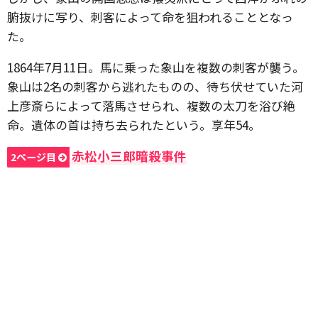
腑抜けに写り、刺客によって命を狙われることとなっ
た。
1864年7月11日。馬に乗った象山を複数の刺客が襲う。
象山は2名の刺客から逃れたものの、待ち伏せていた河
上彦斎らによって落馬させられ、複数の太刀を浴び絶
命。遺体の首は持ち去られたという。享年54。
赤松小三郎暗殺事件
2ページ目