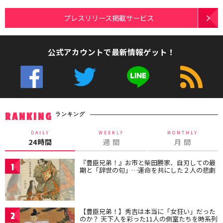
プレスリリース掲載サービス
公式アカウントで最新情報ゲット！
ランキング
RANKING
DAILY
WEEKLY
MONTHLY
24時間
週 間
月 間
『豊臣兄弟！』お市と柴田勝家、自刃しての最
1
期と「辞世の句」…運命を共にした２人の悲劇
【豊臣兄弟！】秀吉は本当に「女狂い」だった
2
のか？ 天下人を彩った11人の側室たちを時系列