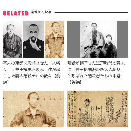
関連する記事
RELATED
幕末の京都を震撼させた「人斬
暗殺が横行した江戸時代の幕末
り」！尊王攘夷派の志士達が起
に「尊王攘夷派の四大人斬り」
こした要人暗殺テロの数々【前
と呼ばれた暗殺者たちの末路
編】
【後編】