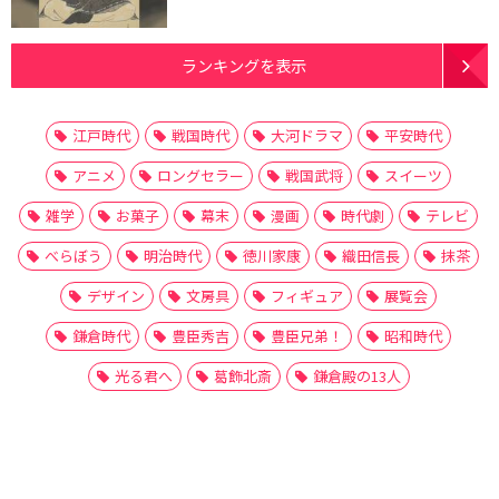
ランキングを表示
江戸時代
戦国時代
大河ドラマ
平安時代
アニメ
ロングセラー
戦国武将
スイーツ
雑学
お菓子
幕末
漫画
時代劇
テレビ
べらぼう
明治時代
徳川家康
織田信長
抹茶
デザイン
文房具
フィギュア
展覧会
鎌倉時代
豊臣秀吉
豊臣兄弟！
昭和時代
光る君へ
葛飾北斎
鎌倉殿の13人